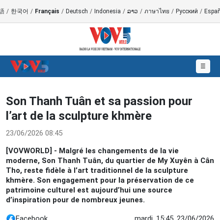
語
/
한국어
/
Français
/
Deutsch
/
Indonesia
/
ລາວ
/
ภาษาไทย
/
Русский
/
Españ
☰
Son Thanh Tuân et sa passion pour
l’art de la sculpture khmère
23/06/2026 08:45
[VOVWORLD] - Malgré les changements de la vie
moderne, Son Thanh Tuân, du quartier de My Xuyên à Cân
Tho, reste fidèle à l’art traditionnel de la sculpture
khmère. Son engagement pour la préservation de ce
patrimoine culturel est aujourd’hui une source
d’inspiration pour de nombreux jeunes.
Facebook
mardi, 15:45, 23/06/2026