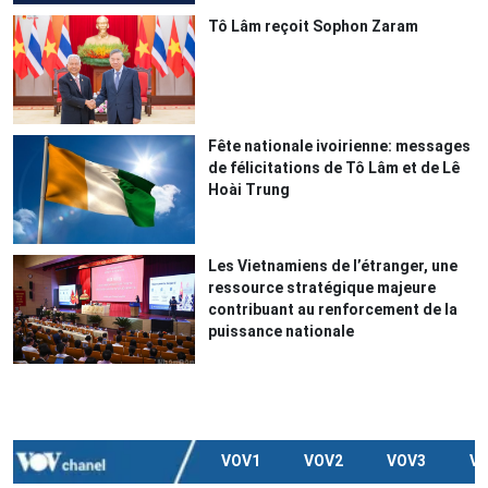
Tô Lâm reçoit Sophon Zaram
Fête nationale ivoirienne: messages
de félicitations de Tô Lâm et de Lê
Hoài Trung
Les Vietnamiens de l’étranger, une
ressource stratégique majeure
contribuant au renforcement de la
puissance nationale
VOV1
VOV2
VOV3
V