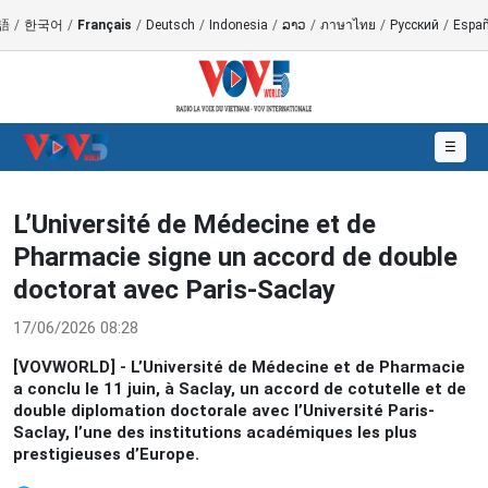
語
/
한국어
/
Français
/
Deutsch
/
Indonesia
/
ລາວ
/
ภาษาไทย
/
Русский
/
Españ
☰
L’Université de Médecine et de
Pharmacie signe un accord de double
doctorat avec Paris-Saclay
17/06/2026 08:28
[VOVWORLD] - L’Université de Médecine et de Pharmacie
a conclu le 11 juin, à Saclay, un accord de cotutelle et de
double diplomation doctorale avec l’Université Paris-
Saclay, l’une des institutions académiques les plus
prestigieuses d’Europe.