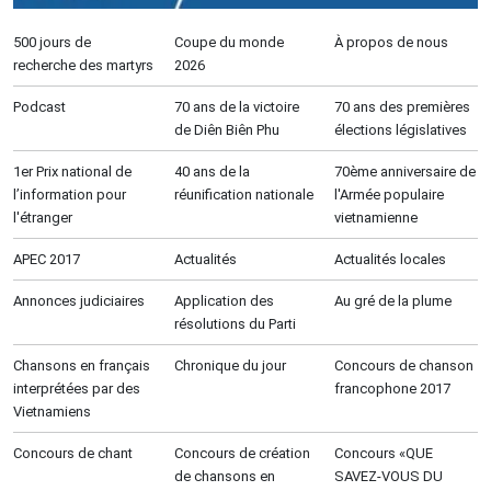
500 jours de
Coupe du monde
À propos de nous
recherche des martyrs
2026
Podcast
70 ans de la victoire
70 ans des premières
de Diên Biên Phu
élections législatives
1er Prix national de
40 ans de la
70ème anniversaire de
l’information pour
réunification nationale
l'Armée populaire
l'étranger
vietnamienne
APEC 2017
Actualités
Actualités locales
Annonces judiciaires
Application des
Au gré de la plume
résolutions du Parti
Chansons en français
Chronique du jour
Concours de chanson
interprétées par des
francophone 2017
Vietnamiens
Concours de chant
Concours de création
Concours «QUE
de chansons en
SAVEZ-VOUS DU