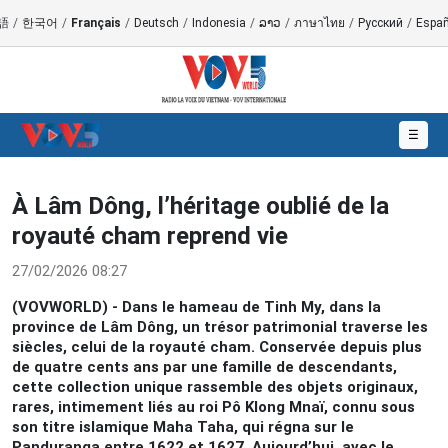
語
/
한국어
/
Français
/
Deutsch
/
Indonesia
/
ລາວ
/
ภาษาไทย
/
Русский
/
Españ
☰
À Lâm Dông, l’héritage oublié de la
royauté cham reprend vie
27/02/2026 08:27
(VOVWORLD) - Dans le hameau de Tinh My, dans la
province de Lâm Dông, un trésor patrimonial traverse les
siècles, celui de la royauté cham. Conservée depuis plus
de quatre cents ans par une famille de descendants,
cette collection unique rassemble des objets originaux,
rares, intimement liés au roi Pô Klong Mnaï, connu sous
son titre islamique Maha Taha, qui régna sur le
Panduranga entre 1622 et 1627. Aujourd’hui, avec le