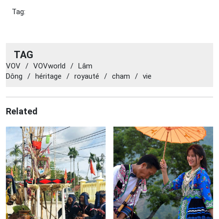
Tag:
TAG
VOV
/
VOVworld
/
Lâm
Dông
/
héritage
/
royauté
/
cham
/
vie
Related