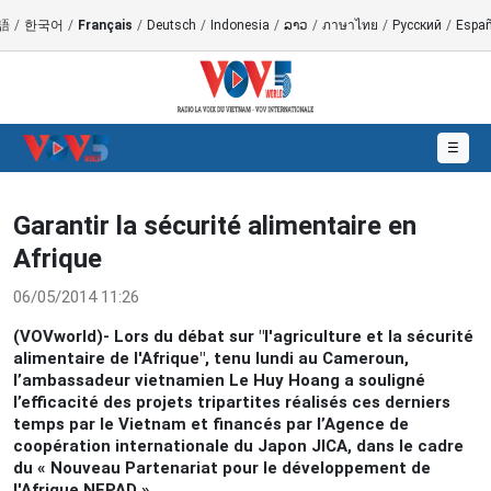
語
/
한국어
/
Français
/
Deutsch
/
Indonesia
/
ລາວ
/
ภาษาไทย
/
Русский
/
Españ
☰
Garantir la sécurité alimentaire en
Afrique
06/05/2014 11:26
(VOVworld)- Lors du débat sur "l'agriculture et la sécurité
alimentaire de l'Afrique", tenu lundi au Cameroun,
l’ambassadeur vietnamien Le Huy Hoang a souligné
l’efficacité des projets tripartites réalisés ces derniers
temps par le Vietnam et financés par l’Agence de
coopération internationale du Japon JICA, dans le cadre
du « Nouveau Partenariat pour le développement de
l'Afrique NEPAD ».