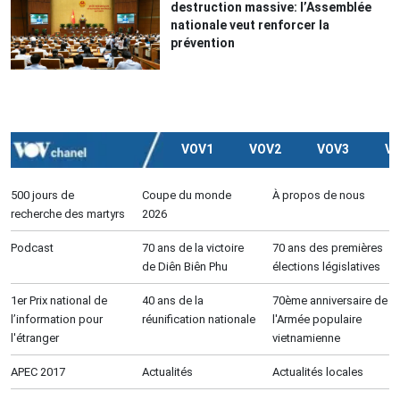
destruction massive: l’Assemblée
nationale veut renforcer la
prévention
VOV1
VOV2
VOV3
V
500 jours de
Coupe du monde
À propos de nous
recherche des martyrs
2026
Podcast
70 ans de la victoire
70 ans des premières
de Diên Biên Phu
élections législatives
1er Prix national de
40 ans de la
70ème anniversaire de
l’information pour
réunification nationale
l'Armée populaire
l'étranger
vietnamienne
APEC 2017
Actualités
Actualités locales