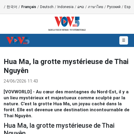
語
/
한국어
/
Français
/
Deutsch
/
Indonesia
/
ລາວ
/
ภาษาไทย
/
Русский
/
Españ
☰
Hua Ma, la grotte mystérieuse de Thai
Nguyên
24/06/2026 11:43
[VOVWORLD] - Au cœur des montagnes du Nord-Est, il y a
un lieu mystérieux et majestueux comme sculpté par la
nature. C’est la grotte Hua Ma, un joyau caché dans la
forêt. Elle est devenue une destination incontournable de
Thai Nguyên.
Hua Ma, la grotte mystérieuse de Thai
Nguyên