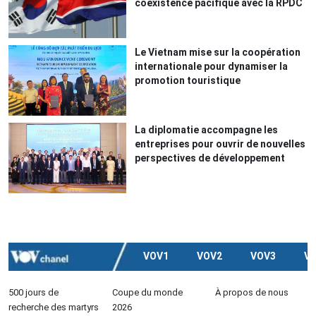
coexistence pacifique avec la RPDC
Le Vietnam mise sur la coopération
internationale pour dynamiser la
promotion touristique
La diplomatie accompagne les
entreprises pour ouvrir de nouvelles
perspectives de développement
VOV1
VOV2
VOV3
V
500 jours de
Coupe du monde
À propos de nous
recherche des martyrs
2026