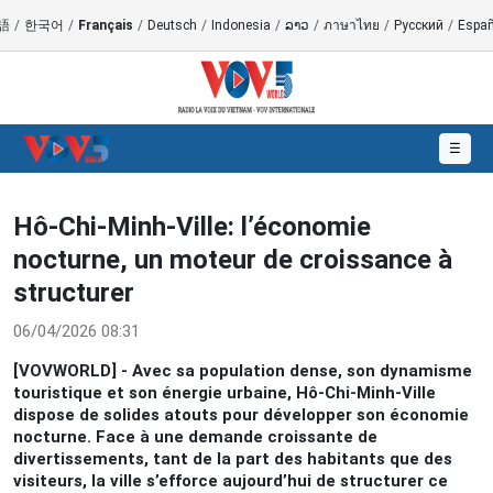
語
/
한국어
/
Français
/
Deutsch
/
Indonesia
/
ລາວ
/
ภาษาไทย
/
Русский
/
Españ
☰
Hô-Chi-Minh-Ville: l’économie
nocturne, un moteur de croissance à
structurer
06/04/2026 08:31
[VOVWORLD] - Avec sa population dense, son dynamisme
touristique et son énergie urbaine, Hô-Chi-Minh-Ville
dispose de solides atouts pour développer son économie
nocturne. Face à une demande croissante de
divertissements, tant de la part des habitants que des
visiteurs, la ville s’efforce aujourd’hui de structurer ce