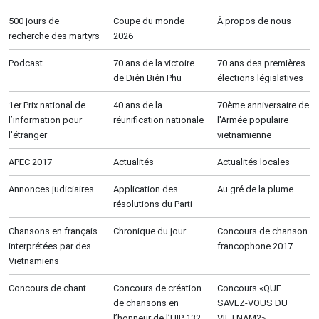
500 jours de
Coupe du monde
À propos de nous
recherche des martyrs
2026
Podcast
70 ans de la victoire
70 ans des premières
de Diên Biên Phu
élections législatives
1er Prix national de
40 ans de la
70ème anniversaire de
l’information pour
réunification nationale
l'Armée populaire
l'étranger
vietnamienne
APEC 2017
Actualités
Actualités locales
Annonces judiciaires
Application des
Au gré de la plume
résolutions du Parti
Chansons en français
Chronique du jour
Concours de chanson
interprétées par des
francophone 2017
Vietnamiens
Concours de chant
Concours de création
Concours «QUE
de chansons en
SAVEZ-VOUS DU
l’honneur de l’UIP 132
VIETNAM?»