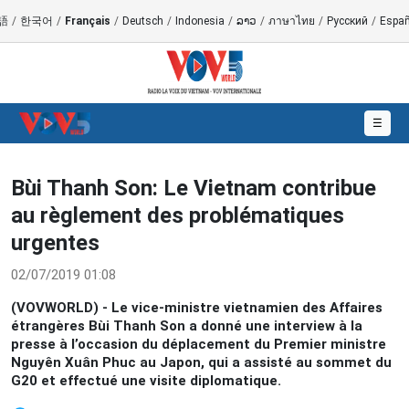
語
/
한국어
/
Français
/
Deutsch
/
Indonesia
/
ລາວ
/
ภาษาไทย
/
Русский
/
Españ
☰
Bùi Thanh Son: Le Vietnam contribue
au règlement des problématiques
urgentes
02/07/2019 01:08
(VOVWORLD) - Le vice-ministre vietnamien des Affaires
étrangères Bùi Thanh Son a donné une interview à la
presse à l’occasion du déplacement du Premier ministre
Nguyên Xuân Phuc au Japon, qui a assisté au sommet du
G20 et effectué une visite diplomatique.