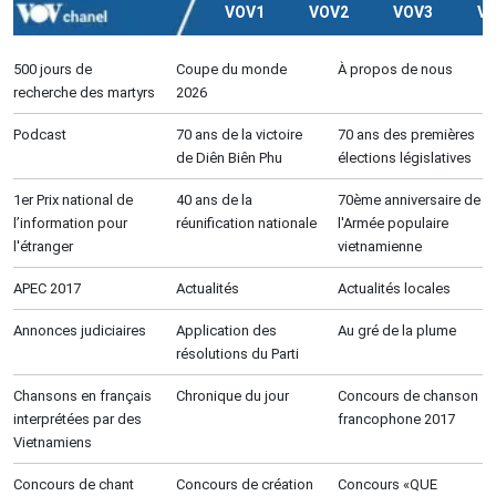
VOV1
VOV2
VOV3
V
500 jours de
Coupe du monde
À propos de nous
recherche des martyrs
2026
Podcast
70 ans de la victoire
70 ans des premières
de Diên Biên Phu
élections législatives
1er Prix national de
40 ans de la
70ème anniversaire de
l’information pour
réunification nationale
l'Armée populaire
l'étranger
vietnamienne
APEC 2017
Actualités
Actualités locales
Annonces judiciaires
Application des
Au gré de la plume
résolutions du Parti
Chansons en français
Chronique du jour
Concours de chanson
interprétées par des
francophone 2017
Vietnamiens
Concours de chant
Concours de création
Concours «QUE