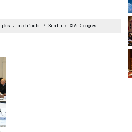
r plus
/
mot d'ordre
/
Son La
/
XIVe Congrès