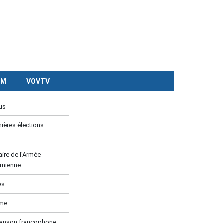
CM
VOVTV
us
ières élections
ire de l'Armée
amienne
es
ume
hanson francophone