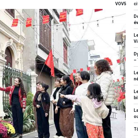
VOV5
ci
Do
év
Le
V
Dy
– 
Le
n
Le
bi
La
ou
T