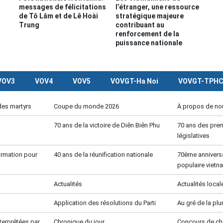
messages de félicitations
l’étranger, une ressource
de Tô Lâm et de Lê Hoài
stratégique majeure
Trung
contribuant au
renforcement de la
puissance nationale
VOV3
VOV4
VOV5
VOVGT-Ha Noi
VOVGT-TPH
des martyrs
Coupe du monde 2026
À propos de no
70 ans de la victoire de Diên Biên Phu
70 ans des prem
législatives
formation pour
40 ans de la réunification nationale
70ème anniversa
populaire vietn
Actualités
Actualités local
Application des résolutions du Parti
Au gré de la pl
terprétées par
Chronique du jour
Concours de c