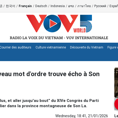
語
/
한국어
/
Français
/
Deutsch
/
Indonesia
/
ລາວ
/
ภาษาไทย
/
Русский
/
Españ
Courrier des auditeurs
Culture vietnamienne
Découverte du Vietnam
Figure
uveau mot d'ordre trouve écho à Son
s, et aller jusqu'au bout” du XIVe Congrès du Parti
ier dans la province montagneuse de Son La.
Wednesday, 18:41, 21/01/2026
Le