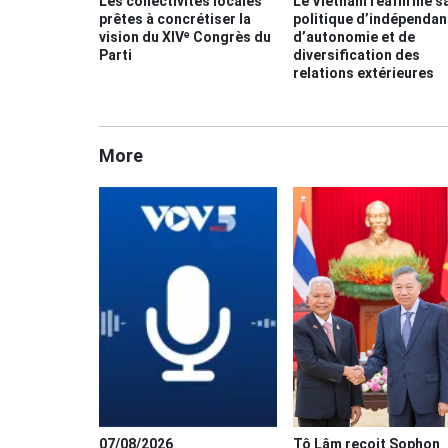
Les collectivités locales
Le Vietnam réaffirme s
prêtes à concrétiser la
politique d’indépendan
vision du XIVᵉ Congrès du
d’autonomie et de
Parti
diversification des
relations extérieures
More
07/08/2026
Tô Lâm reçoit Sophon