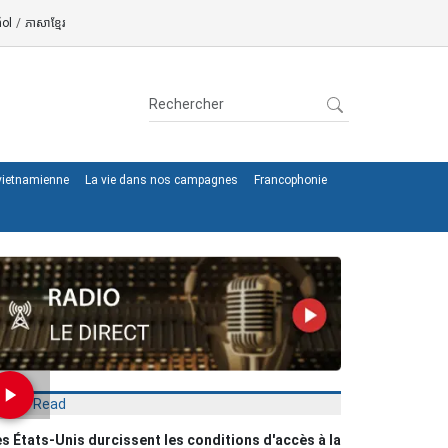
ol
/
ភាសាខ្មែរ
 vietnamienne
La vie dans nos campagnes
Francophonie
Most Read
s États-Unis durcissent les conditions d'accès à la