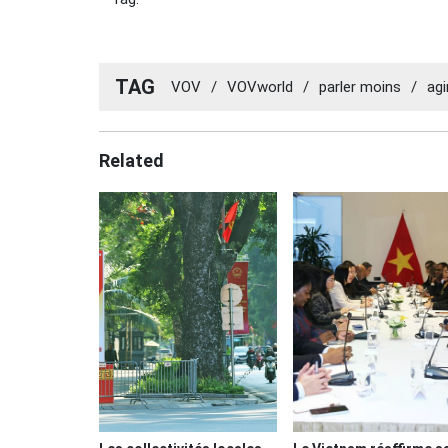
TAG
VOV
/
VOVworld
/
parler moins
/
agi
Related