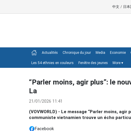
中文
/
日本
Actualités
Chronique du jour
Media
Economie
Les 54 ethnies en couleurs
Fenêtre des jeunes
More
▾
“Parler moins, agir plus”: le no
La
21/01/2026 11:41
(VOVWORLD) - Le message “Parler moins, agir plu
communiste vietnamien trouve un écho particul
Facebook