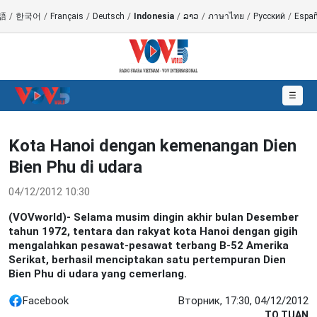
語
/
한국어
/
Français
/
Deutsch
/
Indonesia
/
ລາວ
/
ภาษาไทย
/
Русский
/
Españ
☰
Kota Hanoi dengan kemenangan Dien
Bien Phu di udara
04/12/2012 10:30
(VOVworld)- Selama musim dingin akhir bulan Desember
tahun 1972, tentara dan rakyat kota Hanoi dengan gigih
mengalahkan pesawat-pesawat terbang B-52 Amerika
Serikat, berhasil menciptakan satu pertempuran Dien
Bien Phu di udara yang cemerlang.
Facebook
Вторник, 17:30, 04/12/2012
TO TUAN