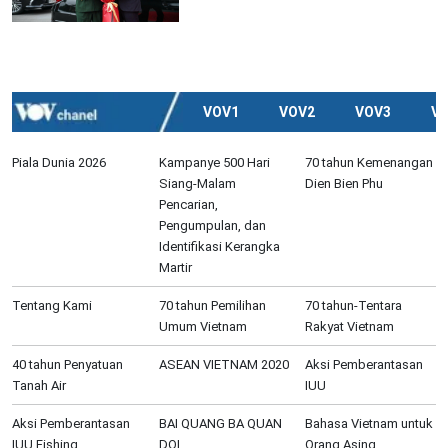
VOV1
VOV2
VOV3
V
Piala Dunia 2026
Kampanye 500 Hari
70 tahun Kemenangan
Siang-Malam
Dien Bien Phu
Pencarian,
Pengumpulan, dan
Identifikasi Kerangka
Martir
Tentang Kami
70 tahun Pemilihan
70 tahun-Tentara
Umum Vietnam
Rakyat Vietnam
40 tahun Penyatuan
ASEAN VIETNAM 2020
Aksi Pemberantasan
Tanah Air
IUU
Aksi Pemberantasan
BAI QUANG BA QUAN
Bahasa Vietnam untuk
IUU Fishing
DOI
Orang Asing