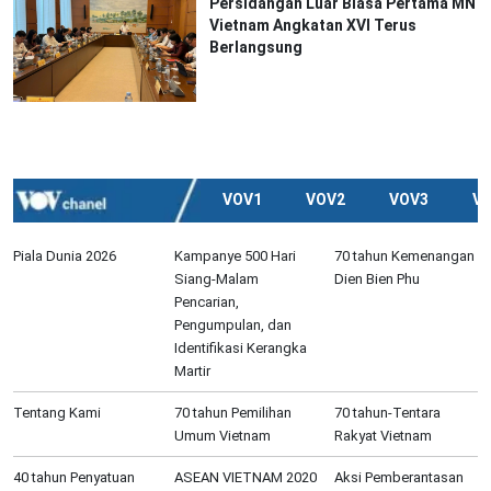
Persidangan Luar Biasa Pertama MN
Vietnam Angkatan XVI Terus
Berlangsung
VOV1
VOV2
VOV3
V
Piala Dunia 2026
Kampanye 500 Hari
70 tahun Kemenangan
Siang-Malam
Dien Bien Phu
Pencarian,
Pengumpulan, dan
Identifikasi Kerangka
Martir
Tentang Kami
70 tahun Pemilihan
70 tahun-Tentara
Umum Vietnam
Rakyat Vietnam
40 tahun Penyatuan
ASEAN VIETNAM 2020
Aksi Pemberantasan