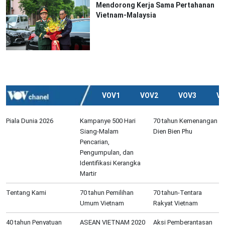
Mendorong Kerja Sama Pertahanan
Vietnam-Malaysia
VOV1
VOV2
VOV3
V
Piala Dunia 2026
Kampanye 500 Hari
70 tahun Kemenangan
Siang-Malam
Dien Bien Phu
Pencarian,
Pengumpulan, dan
Identifikasi Kerangka
Martir
Tentang Kami
70 tahun Pemilihan
70 tahun-Tentara
Umum Vietnam
Rakyat Vietnam
40 tahun Penyatuan
ASEAN VIETNAM 2020
Aksi Pemberantasan