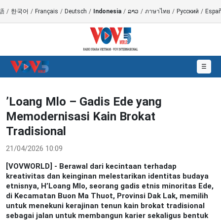
語
/
한국어
/
Français
/
Deutsch
/
Indonesia
/
ລາວ
/
ภาษาไทย
/
Русский
/
Españ
☰
’Loang Mlo – Gadis Ede yang
Memodernisasi Kain Brokat
Tradisional
21/04/2026 10:09
[VOVWORLD] - Berawal dari kecintaan terhadap
kreativitas dan keinginan melestarikan identitas budaya
etnisnya, H’Loang Mlo, seorang gadis etnis minoritas Ede,
di Kecamatan Buon Ma Thuot, Provinsi Dak Lak, memilih
untuk menekuni kerajinan tenun kain brokat tradisional
sebagai jalan untuk membangun karier sekaligus bentuk