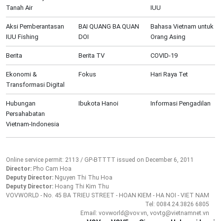
Tanah Air
IUU
Aksi Pemberantasan
BAI QUANG BA QUAN
Bahasa Vietnam untuk
IUU Fishing
DOI
Orang Asing
Berita
Berita TV
COVID-19
Ekonomi &
Fokus
Hari Raya Tet
Transformasi Digital
Hubungan
Ibukota Hanoi
Informasi Pengadilan
Persahabatan
Vietnam-Indonesia
Online service permit: 2113 / GP-BTTTT issued on December 6, 2011
Director:
Pho Cam Hoa
Deputy Director:
Nguyen Thi Thu Hoa
Deputy Director:
Hoang Thi Kim Thu
VOVWORLD - No. 45 BA TRIEU STREET - HOAN KIEM - HA NOI - VIET NAM
Tel: 0084.24.3826 6805
Email: vovworld@vov.vn, vovtg@vietnamnet.vn