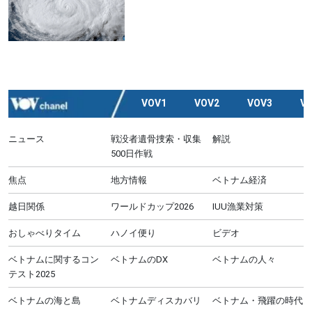
VOV1
VOV2
VOV3
V
ニュース
戦没者遺骨捜索・収集
解説
500日作戦
焦点
地方情報
ベトナム経済
越日関係
ワールドカップ2026
IUU漁業対策
おしゃべりタイム
ハノイ便り
ビデオ
ベトナムに関するコン
ベトナムのDX
ベトナムの人々
テスト2025
ベトナムの海と島
ベトナムディスカバリ
ベトナム・飛躍の時代