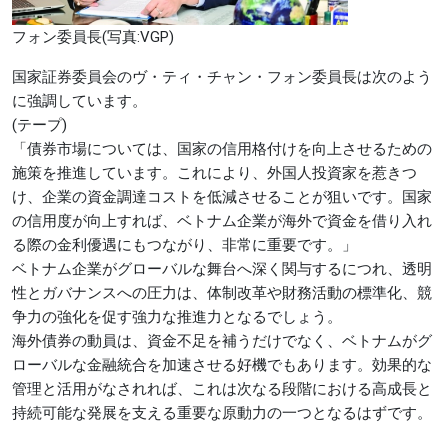
フォン委員長(写真:VGP)
国家証券委員会のヴ・ティ・チャン・フォン委員長は次のよう
に強調しています。
(テープ)
「債券市場については、国家の信用格付けを向上させるための
施策を推進しています。これにより、外国人投資家を惹きつ
け、企業の資金調達コストを低減させることが狙いです。国家
の信用度が向上すれば、ベトナム企業が海外で資金を借り入れ
る際の金利優遇にもつながり、非常に重要です。」
ベトナム企業がグローバルな舞台へ深く関与するにつれ、透明
性とガバナンスへの圧力は、体制改革や財務活動の標準化、競
争力の強化を促す強力な推進力となるでしょう。
海外債券の動員は、資金不足を補うだけでなく、ベトナムがグ
ローバルな金融統合を加速させる好機でもあります。効果的な
管理と活用がなされれば、これは次なる段階における高成長と
持続可能な発展を支える重要な原動力の一つとなるはずです。