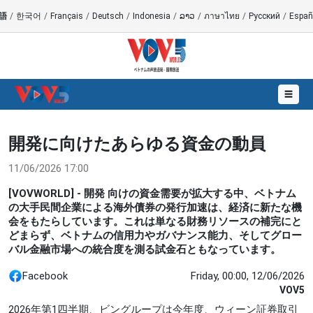
語
/
한국어
/
Français
/
Deutsch
/
Indonesia
/
ລາວ
/
ภาษาไทย
/
Русский
/
Españ
☰
開発に向けたあらゆる資金の動員
11/06/2026 17:00
[VOVWORLD] - 開発 向けの資金需要が拡大する中、ベトナム
の大手民間企業による海外債券の発行加速は、経済に新たな機
会をもたらしています。これは単なる財務リソースの補完にと
どまらず、ベトナムの信用力やガバナンス能力、そしてグロー
バル金融市場への統合度を測る試金石ともなっています。
Facebook
Friday, 00:00, 12/06/2026
VOV5
2026年第1四半期、ビングループは今年度、ウィーン証券取引