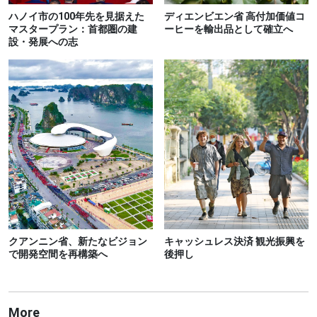
ハノイ市の100年先を見据えた
ディエンビエン省 高付加価値コ
マスタープラン：首都圏の建
ーヒーを輸出品として確立へ
設・発展への志
クアンニン省、新たなビジョン
キャッシュレス決済 観光振興を
で開発空間を再構築へ
後押し
More