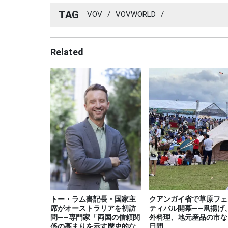
TAG
VOV
/
VOVWORLD
/
Related
トー・ラム書記長・国家主
クアンガイ省で草原フェ
席がオーストラリアを初訪
ティバル開幕――凧揚げ
問――専門家「両国の信頼関
外料理、地元産品の市な
係の高まりを示す歴史的な
日間