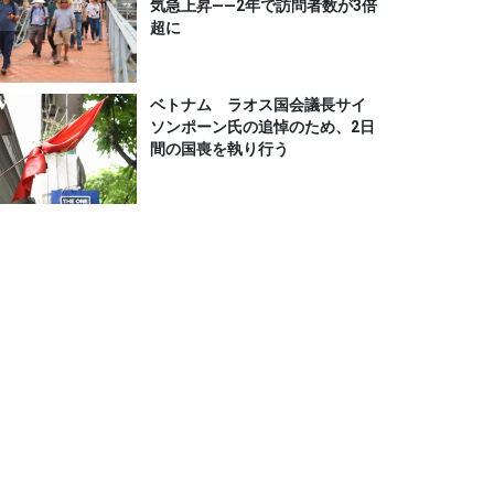
気急上昇――2年で訪問者数が3倍
超に
ベトナム ラオス国会議長サイ
ソンポーン氏の追悼のため、2日
間の国喪を執り行う