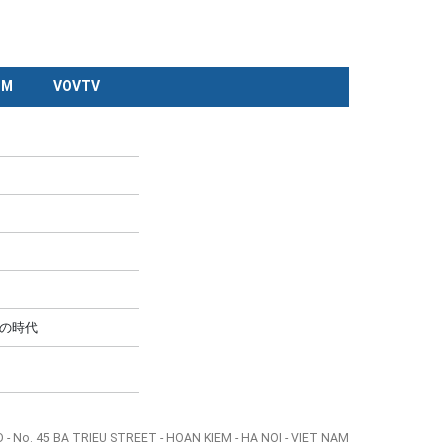
CM
VOVTV
の時代
- No. 45 BA TRIEU STREET - HOAN KIEM - HA NOI - VIET NAM