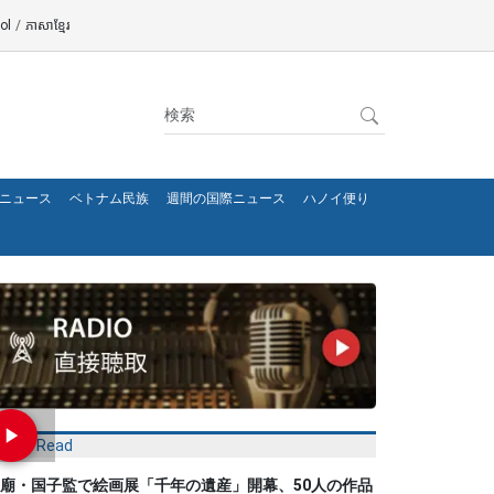
ol
/
ភាសាខ្មែរ
ニュース
ベトナム民族
週間の国際ニュース
ハノイ便り
Most Read
廟・国子監で絵画展「千年の遺産」開幕、50人の作品