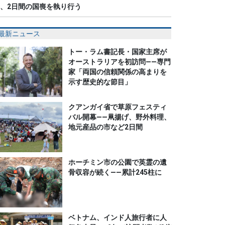
、2日間の国喪を執り行う
最新ニュース
トー・ラム書記長・国家主席が
オーストラリアを初訪問――専門
家「両国の信頼関係の高まりを
示す歴史的な節目」
クアンガイ省で草原フェスティ
バル開幕――凧揚げ、野外料理、
地元産品の市など2日間
ホーチミン市の公園で英霊の遺
骨収容が続く――累計245柱に
ベトナム、インド人旅行者に人