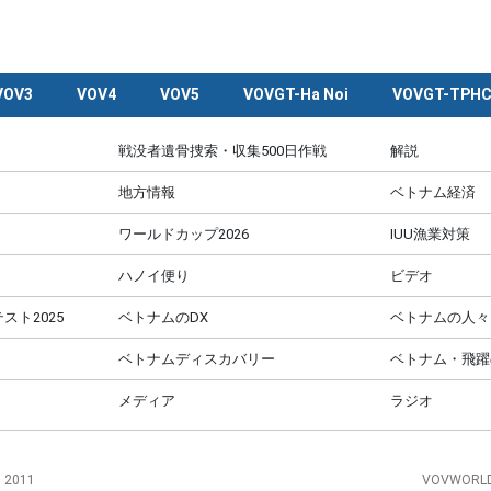
VOV3
VOV4
VOV5
VOVGT-Ha Noi
VOVGT-TPH
戦没者遺骨捜索・収集500日作戦
解説
地方情報
ベトナム経済
ワールドカップ2026
IUU漁業対策
ハノイ便り
ビデオ
スト2025
ベトナムのDX
ベトナムの人々
ベトナムディスカバリー
ベトナム・飛躍
メディア
ラジオ
, 2011
VOVWORLD 