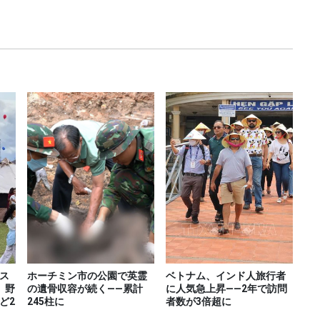
ス
ホーチミン市の公園で英霊
ベトナム、インド人旅行者
、野
の遺骨収容が続く――累計
に人気急上昇――2年で訪問
ど2
245柱に
者数が3倍超に