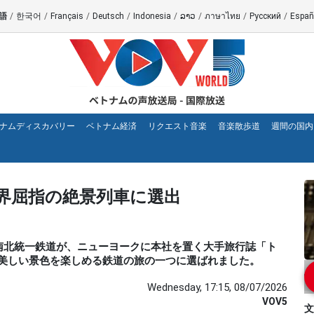
語
/
한국어
/
Français
/
Deutsch
/
Indonesia
/
ລາວ
/
ภาษาไทย
/
Русский
/
Españ
ナムディスカバリー
ベトナム経済
リクエスト音楽
音楽散歩道
週間の国内
界屈指の絶景列車に選出
トナムの南北統一鉄道が、ニューヨークに本社を置く大手旅行誌「ト
美しい景色を楽しめる鉄道の旅の一つに選ばれました。
Wednesday, 17:15, 08/07/2026
VOV5
文