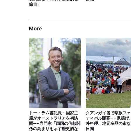
節目」
More
トー・ラム書記長・国家主
クアンガイ省で草原フェ
席がオーストラリアを初訪
ティバル開幕――凧揚げ
問――専門家「両国の信頼関
外料理、地元産品の市な
係の高まりを示す歴史的な
日間