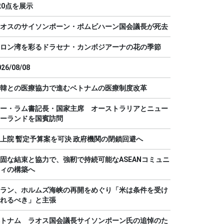
20点を展示
オスのサイソンポーン・ポムビハーン国会議長が死去
ロン湾を彩るドラセナ・カンボジアーナの花の季節
026/08/08
韓との医療協力で進むベトナムの医療制度改革
ー・ラム書記長・国家主席 オーストラリアとニュー
ーランドを国賓訪問
上院 暫定予算案を可決 政府機関の閉鎖回避へ
固な結束と協力で、強靭で持続可能なASEANコミュニ
ィの構築へ
ラン、ホルムズ海峡の再開をめぐり「米は条件を受け
れるべき」と主張
トナム ラオス国会議長サイソンポーン氏の追悼のた