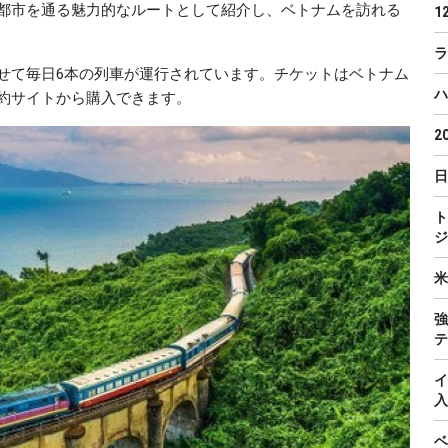
都市を通る魅力的なルートとして紹介し、ベトナムを訪れる
1
ラ
せて毎日6本の列車が運行されています。チケットはベトナム
ハ
約サイトから購入できます。
2
日
ト
ジ
米
強
テ
イ
入
ベ