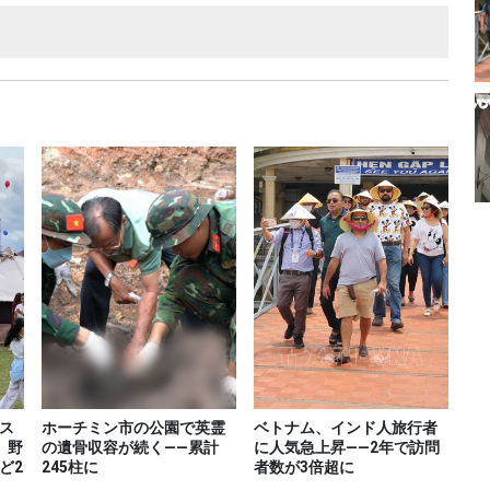
ス
ホーチミン市の公園で英霊
ベトナム、インド人旅行者
、野
の遺骨収容が続く――累計
に人気急上昇――2年で訪問
ど2
245柱に
者数が3倍超に