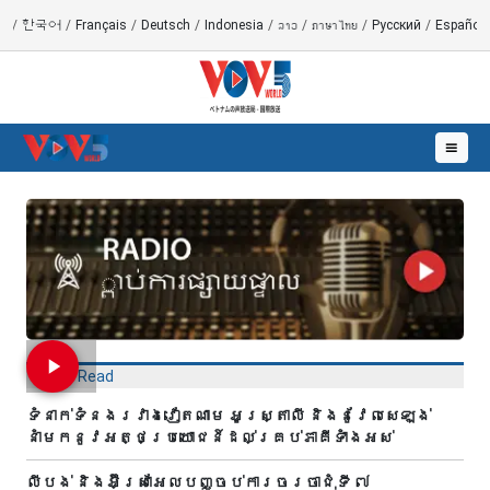
語
/
한국어
/
Français
/
Deutsch
/
Indonesia
/
ລາວ
/
ภาษาไทย
/
Русский
/
Español
☰
Most Read
ទំនាក់ទំនងរវាងវៀតណាម អូស្ត្រាលី និងនូវែលសេឡង់
នាំមកនូវអត្ថប្រយោជន៍ដល់គ្រប់ភាគីទាំងអស់
លីបង់ និងអ៊ីស្រាអែលបញ្ចប់ការចរចាជុំទី ៧​