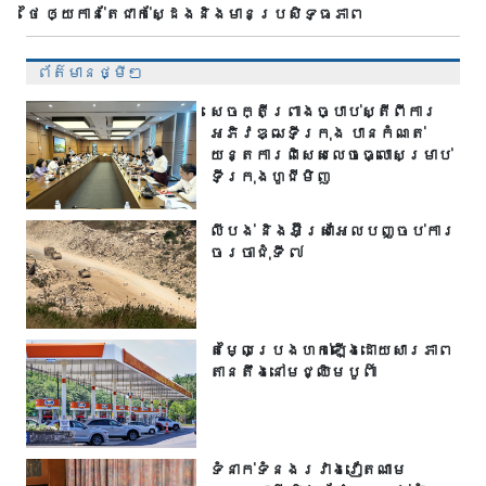
ថៃ ឲ្យកាន់តែជាក់ស្ដែងនិងមានប្រសិទ្ធភាព
ព័ត៌មានថ្មីៗ
សេចក្តីព្រាងច្បាប់ស្តីពីការ
អភិវឌ្ឍទីក្រុង បាន​កំណត់
យន្តការពិសេសលេចធ្លោសម្រាប់
ទីក្រុងហូជីមិញ
លីបង់ និងអ៊ីស្រាអែលបញ្ចប់ការ
ចរចាជុំទី ៧​
តម្លៃប្រេងហក់ឡើងដោយសារភាព
តានតឹងនៅមជ្ឈិមបូព៌ា
ទំនាក់ទំនងរវាងវៀតណាម