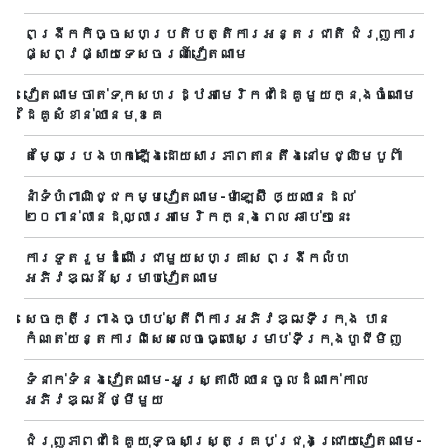
ពង្រីកកិច្ចសហប្រតិបត្តិការអន្តរជាតិ ជំរុញការ
ផ្សព្វផ្សាយទេសចរណ៍វៀតណាម
វៀតណាមចាត់ទុកសហរដ្ឋអាមេរិកជាដៃគូមួយក្នុងចំណោម
ដៃគូសំខាន់ឈានមុខគេ
តម្លៃប្រេងហក់ឡើងដោយសារភាពតានតឹងនៅមជ្ឈិមបូព៌ា
នាំទំហំពាណិជ្ជកម្មវៀតណាម-ម៉ាឡេស៊ី ឲ្យឈានដល់
២០ពាន់លានដុល្លារអាមេរិកក្នុងពេល ឆាប់ៗនេះ
ការទូតរួមដំណើរជាមួយសហគ្រាស ពង្រីកលំហ
អភិវឌ្ឍន៍សម្រាប់វៀតណាម
សេចក្តីព្រាងច្បាប់ស្តីពីការអភិវឌ្ឍទីក្រុង បាន​
កំណត់យន្តការពិសេសលេចធ្លោសម្រាប់ទីក្រុងហូជីមិញ
ទំនាក់ទំនងវៀតណាម-អូស្ត្រាលី ឈាន​ចូលដំណាក់កាល
អភិវឌ្ឍន៍ថ្មីមួយ
ជំរុញភាពជាដៃគូយុទ្ធសាស្ត្រគ្រប់ជ្រុងជ្រោយវៀតណាម-