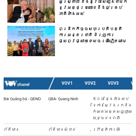
អូស្ត្រាលី និងនូវែលសេឡង់នាំមក
នូវអត្ថប្រយោជន៍ដល់គ្រប់
ភាគីទាំងអស់
ពង្រីកកិច្ចសហប្រតិបត្តិ
ការអន្តរជាតិ ជំរុញការ
ផ្សព្វផ្សាយទេសចរណ៍វៀតណាម
VOV1
VOV2
VOV3
V
Bài Quảng bá - QĐND
QBA- Quang Ninh
៥០០ ថ្ងៃទាំងយប់
នៃការស្វែងរកនិង
កំណត់អត្តសញ្ញាណ
យុទ្ធជនពលី
ព័ត៍មាន
ព័ត៌មានសំខាន់
ព្រឹត្តិការណ៍