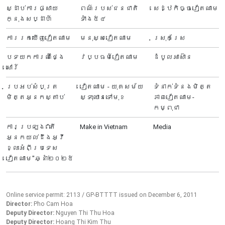
ស្ដាប់ការផ្សាយ
ពណ៌របស់ជនជាតិ
សេដ្ឋកិច្ចវៀតណាម
ក្នុងសប្ដាហ៍
ទាំង៥៤
ការរកឃើញវៀតណាម
មនុស្សវៀតណាម
ស្រុកស្រែ
បទយកការណ៍ថ្ងៃ
វប្បធម៍វៀតណាម
ដំបូលអាស៊ាន
សៅរ៍
ប្រអប់សំបុត្រ
វៀតណាម - យុគសម័យ
ទំនាក់ទំនងមិត្ត
មិត្តអ្នកស្តាប់
ស្ទុះឈានទៅមុខ
ភាពវៀតណាម-
កម្ពុជា
ការប្រឡង "តើ
Make in Vietnam
Media
អ្នក​យល់ដឹងអ្វី
ខ្លះអំពីប្រទេស​
វៀតណាម"ឆ្នាំ២០២៥
Online service permit: 2113 / GP-BTTTT issued on December 6, 2011
Director:
Pho Cam Hoa
Deputy Director:
Nguyen Thi Thu Hoa
Deputy Director:
Hoang Thi Kim Thu