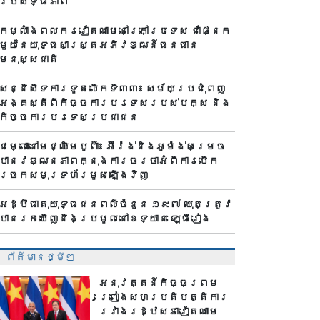
ប្រសិទ្ធភាព
កម្លាំងពលករ​វៀតណាមនៅក្រៅប្រទេស ជាផ្នែក
មួយនៃយុទ្ធសាស្ត្រអភិវឌ្ឍន៍ធនធាន
មនុស្សជាតិ
សន្និសីទការទូតលើកទី៣៣៖ សម័យប្រជុំពេញ
អង្គស្តីពីកិច្ច​ការបរទេសរបស់​បក្ស និង
កិច្ច​ការបរទេសប្រជាជន
ជម្លោះនៅមជ្ឈិមបូព៌ា៖ អ៊ីរ៉ង់និងអូម៉ង់សម្រេច
បានវឌ្ឍនភាពក្នុងការចរចាអំពីការបើក
ច្រកសមុទ្រហ័រមូសឡើងវិញ
អដ្ឋិធាតុយុទ្ធជនពលីចំនួន ១៩៧ ឈុតត្រូវ
បានរកឃើញនិងប្រមូលនៅឧទ្យាន ឡេធីរៀង
ព័ត៌មានថ្មីៗ
អនុវត្តន៍កិច្ចព្រម
ព្រៀងសហប្រតិបត្តិការ
រវាងរដ្ឋសភាវៀតណាម