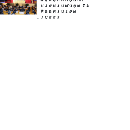
បរទេសរបស់​បក្ស និង
កិច្ច​ការបរទេស
ប្រជាជន