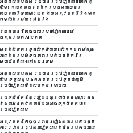
អគ្គលេខាបក្ស ប្រធានរដ្ឋវៀតណាមលោក តូ
ឡឹម៖ កសាងលក្ខន្តិករៈបក្សដោយមាន
លក្ខណៈវិទ្យាសាស្ត្រ ងាយអនុវត្តន៍និងមាន
កម្លាំងរស់យូរអង្វែង
វត្តមានដ៏លេចធ្លោរបស់វៀតណាមនៅ
ក្នុងរលក AI សកល
សន្និសីទការទូតលើកទី៣៣៖ លើក​កម្ពស់គុណ
ភាពនិងប្រសិទ្ធភាពប្រតិបត្តិការ​នៃ
ស្ថាប័ន​​តំណាងនៅឯ​បរទេស​
អគ្គលេខាបក្ស ប្រធានរដ្ឋវៀតណាមលោក តូ
ឡឹម ទទួលជួបឯកអគ្គរដ្ឋទូតម៉ាឡេស៊ី
ប្រចាំវៀតណាមដែលមកជម្រាបលា
ប្រទេសថៃតែងតែត្រៀមខ្លួនជាមិត្តស្មោះត្រង់
និងជាអ្នកជិតខាងដែលអាចទុកចិត្តបាន
របស់វៀតណាម
អនុវត្តន៍កិច្ចព្រមព្រៀងសហប្រតិបត្តិ
ការរវាងរដ្ឋសភាវៀតណាមនិងថៃប្រកបដោយ