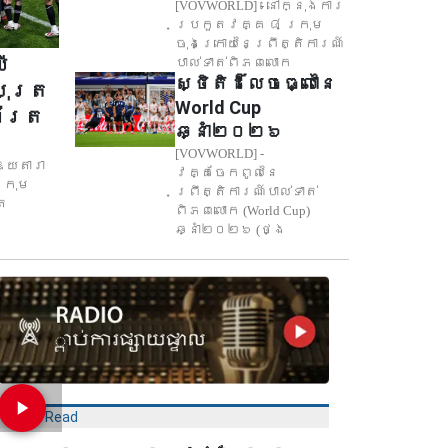
[VOVWORLD] - នៅក្នុងការ
ប្រកួតវគ្គ ៨ ក្រុម
ចុងក្រោយនៃព្រឹត្តិការណ៍
ើ
បាល់ទាត់ពិភពលោក
ស្ថិតិដ៏លេចធ្លោនៃ
បុត្រ
World Cup
័ត្រ
ឆ្នាំ២០២៦
៦
[VOVWORLD] -
ឱ្យតារា
វគ្គចែកពូលនៃ
ក្រុម
ព្រឹត្តិការណ៍បាល់ទាត់
ត
ពិភពលោក (World Cup)
ឆ្នាំ២០២៦ (ថ្ង
Most Read