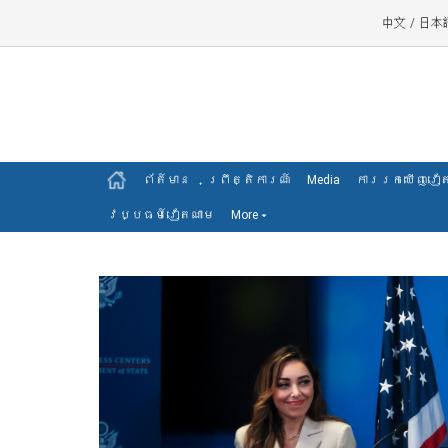
中文
/
日本
ព័ត៍មាន
ព្រឹត្តិការណ៍
Media
ការរកឃើញវៀ
វប្បធម៍វៀតណាម
More
▾