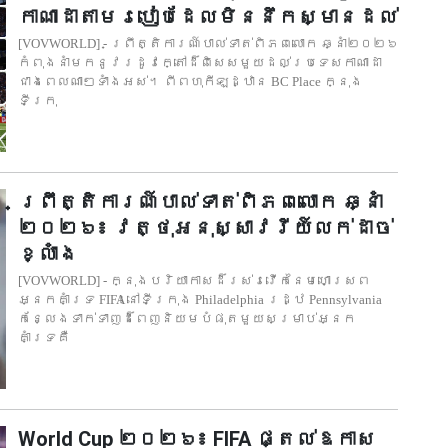
កាណាដាតាមរបៀបដែលមិននឹកស្មានដល់
[VOVWORLD] - ព្រឹត្តិការណ៍បាល់ទាត់ពិភពលោក ឆ្នាំ២០២៦
កំពុងនាំមកនូវរដូវក្តៅដ៏ពិសេសមួយដល់ប្រទេសកាណាដា
ជាងពេលណាៗទាំងអស់។ ពីពហុកីឡដ្ឋាន BC Place ក្នុង
ទីក្រុ
ព្រឹត្តិការណ៍បាល់ទាត់ពិភពលោក ឆ្នាំ
២០២៦៖ វត្ថុអនុស្សាវរីយ៍លក់ដាច់
ខ្លាំង
[VOVWORLD] - ក្នុងបរិយាកាសដ៏រស់រវើកនៃមហោស្រព
អ្នកគាំទ្រ FIFA នៅទីក្រុង Philadelphia រដ្ឋ Pennsylvania
កន្លែងទាក់ទាញដ៏ពេញនិយមបំផុតមួយសម្រាប់អ្នក
គាំទ្រគឺ
World Cup ២០២៦៖ FIFA ផ្តល់ឱកាស