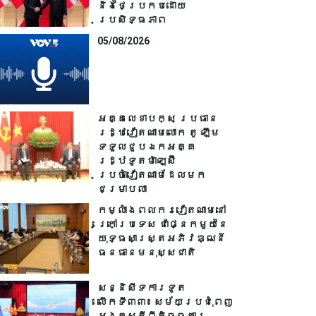
និងថៃប្រកបដោយ
ប្រសិទ្ធភាព
05/08/2026
អគ្គលេខាបក្ស ប្រធាន
រដ្ឋវៀតណាមលោក តូ ឡឹម
ទទួលជួបឯកអគ្គ
រដ្ឋទូតម៉ាឡេស៊ី
ប្រចាំវៀតណាមដែលមក
ជម្រាបលា
កម្លាំងពលករ​វៀតណាមនៅ
ក្រៅប្រទេស ជាផ្នែកមួយនៃ
យុទ្ធសាស្ត្រអភិវឌ្ឍន៍
ធនធានមនុស្សជាតិ
សន្និសីទការទូត
លើកទី៣៣៖ សម័យប្រជុំពេញ
អង្គស្តីពីកិច្ច​ការ