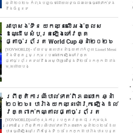
ឆ្នាំ ២០២៦ កំពុងបញ្ចប់ដោយលទ្ធផលលេចធ្លោទាក់ទង
នឹងចំនួនទ
អាហ្សង់ទីន យកឈ្នះលើអង់គ្លេស
ដណ្ដើមសំបុត្រឡើងទៅវគ្គ
ផ្តាច់ព្រ័ត្រ World Cup ឆ្នាំ២០២៦
[VOVWORLD] - ជ័យជម្នះនេះបាននាំឱ្យតារាកំពូល Lionel Messi
និងមិត្តរួមក្រុមរបស់លោក ឡើងទៅវគ្គ
ផ្តាច់ព្រ័ត្រទល់នឹងអេស្ប៉ាញ នៅថ្ងៃទី២០ ខែកក្កដា ខាង
មុខ ដោយបង្
ព្រឹត្តិការណ៍បាល់ទាត់ពិភពលោក ឆ្នាំ
២០២៦៖ បារាំងយកឈ្នះម៉ារ៉ុក ឡើងដល់
វគ្គពាក់កណ្តាលផ្តាច់ព្រ័ត្រ
[VOVWORLD] - នៅក្នុងការប្រកួតវគ្គ ៨ ក្រុមចុង
ក្រោយនៃព្រឹត្តិការណ៍បាល់ទាត់ពិភពលោក ឆ្នាំ ២០២៦ ដែល
បានធ្វើឡើងនៅព្រឹកថ្ងៃទី ១០ ខែកក្កដា បារាំងបានបន្ត