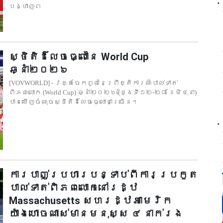
បង្ហាញព
ស្ថិតិដ៏លេចធ្លោនៃ World Cup
ឆ្នាំ២០២៦
[VOVWORLD] - វគ្គចែកពូលនៃព្រឹត្តិការណ៍បាល់ទាត់
ពិភពលោក (World Cup) ឆ្នាំ២០២៦ (ថ្ងៃទី១២-២៨ ខែមិថុនា)
បានឃើញចំណុចស្ថិតិដ៏លេចធ្លោជាច្រើន។
ការបាញ់ប្រហារបន្ទាប់ពីការប្រកួត
បាល់ទាត់ពិភពលោកនៅរដ្ឋ
Massachusetts សហរដ្ឋអាមេរិក
យ៉ាងហោចណាស់មានមនុស្ស ៤ នាក់រង