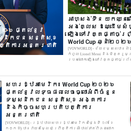
អាហ្សង់ទីន យកឈ្នះល
អង់គ្លេស ដណ្ដើមសំ
០២៦ ផ្តល់នូវ
ឡើងទៅវគ្គផ្តាច់ព្រ
សនិកជន សន្តិសុខ
World Cup ឆ្នាំ២០២
្តិការអន្តរជាតិ
[VOVWORLD] - ជ័យជម្នះនេះបាននាំ
កំពូល Lionel Messi និងមិត្តរួម
របស់លោក ឡើងទៅវគ្គផ្តាច់ព្រ័
សហរដ្ឋអាមេរិក៖ World Cup ២០២៦
ផ្តល់នូវលទ្ធផលលេចធ្លោអំពីចំនួន
ទស្សនិកជន សន្តិសុខ អង្គការ
និងកិច្ចសហប្រតិបត្តិការ
អន្តរជាតិ
[VOVWORLD] - រដ្ឋបាលសហរដ្ឋអាមេរិកនាថ្ងៃទី ១៧ ខែ
កក្កដា) បានវាយតម្លៃថា ព្រឹត្តិការណ៍បាល់ទាត់ពិភពលោក