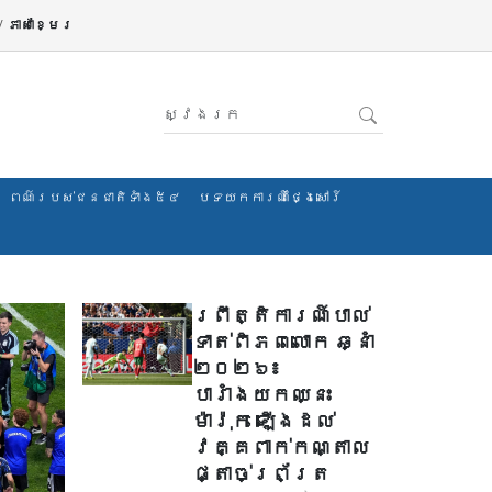
/
ភាសាខ្មែរ
ពណ៌របស់ជនជាតិទាំង៥៤
បទយកការណ៍ថ្ងៃសៅរ៍
ព្រឹត្តិការណ៍បាល់
ទាត់ពិភពលោក ឆ្នាំ
២០២៦៖
បារាំងយកឈ្នះ
ម៉ារ៉ុក ឡើងដល់
វគ្គពាក់កណ្តាល
ផ្តាច់ព្រ័ត្រ