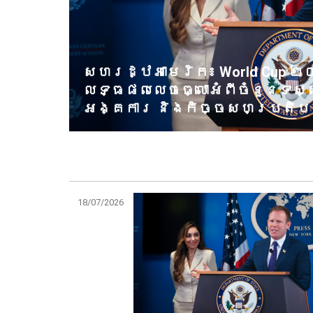
សហរដ្ឋអាមេរិក៖ World Cup ២
លទ្ធផលលេចធ្លោអំពីចំនួនទស្
អង្គការ និងកិច្ចសហប្រតិបត
18/07/2026