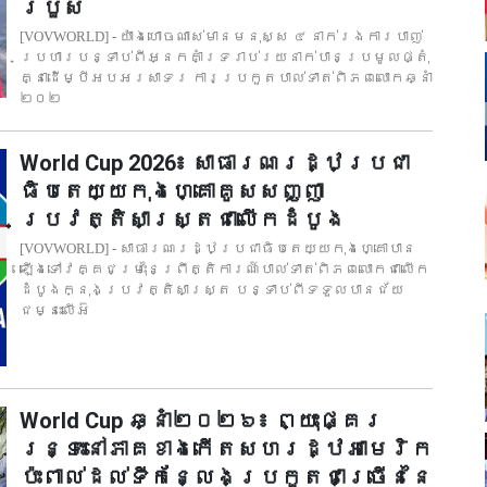
របួស
[VOVWORLD] - យ៉ាងហោចណាស់មានមនុស្ស ៤ នាក់រងការបាញ់
ប្រហារបន្ទាប់ពីអ្នកគាំទ្ររាប់រយនាក់បានប្រមូលផ្តុំ
គ្នាដើម្បីអបអរសាទរ ការប្រកួតបាល់ទាត់ពិភពលោកឆ្នាំ
២០២
World Cup 2026៖ សាធារណរដ្ឋប្រជា
ធិបតេយ្យកុងហ្គោគូសសញ្ញា
ប្រវត្តិសាស្ត្រជាលើកដំបូង
[VOVWORLD] - សាធារណរដ្ឋប្រជាធិបតេយ្យកុងហ្គោបាន
ឡើងទៅវគ្គជម្រុះនៃព្រឹត្តិការណ៍បាល់ទាត់ពិភពលោកជាលើក
ដំបូងក្នុងប្រវត្តិសាស្ត្រ បន្ទាប់ពីទទួលបានជ័យ
ជម្នះលើអ៊
World Cup ឆ្នាំ២០២៦៖ ព្យុះផ្គរ
រន្ទះនៅភាគខាងកើតសហរដ្ឋអាមេរិក
ប៉ះពាល់ដល់ទីកន្លែងប្រកួតជាច្រើននៃ