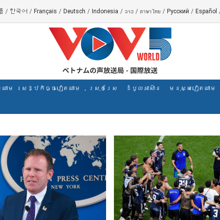
語
/
한국어
/
Français
/
Deutsch
/
Indonesia
/
ລາວ
/
ภาษาไทย
/
Русский
/
Español
តណាម
សេដ្ឋកិច្ចវៀតណាម
ស្រុកស្រែ
ដំបូលអាស៊ាន
មនុស្សវៀតណាម