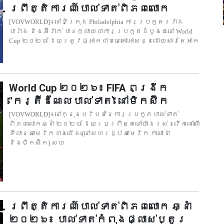
ព្រឹត្តិការណ៍បាល់ទាត់ពិភពលោក
[VOVWORLD] - នៅទីក្រុង Philadelphia ការប្រកួតរវាង
បារាំង និងអ៊ីរ៉ាក់ បានក្លាយជាការប្រកួតដំបូងគេនៅ World
Cup ២០២៦ ដែលត្រូវផ្អាកជាបណ្តោះអាសន្នដោយសារតែអាក
World Cup ២០២៦៖ FIFA ពង្រីក
"កេរ្តិ៍ដំណែលបាល់ទាត់" នៅម៉ិកស៊ិក
[VOVWORLD] - នៅក្នុងបរិបទនៃការប្រកួតបាល់ទាត់
ពិភពលោកឆ្នាំ ២០២៦ ដែលប្រព្រឹត្តទៅយ៉ាងរស់រវើកនៅលើ
ទីលានអាមេរិកខាងជើង (នៅសហរដ្ឋអាមេរិក កាណាដា
និងម៉ិកស៊ិក) សហ
ព្រឹត្តិការណ៍បាល់ទាត់ពិភពលោក ឆ្នាំ
២០២៦៖ បាល់ទាត់កំពុងផ្លាស់ប្តូរ