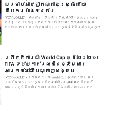
សម្រាប់អាជ្ញាកណ្តាលស្ត្រី ដោយ
បំបែករបាំងយេនឌ័រ
[VOVWORLD] - នាយប់ថ្ងៃទី១៨ ខែមិថុនា (ម៉ោងក្នុងស្រុក)
ក្នុងក្របខ័ណ្ឌព្រឹត្តិការណ៍បាល់ទាត់ពិភពលោក ឆ្នាំ
២០២៦ បានប្រព្រឹត្តទៅការប្រកួតជុំទីពីរនៅក្នុងពូល
ព្រឹត្តិការណ៍ World Cup ឆ្នាំ២០២៦៖
FIFA ទប់​ស្កាត់រលក​នៃខ្លឹមសារ
អាក្រក់នៅលើបណ្តាញ​សង្គម
[VOVWORLD] - ព្រឹត្តិការណ៍ World Cup ឆ្នាំ២០២៦ មិន
គ្រាន់តែជាការប្រកួតប្រជែងនៅលើ val ស្មៅ​នោះទេ ប៉ុន្តែក៏
ជាសមរភូមិដ៏ខ្លាំងក្លាប្រឆាំងនឹងខ្លឹមសារអាក្រក់