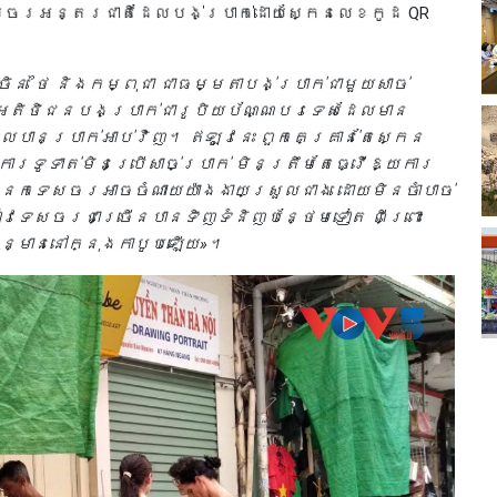
សចរអន្តរជាតិដែលបង់ប្រាក់ដោយស្កែនលេខកូដ QR
ិន ថៃ និងកម្ពុជា ជាធម្មតាបង់ប្រាក់ជាមួយសាច់
លអតិថិជនបងប្រាក់ជារូបិយប័ណ្ណបរទេសដែលមាន
លបានប្រាក់អាប់វិញ។ ឥឡូវនេះ ពួកគេគ្រាន់តែស្កេន
ារទូទាត់មិនប្រើសាច់ប្រាក់ មិនត្រឹមតែធ្វើឱ្យការ
យអ្នកទេសចរអាចចំណាយយ៉ាងងាយស្រួលជាង ដោយមិនចាំបាច់
ៀវទេសចរជាច្រើនបានទិញទំនិញបន្ថែមទៀត ពីព្រោះ
ប៉ុន្មាននៅក្នុងកាបូបឡើយ»។