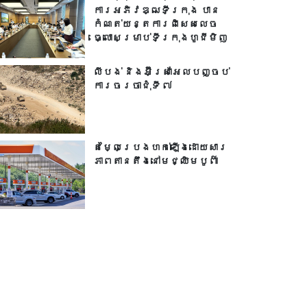
ការអភិវឌ្ឍទីក្រុង បាន​
កំណត់យន្តការពិសេសលេច
ធ្លោសម្រាប់ទីក្រុងហូជីមិញ
លីបង់ និងអ៊ីស្រាអែលបញ្ចប់
ការចរចាជុំទី ៧​
តម្លៃប្រេងហក់ឡើងដោយសារ
ភាពតានតឹងនៅមជ្ឈិមបូព៌ា