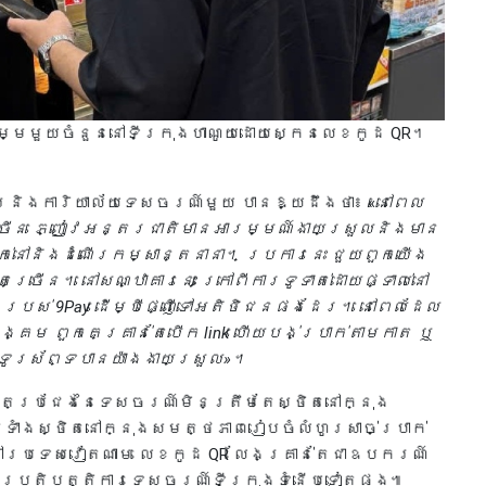
្មមួយចំនួននៅទីក្រុងហាណូយដោយស្កេនលេខកូដ QR។
គារនិងការិយាល័យទេសចរណ៍មួយ បានឱ្យដឹងថា៖ «
នៅពេល
្រើន ភ្ញៀវអន្តរជាតិមានអារម្មណ៍ងាយស្រួលនិងមាន
់នៅនិងដំណើរកម្សាន្តនានា។ ប្រការនេះ ជួយពួកយើង
្រើន។ នៅសណ្ឋាគារនេះ ក្រៅពីការទូទាត់ដោយផ្ទាល់នៅ
ink របស់ 9Pay ដើម្បីផ្ញើទៅអតិថិជនផងដែរ។ នៅពេលដែល
្គម ពួកគេគ្រាន់តែបើក link ហើយបង់ប្រាក់តាមកាត ឬ
លើទូរស័ព្ទបានយ៉ាងងាយស្រួល»។
ួតប្រជែងនៃទេសចរណ៍មិនត្រឹមតែស្ថិតនៅក្នុង
ែមទាំងស្ថិតនៅក្នុងសមត្ថភាពរៀបចំលំហូរសាច់ប្រាក់
នៅប្រទេសវៀតណាម លេខកូដ QR លែងគ្រាន់តែជាឧបករណ៍
ួយនៃប្រតិបត្តិការទេសចរណ៍ទីក្រុងទំនើបទៀតផង៕