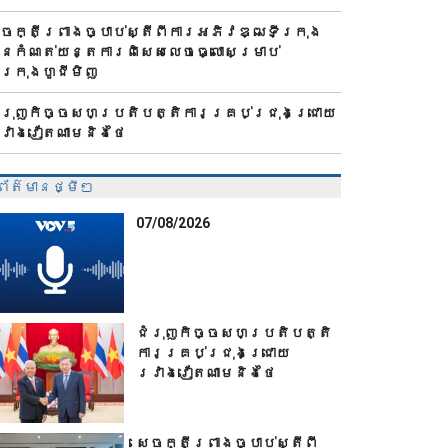
េចក្តីព្រាងច្បាប់ស្តីពីការអភិវឌ្ឍទីក្រុង
ាន​កំណត់យន្តការពិសេសលេចធ្លោសម្រាប់
ីក្រុងហូជីមិញ
ំរុញកិច្ចសហប្រតិបត្តិការគ្រប់ជ្រុងជ្រោយ
វាងវៀតណាមនិងថៃ
ព័ត៌មានថ្មីៗ
07/08/2026
ជំរុញកិច្ចសហប្រតិបត្តិ
ការគ្រប់ជ្រុងជ្រោយ
រវាងវៀតណាមនិងថៃ
សេចក្តីព្រាងច្បាប់ស្តីពី