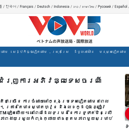
語
/
한국어
/
Français
/
Deutsch
/
Indonesia
/
ລາວ
/
ภาษาไทย
/
Русский
/
Español
តណាម
សេដ្ឋកិច្ចវៀតណាម
ស្រុកស្រែ
ដំបូលអាស៊ាន
មនុស្សវៀតណាម
ក់ ជំរុញការអភិវឌ្ឍទេសចរណ៍
តិជាច្រើន ការចំណាយនៅក្នុងប្រទេសវៀតណាមនាពេល
ង។ គ្រាន់តែមានស្មាតហ្វូន និងលេខកូដ QR ភ្ញៀវ
ATM ទៀតហើយ។ នៅពេលដែលទម្រង់នៃការទូទាត់មិនប្រើ
ៗ ភាពងាយស្រួលកំពុងក្លាយជាឧត្តមភាពមួយសម្រាប់
ទ