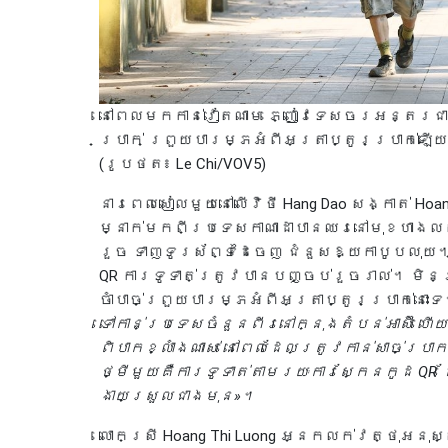
នៅពេលមកកាន់វៀតណាម ភ្ញៀវទេសចរអន្តរជាតិ
ប្រាក់ ព្រួយបារម្ភអំពីអត្រាប្តូរប្រាក់ឡើយ។
(រូបថត៖ Le Chi/VOV5)
នារពេលសៀលមួយនៅលើវិថី Hang Dao សង្កាត់ Hoan
ម្នាក់មកពីប្រទេសកាណាដាបានឈរនៅមុខហាងល
រួច ទាញទូរស័ព្ទដៃចេញ ជំនួសឱ្យកាបូបលុយ។ ត្
QR ការទូទាត់ត្រូវបានបញ្ចប់រួចរាល់។ មិនត្
ចាំបាច់ព្រួយបារម្ភអំពីអត្រាប្តូរប្រាក់នោ
ទៅកាន់ប្រទេសចំនួនពីរនៅក្នុងតំបន់អាស៊ី ហើ
ពិបាកខ្លាំងណាស់ នៅពេលដែលត្រូវកាន់សាច់ប្រាក
ថ្មីមួយគឺការទូទាត់តាមរយៈការស្កែនកូដ QR
ងាយស្រួលជាងមុន»។
លោកស្រី Hoang Thi Luong អ្នកលក់វត្ថុអនុស្