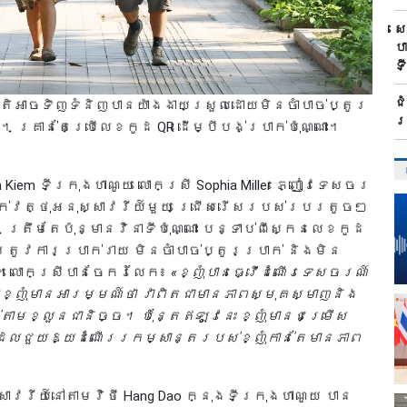
ស
ប
ទ
ជ
អាចទិញទំនិញបានយ៉ាងងាយស្រួលដោយមិនចាំបាច់ប្តូរ
រ
 គ្រាន់តែប្រើលេខកូដ QR ដើម្បីបង់ប្រាក់ប៉ុណ្ណោះ។
 Kiem ទីក្រុងហាណូយ លោកស្រី Sophia Miller ភ្ញៀវទេសចរ
ក់វត្ថុអនុស្សាវរីយ៍មួយ ជ្រើសរើសរបស់របរតូចៗ
រឹមតែប៉ុន្មានវិនាទីប៉ុណ្ណោះ បន្ទាប់ពីស្កេនលេខកូដ
រូវការប្រាក់រាយ មិនចាំបាច់ប្តូរប្រាក់ និងមិន
ះទេ។លោកស្រីបានចែករំលែក៖
«ខ្ញុំបានធ្វើដំណើរទេសចរណ៍
យខ្ញុំមានអារម្មណ៍ថា វាពិតជាមានភាពស្មុគស្មាញនិង
់តាមខ្លួនជានិច្ច។ ប៉ុន្តែឥឡូវនេះ ខ្ញុំមានជម្រើស
 ដែលជួយឱ្យដំណើររកម្សាន្តរបស់ខ្ញុំកាន់តែមានភាព
សាវរីយ៍នៅតាមវិថី Hang Dao ក្នុងទីក្រុងហាណូយ បាន