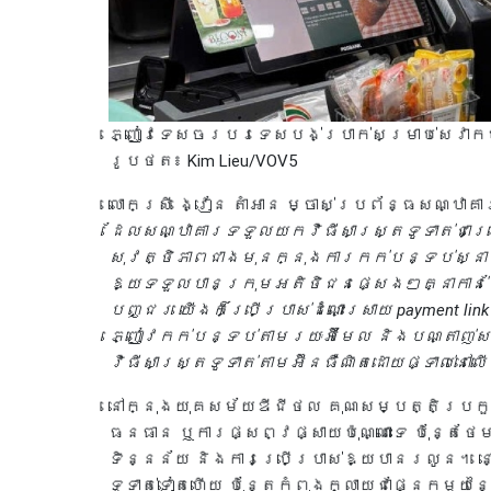
ភ្ញៀវទេសចរបរទេសបង់ប្រាក់សម្រាប់សេវាកម
រូបថត៖ Kim Lieu/VOV5
លោកស្រី ង្វៀន តាំអាន ម្ចាស់ប្រព័ន្ធសណ្ឋា
ដែលសណ្ឋាគារទទួលយកវិធីសាស្រ្តទូទាត់ជាច
សុវត្ថិភាពជាងមុនក្នុងការកក់បន្ទប់ស្នាក
ឱ្យទទួលបានក្រុមអតិថិជនផ្សេងៗគ្នាកាន់តែច
បញ្ជរ យើងក៏ប្រើប្រាស់ដំណោះស្រាយ payment l
ភ្ញៀវកក់បន្ទប់តាមរយៈអ៊ីមែល និងបណ្តាញ់សង
វិធីសាស្រ្តទូទាត់តាមអ៊ីនធឺណិតដោយផ្ទាល់នៅ
នៅក្នុងយុគសម័យឌីជីថល គុណសម្បត្តិប្រក
ធនធាន ឬការផ្សព្វផ្សាយប៉ុណ្ណោះទេ ប៉ុន្តែថ
ទិន្នន័យ និងការប្រើប្រាស់ឱ្យបានរលូន។ 
ទូទាត់ទៀតហើយ ប៉ុន្តែកំពុងក្លាយជាផ្នែកម