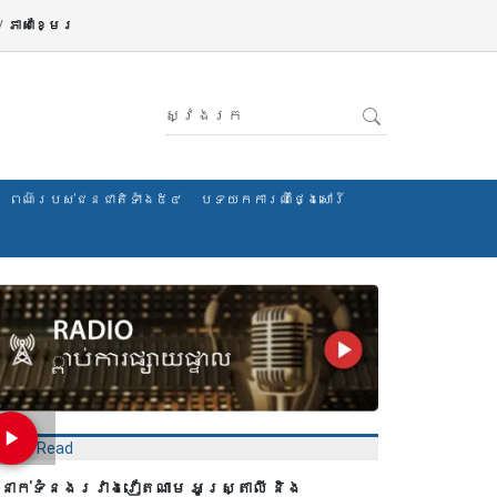
/
ភាសាខ្មែរ
ពណ៌របស់ជនជាតិទាំង៥៤
បទយកការណ៍ថ្ងៃសៅរ៍
Most Read
ំនាក់ទំនងរវាងវៀតណាម អូស្ត្រាលី និង