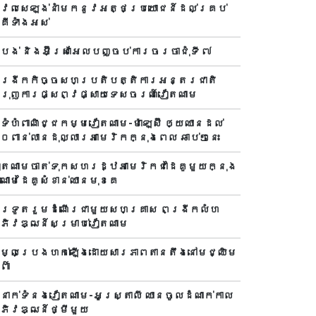
ូវែលសេឡង់នាំមកនូវអត្ថប្រយោជន៍ដល់គ្រប់
ាគីទាំងអស់
ីបង់ និងអ៊ីស្រាអែលបញ្ចប់ការចរចាជុំទី ៧​
ង្រីកកិច្ចសហប្រតិបត្តិការអន្តរជាតិ
ំរុញការផ្សព្វផ្សាយទេសចរណ៍វៀតណាម
ាំទំហំពាណិជ្ជកម្មវៀតណាម-ម៉ាឡេស៊ី ឲ្យឈានដល់
០ពាន់លានដុល្លារអាមេរិកក្នុងពេល ឆាប់ៗនេះ
ៀតណាមចាត់ទុកសហរដ្ឋអាមេរិកជាដៃគូមួយក្នុង
ំណោមដៃគូសំខាន់ឈានមុខគេ
ារទូតរួមដំណើរជាមួយសហគ្រាស ពង្រីកលំហ
ភិវឌ្ឍន៍សម្រាប់វៀតណាម
ម្លៃប្រេងហក់ឡើងដោយសារភាពតានតឹងនៅមជ្ឈិម
ព៌ា
ំនាក់ទំនងវៀតណាម-អូស្ត្រាលី ឈាន​ចូលដំណាក់កាល
ភិវឌ្ឍន៍ថ្មីមួយ