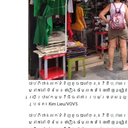
ចាប់ពីហាងលក់ទំនិញតូចៗនៅក្នុងវិថីបុរាណ
ស្នាក់នៅ មិនមែនជារឿងចម្លែកទេដែលឃើញភ្ញ
ប្រើប្រាស់កម្មវិធីធនាគាររបស់ប្រទេសខ្លួន 
រូបថត៖ Kim Lieu/VOV5
ចាប់ពីហាងលក់ទំនិញតូចៗនៅក្នុងវិថីបុរាណ
ស្នាក់នៅ មិនមែនជារឿងចម្លែកទេដែលឃើញភ្ញ