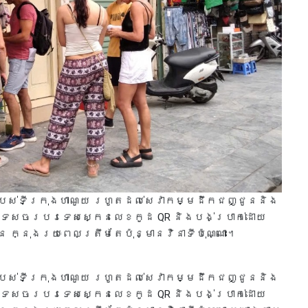
របស់ទីក្រុងហាណូយ រហូតដល់សេវាកម្មដឹកជញ្ជូននិង
ៀវទេសចរបរទេសស្កេនលេខកូដ QR និងបង់ប្រាក់ដោយ
ក្នុងរយៈពេលត្រឹមតែប៉ុន្មានវិនាទីប៉ុណ្ណោះ។
របស់ទីក្រុងហាណូយ រហូតដល់សេវាកម្មដឹកជញ្ជូននិង
ៀវទេសចរបរទេសស្កេនលេខកូដ QR និងបង់ប្រាក់ដោយ