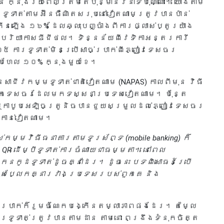
ក្នុងរយៈពេលត្រឹមតែប៉ុន្មានវិនាទីប៉ុណ្ណោះ។ យោងតាម
ទូទាត់តាមអ៊ីនធឺណិតសរុបនៅវៀតណាមត្រូវបានប៉ាន់
ើនឡើង ១៦% ដែលឆ្លុះបញ្ចាំងពីការផ្លាស់ប្តូរយ៉ាង
ទៅជាបរិយាកាសឌីជីថល។ ទិន្នន័យពីវេទិកាអន្តរការី
០២៥ ការទូទាត់មិនប្រើសាច់ប្រាក់ពីភ្ញៀវទេសចរ
រហែល ១០% ក្នុងមួយខែ។
សាជីវកម្មទូទាត់ជាតិវៀតណាម (NAPAS) កាលពីមុន វិធី
អ្នកទេសចរដែលមកទស្សនាប្រទេសវៀតណាម។ ប៉ុន្តែ
រ ឬកាបូបអេឡិចត្រូនិចបានជួយសម្រួលដល់ភ្ញៀវទេសចរ
កាន់វៀតណាម។
កម្មវិធីធនាគារតាមទូរស័ព្ទ (mobile banking) ក៏
QR ដើម្បីទូទាត់ការចំណាយជាធម្មតា។ នៅពេល
នកូដទូទាត់ដូចគ្នាដែរ។ ដូចនេះ បទពិសោធន៍ប្រើ
ខុសប្លែកគ្នារវាងប្រទេសរបស់ពួកគេ និង
ាច់ប្រាក់ក៏រួមចំណែកបង្កើនតម្លាភាពផងដែរ។ តម្លៃ
ការទូទាត់ត្រូវបានតាមដាន តាមនោះ ពង្រឹងទំនុកចិត្ត