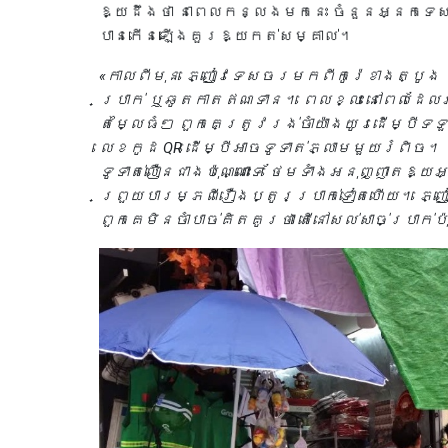
ឱ្យដឹងថា នាពេលកន្លងមកនេះ ចំនួនអ្នកទេ
បានកើនឡើងគួរឱ្យកត់សម្គាល់។
«កាលពីមុន ភ្ញៀវទេសចរមកពីកូរ៉េខាងត្បូង ច
ប្រាក់ ឬឆូតកាតឥណទាន។ ពេលខ្លះ នៅពេលដែ
តម្លៃធំៗ ពួកគេត្រូវរង់ចាំយ៉ាងយូរដើម្បីទទួ
លេខកូដ QR ដើម្បីអាចទូទាត់ភ្លាមមួយរំពិច។ ក
ទូទាត់លឿនជាងប៉ុណ្ណោះទេ ថែមទាំងអនុញ្ញាតឱ្
ព្រួយបារម្ភពីរឿងប្តូរប្រាក់ទៀតហើយ។ ភ្ញ
ពួកគេមិនចាំបាច់គិតគូរថា តើនៅសល់សាច់ប្រាក់