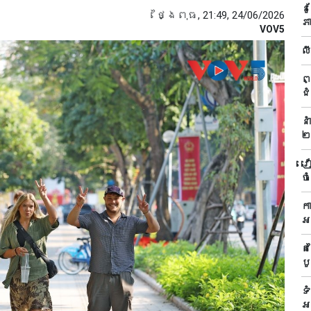
ន
ថ្ងៃពុធ, 21:49, 24/06/2026
ភ
VOV5
ល
ព
ជ
ន
២
វ
ច
ក
អ
ត
បូ
ទ
អ