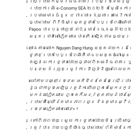
ប្រើប្រាស់កម្មវិធីធនាគាររបស់ប្រទេសខ្លួន 
របាយការណ៍ e-Conomy SEA ២០២៥ តម្លៃនៃការ
ប្រមាណមានចំនួន ៤ ពាន់លានដុល្លារអាមេរិក ក
ច្បាស់លាស់ ពីវិធីសាស្រ្តទូទាត់បែបប្រពៃណី
Payoo បានបង្ហាញថា នាប៉ុន្មានខែចុងឆ្នាំ ២
អន្តរជាតិនៅវៀតណាមបានកើនឡើងជាមធ្យមប្
យោងតាមលោក Nguyen Dang Hung អគ្គនាយករងនៃ
ទូទាត់ប្រាក់បែបប្រពៃណីគឺជាឧបសគ្គចំពោះ
ឥឡូវនេះ ការទូទាត់ដោយផ្ទាល់ពីគណនីធនាគា
បរទេស ជំរុញតម្រូវការទិញទំនិញនៅពេលមក
«នៅតាមបណ្តាប្រទេស អតិថិជនតែងតែប្រើប្រាស់
ដូចជាកាបូបអេឡិចត្រូនិក ហើយពួកគេស្កែនកូដ 
មកដល់វៀតណាម ពួកគេក៏អនុវត្តតាមជំហានស្កែ
ប្រាស់គឺស្ទើរតែមានភាពរលូន និងគ្មានអ្វី
ប្រទេសវៀតណាមនោះទេ»។
ក្រៅពីភាពងាយស្រួល ការទូទាត់ដោយមិនប្រើស
ត្រូវបានរាយបញ្ជីយ៉ាងច្បាស់លាស់ ព័ត៌មាននៃ