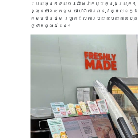
របស់អ្នកទេសចរលើសេវាកម្មក្នុងស្រុក។ 
ខ្លួនយ៉ាងសកម្ម ចាប់ពីការអនុវត្តលេខកូដ Q
កម្មបន្ថែម រហូតដល់ការបណ្តុះបណ្តាលបុគ្គ
ទូទាត់ឆ្លងដែន។