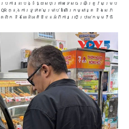
ប្រការនេះ បង្ខំឱ្យសហគ្រាសទេសចរណ៍ត្រូវសម្រប
R ក្នុងការទូទាត់សម្រាប់ដំណើរកម្សាន្ត និងសេវា
លិក និងណែនាំអតិថិជនអំពីការប្រើប្រាស់កម្មវិធី