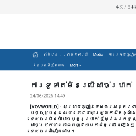
中文
/
日本
ព័ត៍មាន
ព្រឹត្តិការណ៍
Media
ការរកឃើញវៀ
វប្បធម៍វៀតណាម
More
▾
ការទូទាត់មិនប្រើសាច់ប្រា
24/06/2026 14:49
[VOVWORLD] - សម្រាប់ភ្ញៀវទេសចរអន្តរជា
បច្ចុប្បន្ននេះ មានភាពងាយស្រួលកាន់តែខ្លាំ
ទេសចរមិនចាំបាច់ប្តូរប្រាក់ ឬស្វែងរកទូ 
សាច់ប្រាក់មានភាពពេញនិយមកាន់តែច្រើនឡើង
ទេសចរណ៍វៀតណាម។