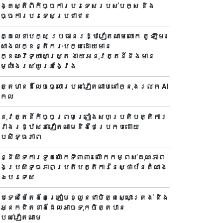
ង្គស្តីពីកិច្ច​ការបរទេសរបស់​បក្ស និង
ិច្ច​ការបរទេសប្រជាជន
គ្គលេខាបក្ស ប្រធានរដ្ឋវៀតណាមលោក តូ ឡឹម៖
សាងលក្ខន្តិករៈបក្សដោយមាន
ក្ខណៈវិទ្យាសាស្ត្រ ងាយអនុវត្តន៍និងមាន
ម្លាំងរស់យូរអង្វែង
ត្តមានដ៏លេចធ្លោរបស់វៀតណាមនៅក្នុងរលក AI
កល
នុវត្តន៍កិច្ចព្រមព្រៀងសហប្រតិបត្តិការ
វាងរដ្ឋសភាវៀតណាមនិងថៃប្រកបដោយ
្រសិទ្ធភាព
ន្និសីទការទូតលើកទី៣៣៖ លើក​កម្ពស់គុណភាព
ិងប្រសិទ្ធភាពប្រតិបត្តិការ​នៃស្ថាប័ន​​តំណាង
ៅឯ​បរទេស​
្រទេសថៃតែងតែត្រៀមខ្លួនជាមិត្តស្មោះត្រង់ និង
ាអ្នកជិតខាងដែលអាចទុកចិត្តបាន
បស់វៀតណាម