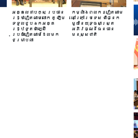
អគ្គលេខាបក្ស ប្រធាន
កម្លាំងពលករ​វៀតណាម
រដ្ឋវៀតណាមលោក តូ ឡឹម
នៅក្រៅប្រទេស ជាផ្នែក
ទទួលជួបឯកអគ្គ
មួយនៃយុទ្ធសាស្ត្រ
រដ្ឋទូតម៉ាឡេស៊ី
អភិវឌ្ឍន៍ធនធាន
ប្រចាំវៀតណាមដែលមក
មនុស្សជាតិ
ជម្រាបលា