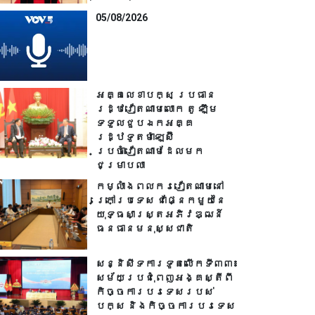
05/08/2026
អគ្គលេខាបក្ស ប្រធាន
រដ្ឋវៀតណាមលោក តូ ឡឹម
ទទួលជួបឯកអគ្គ
រដ្ឋទូតម៉ាឡេស៊ី
ប្រចាំវៀតណាមដែលមក
ជម្រាបលា
កម្លាំងពលករ​វៀតណាមនៅ
ក្រៅប្រទេស ជាផ្នែកមួយនៃ
យុទ្ធសាស្ត្រអភិវឌ្ឍន៍
ធនធានមនុស្សជាតិ
សន្និសីទការទូតលើកទី៣៣៖
សម័យប្រជុំពេញអង្គស្តីពី
កិច្ច​ការបរទេសរបស់​
បក្ស និងកិច្ច​ការបរទេស