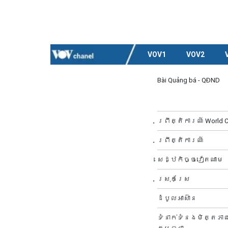
VOV1
VOV2
Bài Quảng bá - QĐND
ព្រឹត្តិការណ៍ Worl
ព្រឹត្តិការណ៍
សេដ្ឋកិច្ចវៀតណាម
ស្រុកស្រែ
ដំបូលអាស៊ាន
ទំនាក់ទំនងមិត្តភា