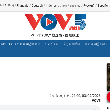
語
/
한국어
/
Français
/
Deutsch
/
Indonesia
/
ລາວ
/
ภาษาไทย
/
Русский
/
Español
តណាម
សេដ្ឋកិច្ចវៀតណាម
ស្រុកស្រែ
ដំបូលអាស៊ាន
មនុស្សវៀតណាម
ថ្ងៃសុក្រ, 21:00, 03/07/2026
VOV5
ស