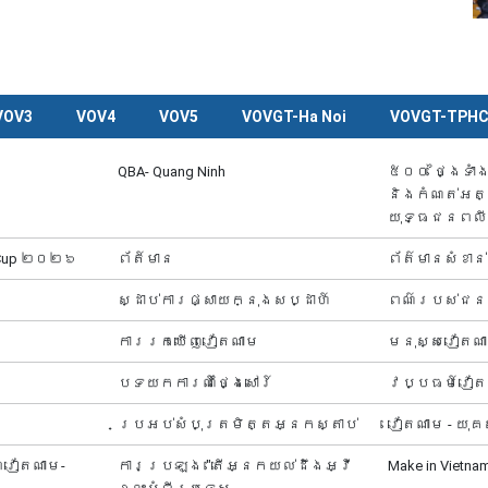
VOV3
VOV4
VOV5
VOVGT-Ha Noi
VOVGT-TPH
QBA- Quang Ninh
៥០០ ថ្ងៃទាំ
និងកំណត់អត
យុទ្ធជនពលី
d Cup ២០២៦
ព័ត៍មាន
ព័ត៌មានសំខាន់
ស្ដាប់ការផ្សាយក្នុងសប្ដាហ៍
ពណ៌របស់ជនជ
ការរកឃើញវៀតណាម
មនុស្សវៀតណ
បទយកការណ៍ថ្ងៃសៅរ៍
វប្បធម៍វៀត
ប្រអប់សំបុត្រមិត្តអ្នកស្តាប់
វៀតណាម - យុគ
ពវៀតណាម-
ការប្រឡង "តើអ្នក​យល់ដឹងអ្វី
Make in Vietna