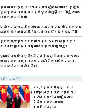
គ្គលេខាបក្ស ប្រធានរដ្ឋវៀតណាមលោក តូ ឡឹម
ទួលជួបឯកអគ្គរដ្ឋទូតម៉ាឡេស៊ីប្រចាំវៀតណាម
ែលមកជម្រាបលា
ម្លាំងពលករ​វៀតណាមនៅក្រៅប្រទេស ជាផ្នែកមួយ
ៃយុទ្ធសាស្ត្រអភិវឌ្ឍន៍ធនធានមនុស្សជាតិ
ដ្ឋិធាតុយុទ្ធជនពលីចំនួន ១៩៧ ឈុតត្រូវ
ានរកឃើញនិងប្រមូលនៅឧទ្យាន ឡេធីរៀង
ម្លោះនៅមជ្ឈិមបូព៌ា៖ អ៊ីរ៉ង់និងអូម៉ង់សម្រេចបាន
ឌ្ឍនភាពក្នុងការចរចាអំពីការបើកច្រក
មុទ្រហ័រមូសឡើងវិញ
ព័ត៌មានថ្មីៗ
អនុវត្តន៍កិច្ចព្រម
ព្រៀងសហប្រតិបត្តិការ
រវាងរដ្ឋសភាវៀតណាម
និងថៃប្រកបដោយ
ប្រសិទ្ធភាព