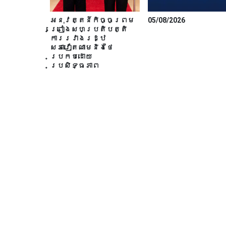
អនុវត្តន៍កិច្ចព្រម
05/08/2026
ព្រៀងសហប្រតិបត្តិ
ការរវាងរដ្ឋ
សភាវៀតណាមនិងថៃ
ប្រកបដោយ
ប្រសិទ្ធភាព