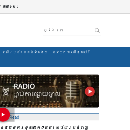
/
ភាសាខ្មែរ
ពណ៌របស់ជនជាតិទាំង៥៤
បទយកការណ៍ថ្ងៃសៅរ៍
Most Read
ន្និសីទការទូតលើកទី៣៣៖ សម័យប្រជុំពេញ