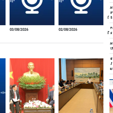
អ
ទ
ដ
ក
03/08/2026
02/08/2026
ន
អ
ប
ជ
វ
ស