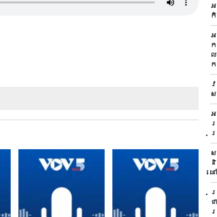
អ
ក
អ
ក
ល
ក
វ
ស
អ
រ
ប
ស
ន
ន
ប
ជ
រ