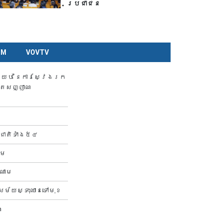
ប្រជាជន
CM
VOVTV
ងយប់ នៃការស្វែងរក
្តសញ្ញាណ
ាតិទាំង៥៤
ាម
ណាម
សម័យស្ទុះឈានទៅមុខ
m