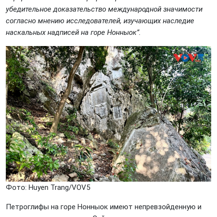
убедительное доказательство международной значимости
согласно мнению исследователей, изучающих наследие
наскальных надписей на горе Нонныок”.
Фото: Huyеn Trang/VOV5
Петроглифы на горе Нонныок имеют непревзойденную и