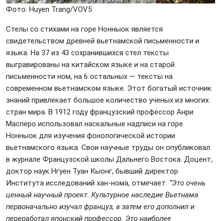
Фото: Huyеn Trang/VOV5
Стелы со стихами на горе Нонныок является
свидетельством древней вьетнамской письменности и
языка. На 37 из 43 сохранившихся стел тексты
выгравированы на китайском языке и на старой
письменности ном, на 6 остальных — тексты на
современном вьетнамском языке. Этот богатый источник
знаний привлекает большое количество ученых из многих
стран мира. В 1912 году французский профессор Анри
Масперо использовал наскальные надписи на горе
Нонныок для изучения фонологической истории
вьетнамского языка. Свои научные труды он опубликовал
в журнале Французской школы Дальнего Востока. Доцент,
доктор наук Нгуен Туан Кыонг, бывший директор
Института исследований хан-нома, отмечает:
“Это очень
ценный научный проект. Культурное наследие Вьетнама
первоначально изучал француз, а затем его дополнил и
переработал японский профессор. Это наиболее