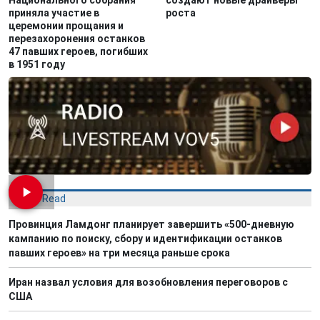
Национального собрания
создают новые драйверы
приняла участие в
роста
церемонии прощания и
перезахоронения останков
47 павших героев, погибших
в 1951 году
Most Read
Провинция Ламдонг планирует завершить «500-дневную
кампанию по поиску, сбору и идентификации останков
павших героев» на три месяца раньше срока
Иран назвал условия для возобновления переговоров с
США