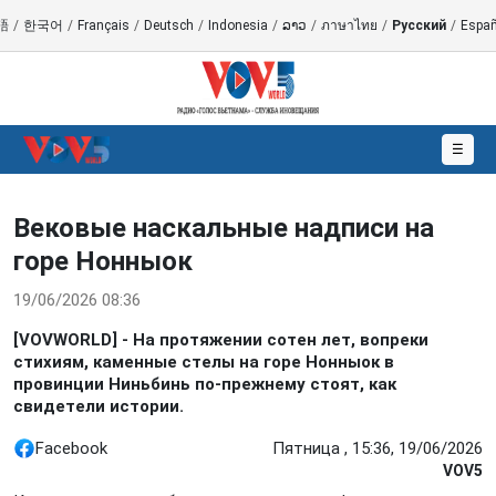
語
/
한국어
/
Français
/
Deutsch
/
Indonesia
/
ລາວ
/
ภาษาไทย
/
Русский
/
Españ
☰
Вековые наскальные надписи на
горе Нонныок
19/06/2026 08:36
[VOVWORLD] - На протяжении сотен лет, вопреки
стихиям, каменные стелы на горе Нонныок в
провинции Ниньбинь по-прежнему стоят, как
свидетели истории.
Facebook
Пятница , 15:36, 19/06/2026
VOV5