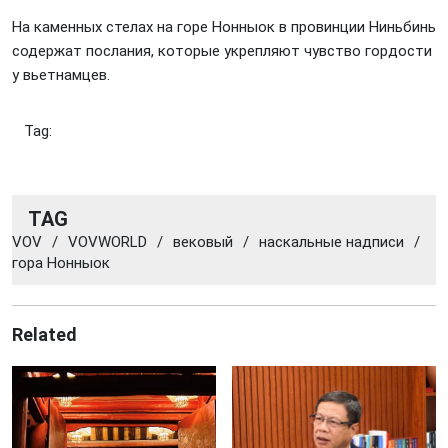
На каменных стелах на горе Нонныок в провинции Ниньбинь
содержат послания, которые укрепляют чувство гордости
у вьетнамцев.
Tag:
TAG
VOV
/
VOVWORLD
/
вековый
/
наскальные надписи
/
гора Нонныок
Related