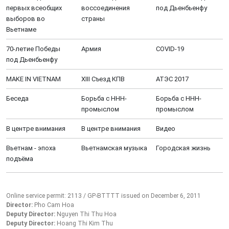
первых всеобщих
воссоединения
под Дьенбьенфу
выборов во
страны
Вьетнаме
70-летие Победы
Aрмия
COVID-19
под Дьенбьенфу
MAKE IN VIETNAM
XIII Cъезд КПВ
АТЭС 2017
Беседа
Борьба с ННН-
Борьба с ННН-
промыслом
промыслом
В центре внимания
В центре внимания
Видео
Вьетнам - эпоха
Вьетнамская музыка
Городская жизнь
подъёма
Online service permit: 2113 / GP-BTTTT issued on December 6, 2011
Director:
Pho Cam Hoa
Deputy Director:
Nguyen Thi Thu Hoa
Deputy Director:
Hoang Thi Kim Thu