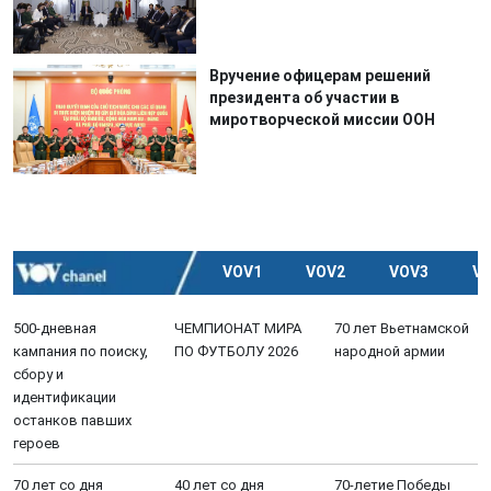
Вручение офицерам решений
президента об участии в
миротворческой миссии ООН
VOV1
VOV2
VOV3
V
500-дневная
ЧЕМПИОНАТ МИРА
70 лет Вьетнамской
кампания по поиску,
ПО ФУТБОЛУ 2026
народной армии
сбору и
идентификации
останков павших
героев
70 лет со дня
40 лет со дня
70-летие Победы