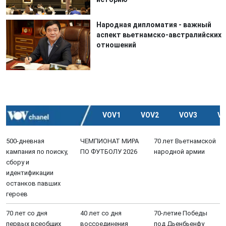
Народная дипломатия - важный
аспект вьетнамско-австралийских
отношений
VOV1
VOV2
VOV3
V
500-дневная
ЧЕМПИОНАТ МИРА
70 лет Вьетнамской
кампания по поиску,
ПО ФУТБОЛУ 2026
народной армии
сбору и
идентификации
останков павших
героев
70 лет со дня
40 лет со дня
70-летие Победы
первых всеобщих
воссоединения
под Дьенбьенфу