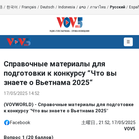
語
/
한국어
/
Français
/
Deutsch
/
Indonesia
/
ລາວ
/
ภาษาไทย
/
Русский
/
Españ
☰
Справочные материалы для
подготовки к конкурсу “Что вы
знаете о Вьетнама 2025“
17/05/2025 14:52
(VOVWORLD) - Справочные материалы для подготовке
к конкурсу "Что вы знаете о Вьетнама 2025"
Facebook
土曜日 , 21:52, 17/05/2025
VOV5
Вопрос 1 (20 баллов)