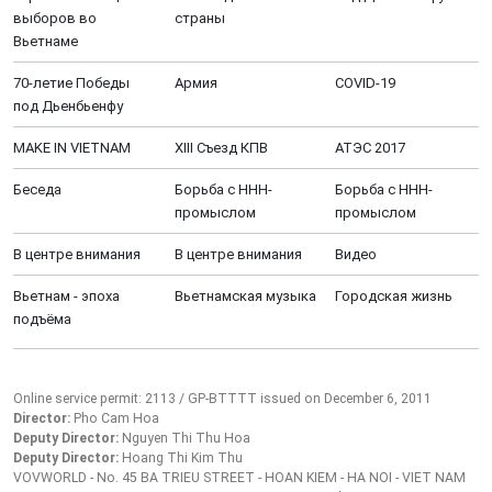
выборов во
страны
Вьетнаме
70-летие Победы
Aрмия
COVID-19
под Дьенбьенфу
MAKE IN VIETNAM
XIII Cъезд КПВ
АТЭС 2017
Беседа
Борьба с ННН-
Борьба с ННН-
промыслом
промыслом
В центре внимания
В центре внимания
Видео
Вьетнам - эпоха
Вьетнамская музыка
Городская жизнь
подъёма
Online service permit: 2113 / GP-BTTTT issued on December 6, 2011
Director:
Pho Cam Hoa
Deputy Director:
Nguyen Thi Thu Hoa
Deputy Director:
Hoang Thi Kim Thu
VOVWORLD - No. 45 BA TRIEU STREET - HOAN KIEM - HA NOI - VIET NAM