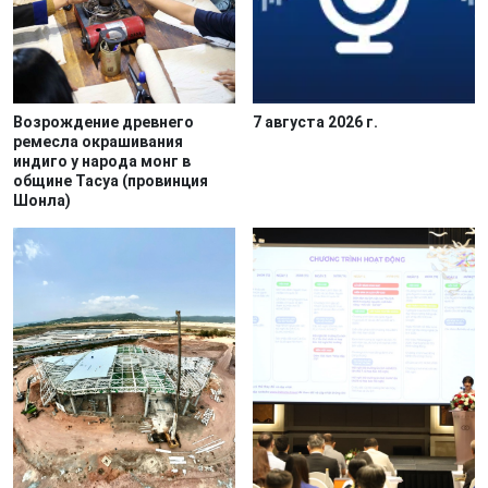
Возрождение древнего
7 августа 2026 г.
ремесла окрашивания
индиго у народа монг в
общине Тасуа (провинция
Шонла)