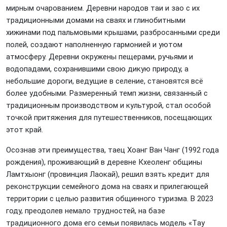
мирным очарованием. Деревни народов таи и зао с их
традиционными домами на сваях и глинобитными
хижинами под пальмовыми крышами, разбросанными среди
полей, создают наполненную гармонией и уютом
атмосферу. Деревни окружены пещерами, ручьями и
водопадами, сохранившими свою дикую природу, а
небольшие дороги, ведущие в селение, становятся всё
более удобными. Размеренный темп жизни, связанный с
традиционным производством и культурой, стал особой
точкой притяжения для путешественников, посещающих
этот край.
Осознав эти преимущества, таец Хоанг Ван Чанг (1992 года
рождения), проживающий в деревне Кхеоленг общины
Ламтхыонг (провинция Лаокай), решил взять кредит для
реконструкции семейного дома на сваях и прилегающей
территории с целью развития общинного туризма. В 2023
году, преодолев немало трудностей, на базе
традиционного дома его семьи появилась модель «Tаy