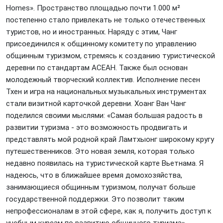
Homes». Пространство площадью почти 1.000 м²
постепенно стало привлекать не только отечественных
туристов, но и иностранных. Наряду с этим, Чанг
присоединился к общинному комитету по управлению
общинным туризмом, стремясь к созданию туристической
деревни по стандартам АСЕАН. Также был основан
молодежный творческий коллектив. Исполнение песен
Тхен и игра на национальных музыкальных инструментах
стали визитной карточкой деревни. Хоанг Ван Чанг
поделился своими мыслями: «Самая большая радость в
развитии туризма - это возможность продвигать и
представлять мой родной край Ламтхыонг широкому кругу
путешественников. Это новая земля, которая только
недавно появилась на туристической карте Вьетнама. Я
надеюсь, что в ближайшее время домохозяйства,
занимающиеся общинным туризмом, получат больше
государственной поддержки. Это позволит таким
непрофессионалам в этой сфере, как я, получить доступ к
учебным курсам по развитию общинного туризма».