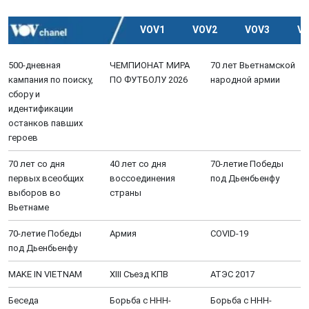
VOV1
VOV2
VOV3
V
500-дневная
ЧЕМПИОНАТ МИРА
70 лет Вьетнамской
кампания по поиску,
ПО ФУТБОЛУ 2026
народной армии
сбору и
идентификации
останков павших
героев
70 лет со дня
40 лет со дня
70-летие Победы
первых всеобщих
воссоединения
под Дьенбьенфу
выборов во
страны
Вьетнаме
70-летие Победы
Aрмия
COVID-19
под Дьенбьенфу
MAKE IN VIETNAM
XIII Cъезд КПВ
АТЭС 2017
Беседа
Борьба с ННН-
Борьба с ННН-