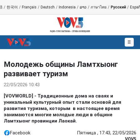
語
/
한국어
/
Français
/
Deutsch
/
Indonesia
/
ລາວ
/
ภาษาไทย
/
Русский
/
Españ
☰
Молодежь общины Ламтхыонг
развивает туризм
22/05/2026 10:43
[VOVWORLD] - Традиционные дома на сваях и
уникальный культурный опыт стали основой для
развития туризма, которым в настоящее время
занимаются многие молодые люди в общине
Ламтхыонг провинции Лаокай.
Facebook
Пятница , 17:43, 22/05/2026
VOV5