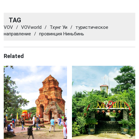
TAG
VOV
/
VOVworld
/
Тхунг Уи
/
туристическое
направление
/
провинция Ниньбинь
Related