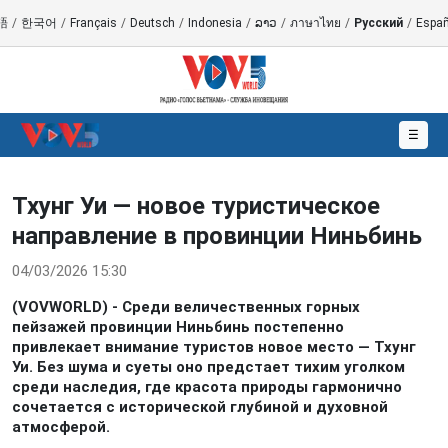
語
/
한국어
/
Français
/
Deutsch
/
Indonesia
/
ລາວ
/
ภาษาไทย
/
Русский
/
Españ
☰
Тхунг Уи — новое туристическое
направление в провинции Ниньбинь
04/03/2026 15:30
(VOVWORLD) - Среди величественных горных
пейзажей провинции Ниньбинь постепенно
привлекает внимание туристов новое место — Тхунг
Уи. Без шума и суеты оно предстает тихим уголком
среди наследия, где красота природы гармонично
сочетается с исторической глубиной и духовной
атмосферой.