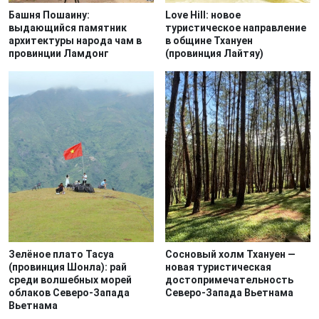
Башня Пошаину:
Love Hill: новое
выдающийся памятник
туристическое направление
архитектуры народа чам в
в общине Тхануен
провинции Ламдонг
(провинция Лайтяу)
Зелёное плато Тасуа
Сосновый холм Тхануен —
(провинция Шонла): рай
новая туристическая
среди волшебных морей
достопримечательность
облаков Северо-Запада
Северо-Запада Вьетнама
Вьетнама