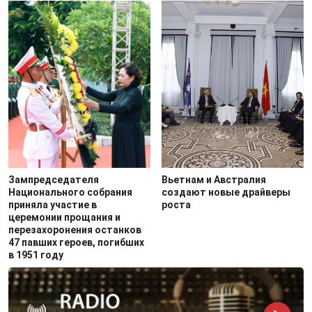
Зампредседателя
Вьетнам и Австралия
Национального собрания
создают новые драйверы
приняла участие в
роста
церемонии прощания и
перезахоронения останков
47 павших героев, погибших
в 1951 году