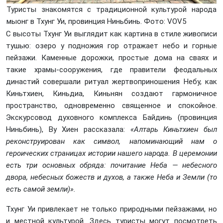
Туристы знакомятся с традиционной культурой народа
мыонг в Тхунг Уи, провинция Ниньбинь. Фото: VOV5
С высоты Тхунг Уи выглядит как картина в стиле живописи
тушью: озеро у подножия гор отражает небо и горные
пейзажи. Каменные дорожки, простые дома на сваях и
такие храмы-сооружения, где правители феодальных
династий совершали ритуал жертвоприношения Небу, как
Киньтхиен, Киньдиа, Киньнян создают гармоничное
пространство, одновременно священное и спокойное.
Экскурсовод духовного комплекса Байдинь (провинция
Ниньбинь), Ву Хиен рассказала:
«Алтарь Киньтхиен был
реконструирован как символ, напоминающий нам о
героических страницах истории нашего народа. В церемонии
есть три основных обряда: почитание Неба — небесного
двора, небесных божеств и духов, а также Неба и Земли (то
есть самой земли)».
Тхунг Уи привлекает не только природными пейзажами, но
и местной культурой. Здесь туристы могут посмотреть