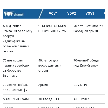
VOV1
VOV2
VOV3
V
500-дневная
ЧЕМПИОНАТ МИРА
70 лет Вьетнамской
кампания по поиску,
ПО ФУТБОЛУ 2026
народной армии
сбору и
идентификации
останков павших
героев
70 лет со дня
40 лет со дня
70-летие Победы
первых всеобщих
воссоединения
под Дьенбьенфу
выборов во
страны
Вьетнаме
70-летие Победы
Aрмия
COVID-19
под Дьенбьенфу
MAKE IN VIETNAM
XIII Cъезд КПВ
АТЭС 2017