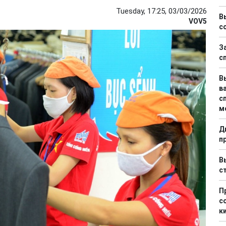
Tuesday, 17:25, 03/03/2026
В
VOV5
с
З
с
В
в
с
м
Д
п
В
с
П
с
к