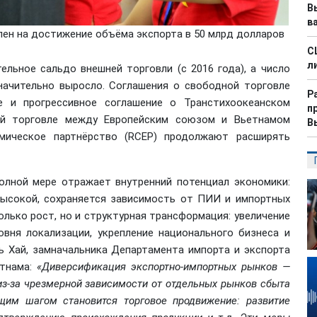
В
в
лен на достижение объёма экспорта в 50 млрд долларов
С
л
льное сальдо внешней торговли (с 2016 года), а число
ачительно выросло. Соглашения о свободной торговле
Р
е и прогрессивное соглашение о Транстихоокеанском
п
ной торговле между Европейским союзом и Вьетнамом
В
омическое партнёрство (RCEP) продолжают расширять
олной мере отражает внутренний потенциал экономики:
высокой, сохраняется зависимость от ПИИ и импортных
лько рост, но и структурная трансформация: увеличение
вня локализации, укрепление национального бизнеса и
ь Хай, замначальника Департамента импорта и экспорта
етнама:
«Диверсификация экспортно-импортных рынков —
из-за чрезмерной зависимости от отдельных рынков сбыта
щим шагом становится торговое продвижение: развитие