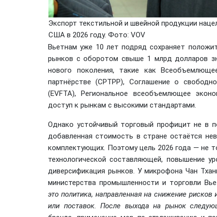
Экспорт текстильной и швейной продукции наце
США в 2026 году. Фото: VOV
Вьетнам уже 10 лет подряд сохраняет положите
рынков с оборотом свыше 1 млрд долларов зн
нового поколения, такие как Всеобъемлюще
партнёрстве (CPTPP), Соглашение о свобод
(EVFTA), Региональное всеобъемлющее экон
доступ к рынкам с высокими стандартами.
Однако устойчивый торговый профицит не в п
добавленная стоимость в стране остаётся не
комплектующих. Поэтому цель 2026 года — не то
технологической составляющей, повышение уро
диверсификация рынков. У микрофона Чан Тхан
министерства промышленности и торговли Вь
это политика, направленная на снижение рисков 
или поставок. После выхода на рынок следую