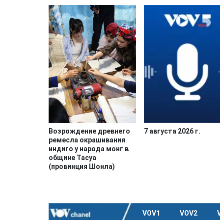
Возрождение древнего
7 августа 2026 г.
ремесла окрашивания
индиго у народа монг в
общине Тасуа
(провинция Шонла)
VOV1
VOV2