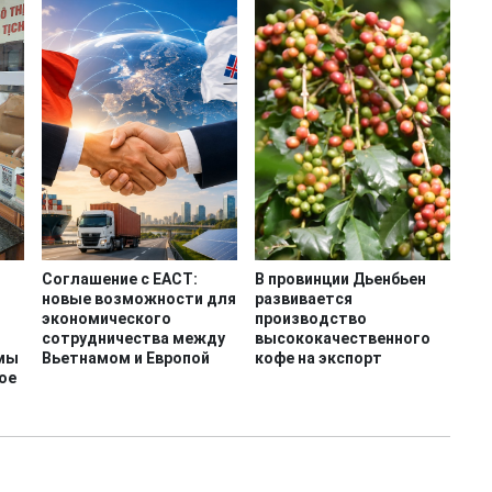
Соглашение с ЕАСТ:
В провинции Дьенбьен
новые возможности для
развивается
экономического
производство
сотрудничества между
высококачественного
емы
Вьетнамом и Европой
кофе на экспорт
ое