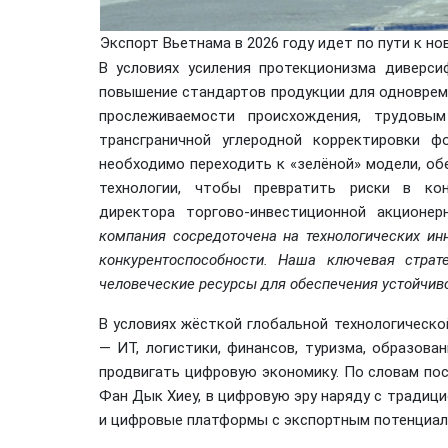
Экспорт Вьетнама в 2026 году идет по пути к н
В условиях усиления протекционизма диверси
повышение стандартов продукции для одноврем
прослеживаемости происхождения, трудовы
трансграничной углеродной корректировки ф
необходимо переходить к «зелёной» модели, об
технологии, чтобы превратить риски в кон
директора торгово-инвестиционной акционе
компания сосредоточена на технологических ин
конкурентоспособности. Наша ключевая страт
человеческие ресурсы для обеспечения устойчиво
В условиях жёсткой глобальной технологическо
— ИТ, логистики, финансов, туризма, образов
продвигать цифровую экономику. По словам по
Фан Дык Хиеу, в цифровую эру наряду с тради
и цифровые платформы с экспортным потенциал