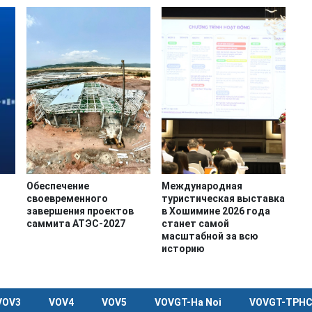
Обеспечение
Международная
своевременного
туристическая выставка
завершения проектов
в Хошимине 2026 года
саммита АТЭС-2027
станет самой
масштабной за всю
историю
VOV3
VOV4
VOV5
VOVGT-Ha Noi
VOVGT-TPH