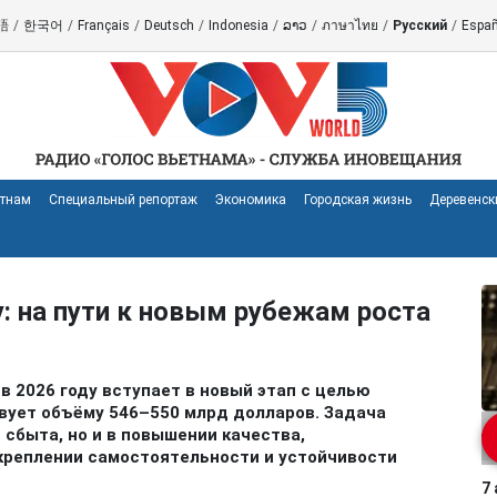
語
/
한국어
/
Français
/
Deutsch
/
Indonesia
/
ລາວ
/
ภาษาไทย
/
Русский
/
Españ
етнам
Специальный репортаж
Экономика
Городская жизнь
Деревенск
у: на пути к новым рубежам роста
в 2026 году вступает в новый этап с целью
вует объёму 546–550 млрд долларов. Задача
 сбыта, но и в повышении качества,
укреплении самостоятельности и устойчивости
7 