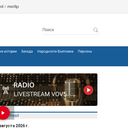
ol
/
ភាសាខ្មែរ
ие истории
Беседа
Народности Вьетнама
Персоны
Most Read
августа 2026 г.