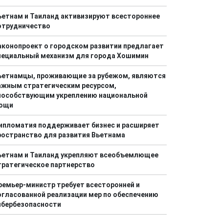
ьетнам и Таиланд активизируют всестороннее
отрудничество
аконопроект о городском развитии предлагает
пециальный механизм для города Хошимин
ьетнамцы, проживающие за рубежом, являются
ажным стратегическим ресурсом,
пособствующим укреплению национальной
ощи
ипломатия поддерживает бизнес и расширяет
ространство для развития Вьетнама
ьетнам и Таиланд укрепляют всеобъемлющее
тратегическое партнерство
ремьер-министр требует всесторонней и
огласованной реализации мер по обеспечению
ибербезопасности