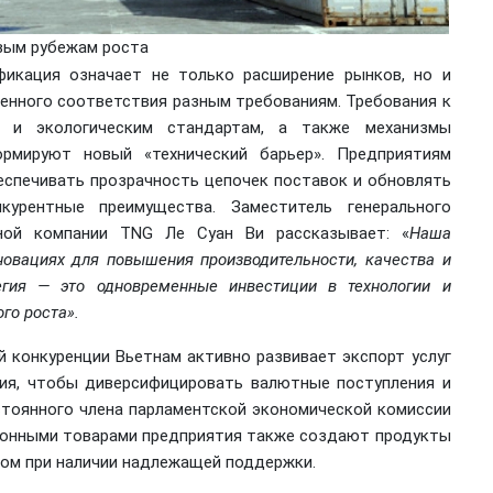
овым рубежам роста
фикация означает не только расширение рынков, но и
енного соответствия разным требованиям. Требования к
м и экологическим стандартам, а также механизмы
ормируют новый «технический барьер». Предприятиям
еспечивать прозрачность цепочек поставок и обновлять
курентные преимущества. Заместитель генерального
рной компании TNG Ле Суан Ви рассказывает: «
Наша
новациях для повышения производительности, качества и
егия — это одновременные инвестиции в технологии и
го роста».
й конкуренции Вьетнам активно развивает экспорт услуг
ания, чтобы диверсифицировать валютные поступления и
стоянного члена парламентской экономической комиссии
ционными товарами предприятия также создают продукты
ом при наличии надлежащей поддержки.