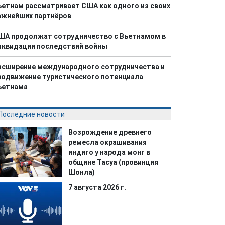
ьетнам рассматривает США как одного из своих
ажнейших партнёров
ША продолжат сотрудничество с Вьетнамом в
иквидации последствий войны
асширение международного сотрудничества и
родвижение туристического потенциала
ьетнама
Последние новости
Возрождение древнего
ремесла окрашивания
индиго у народа монг в
общине Тасуа (провинция
Шонла)
7 августа 2026 г.