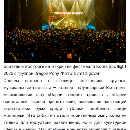
Зрители в восторге на открытии фестиваля Korea Spotlight
2025 с группой Dragon Pony. Фото: bvhttdl.gov.vn
Совсем недавно в столице состоялись крупные
музыкальные проекты — концерт «Лучезарный Вьетнам»,
мызыкальный шоу «Парни говорят привет» , «Парни
преодолели тысячи препятствий», вызвавшие настоящий
«концертный бум» среди публики, особенно среди
молодёжи. Эти события стали позитивным импульсом не
только для индустрии развлечений, но и для культурной
сферы в целом. Масштабные концерты укрепляют имидж