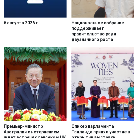
6 августа 2026 г.
Национальное собрание
поддерживает
правительство ради
двузначного роста
Премьер-министр
Спикер парламента
Австралии с нетерпением
Таиланда принял участие в
ждет встречу с генсеком ЦК
открытии выставки,