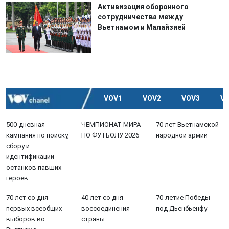
Активизация оборонного
сотрудничества между
Вьетнамом и Малайзией
VOV1
VOV2
VOV3
V
500-дневная
ЧЕМПИОНАТ МИРА
70 лет Вьетнамской
кампания по поиску,
ПО ФУТБОЛУ 2026
народной армии
сбору и
идентификации
останков павших
героев
70 лет со дня
40 лет со дня
70-летие Победы
первых всеобщих
воссоединения
под Дьенбьенфу
выборов во
страны