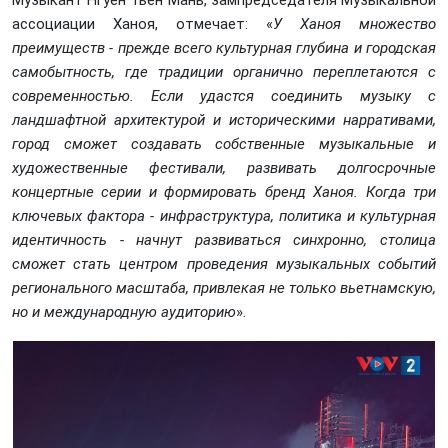
Музыкант Нгуен Тьен Мань, зампредседателя Музыкальной
ассоциации Ханоя, отмечает: «
У Ханоя множество
преимуществ
-
прежде всего культурная глубина и городская
самобытность, где традиции органично переплетаются с
современностью. Если удастся соединить музыку с
ландшафтной архитектурой и историческими нарративами,
город сможет создавать собственные музыкальные и
художественные фестивали, развивать долгосрочные
концертные серии и формировать бренд Ханоя. Когда три
ключевых фактора
-
инфраструктура, политика и культурная
идентичность
-
начнут развиваться синхронно, столица
сможет стать центром проведения музыкальных событий
регионального масштаба, привлекая не только вьетнамскую,
но и международную аудиторию
».