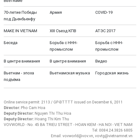
Вьетнаме
70-летие Победы
Aрмия
COVID-19
под Дьенбьенфу
MAKE IN VIETNAM
XIII Cъезд КПВ
АТЭС 2017
Беседа
Борьба с ННН-
Борьба с ННН-
промыслом
промыслом
В центре внимания
В центре внимания
Видео
Вьетнам - эпоха
Вьетнамская музыка
Городская жизнь
подъёма
Online service permit: 2113 / GP-BTTTT issued on December 6, 2011
Director:
Pho Cam Hoa
Deputy Director:
Nguyen Thi Thu Hoa
Deputy Director:
Hoang Thi Kim Thu
VOVWORLD - No. 45 BA TRIEU STREET - HOAN KIEM - HA NOI - VIET NAM
Tel: 0084.24.3826 6805
Email: vovworld@vov.vn, vovtg@vietnamnet.vn