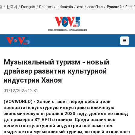
語
/
한국어
/
Français
/
Deutsch
/
Indonesia
/
ລາວ
/
ภาษาไทย
/
Русский
/
Españ
☰
Музыкальный туризм - новый
драйвер развития культурной
индустрии Ханоя
01/12/2025 12:31
(VOVWORLD) - Ханой ставит перед собой цель
превратить культурную индустрию в ключевую
экономическую отрасль к 2030 году, доведя её вклад
до примерно 8% ВРП столицы. Среди различных
сегментов культурной индустрии всё заметнее
выделяется музыкальный туризм, который открывает