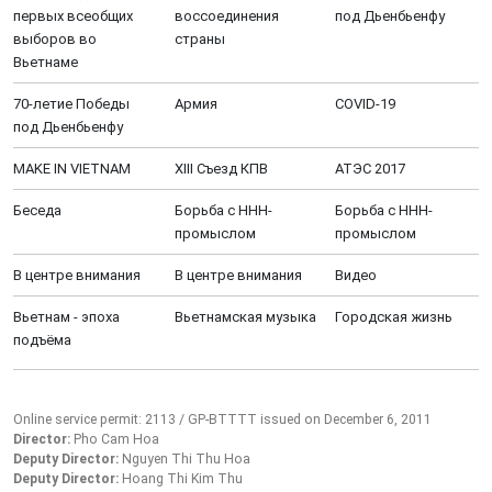
первых всеобщих
воссоединения
под Дьенбьенфу
выборов во
страны
Вьетнаме
70-летие Победы
Aрмия
COVID-19
под Дьенбьенфу
MAKE IN VIETNAM
XIII Cъезд КПВ
АТЭС 2017
Беседа
Борьба с ННН-
Борьба с ННН-
промыслом
промыслом
В центре внимания
В центре внимания
Видео
Вьетнам - эпоха
Вьетнамская музыка
Городская жизнь
подъёма
Online service permit: 2113 / GP-BTTTT issued on December 6, 2011
Director:
Pho Cam Hoa
Deputy Director:
Nguyen Thi Thu Hoa
Deputy Director:
Hoang Thi Kim Thu