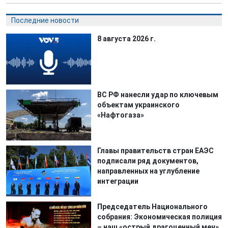
Последние новости
8 августа 2026 г.
ВС РФ нанесли удар по ключевым
объектам украинского
«Нафтогаза»
Главы правительств стран ЕАЭС
подписали ряд документов,
направленных на углубление
интеграции
Председатель Национального
собрания: Экономическая полиция
– наш «острый драгоценный меч»