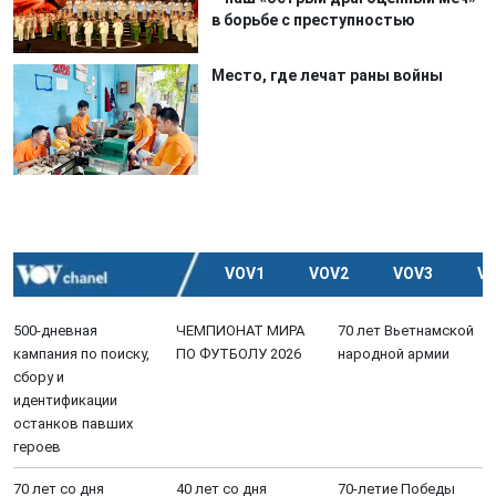
в борьбе с преступностью
Место, где лечат раны войны
VOV1
VOV2
VOV3
V
500-дневная
ЧЕМПИОНАТ МИРА
70 лет Вьетнамской
кампания по поиску,
ПО ФУТБОЛУ 2026
народной армии
сбору и
идентификации
останков павших
героев
70 лет со дня
40 лет со дня
70-летие Победы