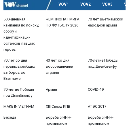
VOV1
VOV2
VOV3
V
500-дневная
ЧЕМПИОНАТ МИРА
70 лет Вьетнамской
кампания по поиску,
ПО ФУТБОЛУ 2026
народной армии
сбору и
идентификации
останков павших
героев
70 лет со дня
40 лет со дня
70-летие Победы
первых всеобщих
воссоединения
под Дьенбьенфу
выборов во
страны
Вьетнаме
70-летие Победы
Aрмия
COVID-19
под Дьенбьенфу
MAKE IN VIETNAM
XIII Cъезд КПВ
АТЭС 2017
Беседа
Борьба с ННН-
Борьба с ННН-
промыслом
промыслом