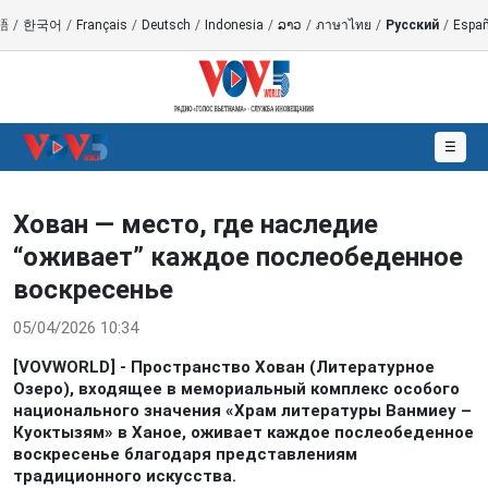
語
/
한국어
/
Français
/
Deutsch
/
Indonesia
/
ລາວ
/
ภาษาไทย
/
Русский
/
Españ
☰
Хован — место, где наследие
“оживает” каждое послеобеденное
воскресенье
05/04/2026 10:34
[VOVWORLD] - Пространство Хован (Литературное
Озеро), входящее в мемориальный комплекс особого
национального значения «Храм литературы Ванмиеу –
Куоктызям» в Ханое, оживает каждое послеобеденное
воскресенье благодаря представлениям
традиционного искусства.