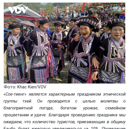
Фото: Khаc Kiеn/VOV
«
Сое-тиенг» является характерным праздником этнической
группы тхай. Он проводится с целью молитвы о
благоприятной погоде, богатом урожае, семейном
процветании и удаче. Благодаря проведению праздника мы
ожидаем, что количество туристов, приезжающих в общину
Банбо, будет ежегодно увеличиваться на 10%. Проведение