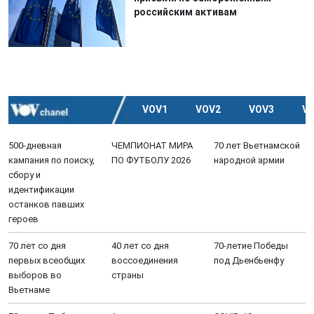
российским активам
VOV1
VOV2
VOV3
V
500-дневная
ЧЕМПИОНАТ МИРА
70 лет Вьетнамской
кампания по поиску,
ПО ФУТБОЛУ 2026
народной армии
сбору и
идентификации
останков павших
героев
70 лет со дня
40 лет со дня
70-летие Победы
первых всеобщих
воссоединения
под Дьенбьенфу
выборов во
страны
Вьетнаме