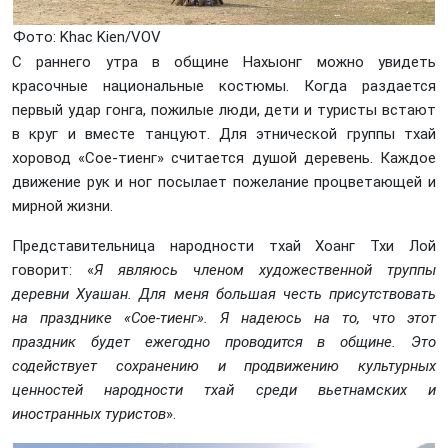
Фото: Khаc Kiеn/VOV
С раннего утра в общине Нахыонг можно увидеть
красочные национальные костюмы. Когда раздается
первый удар гонга, пожилые люди, дети и туристы встают
в круг и вместе танцуют. Для этнической группы тхай
хоровод «Сое-тиенг» считается душой деревень. Каждое
движение рук и ног посылает пожелание процветающей и
мирной жизни.
Представительница народности тхай Хоанг Тхи Лой
говорит: «
Я являюсь членом художественной труппы
деревни Хуашан. Для меня большая честь присутствовать
на празднике «Сое-тиенг». Я надеюсь на то, что этот
праздник
будет
ежегодно проводится в общине. Это
содействует сохранению и продвижению культурных
ценностей народности тхай среди
вьетнамских
и
ино
с
транных туристов
».