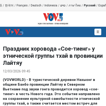
語
/
한국어
/
Français
/
Deutsch
/
Indonesia
/
ລາວ
/
ภาษาไทย
/
Русский
/
Españ
☰
Праздник хоровода «Cое-тиенг» у
этнической группы тхай в провинции
Лайтяу
12/03/2026 09:45
(VOVWORLD) - В туристической деревни Нахыонг в
общине Банбо провинции Лайтяу в Северном
Вьетнаме под звуки гонга проводится хоровод «сое-
тиенг» в честь Нового года. Это событие направлено
на сохранение культурной самобытности этнической
группы тхай, а также считается местом встреч для