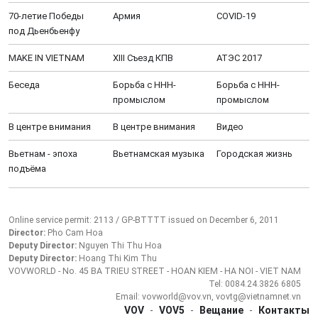
70-летие Победы
Aрмия
COVID-19
под Дьенбьенфу
MAKE IN VIETNAM
XIII Cъезд КПВ
АТЭС 2017
Беседа
Борьба с ННН-
Борьба с ННН-
промыслом
промыслом
В центре внимания
В центре внимания
Видео
Вьетнам - эпоха
Вьетнамская музыка
Городская жизнь
подъёма
Online service permit: 2113 / GP-BTTTT issued on December 6, 2011
Director:
Pho Cam Hoa
Deputy Director:
Nguyen Thi Thu Hoa
Deputy Director:
Hoang Thi Kim Thu
VOVWORLD - No. 45 BA TRIEU STREET - HOAN KIEM - HA NOI - VIET NAM
Tel: 0084.24.3826 6805
Email: vovworld@vov.vn, vovtg@vietnamnet.vn
VOV
-
VOV5
-
Вещание
-
Контакты