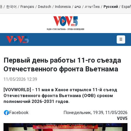
語
/
한국어
/
Français
/
Deutsch
/
Indonesia
/
ລາວ
/
ภาษาไทย
/
Русский
/
Españ
☰
Первый день работы 11-го съезда
Отечественного фронта Вьетнама
11/05/2026 12:39
[VOVWORLD] - 11 мая в Ханое открылся 11-й съезд
Отечественного фронта Вьетнама (ОФВ) сроком
полномочий 2026-2031 годов.
Facebook
Понедельник, 19:39, 11/05/2026
VOV5