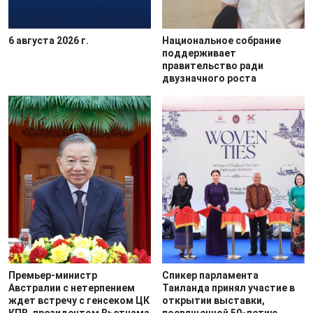
6 августа 2026 г.
Национальное собрание
поддерживает
правительство ради
двузначного роста
Премьер-министр
Спикер парламента
Австралии с нетерпением
Таиланда принял участие в
ждет встречу с генсеком ЦК
открытии выставки,
КПВ, президентом Вьетнама
посвященной 50-летию