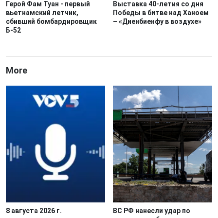
Герой Фам Туан - первый
Выставка 40-летия со дня
вьетнамский летчик,
Победы в битве над Ханоем
сбивший бомбардировщик
– «Диенбиенфу в воздухе»
Б-52
More
8 августа 2026 г.
ВС РФ нанесли удар по