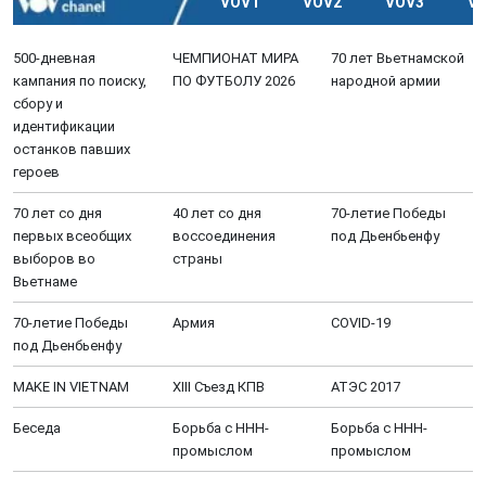
VOV1
VOV2
VOV3
V
500-дневная
ЧЕМПИОНАТ МИРА
70 лет Вьетнамской
кампания по поиску,
ПО ФУТБОЛУ 2026
народной армии
сбору и
идентификации
останков павших
героев
70 лет со дня
40 лет со дня
70-летие Победы
первых всеобщих
воссоединения
под Дьенбьенфу
выборов во
страны
Вьетнаме
70-летие Победы
Aрмия
COVID-19
под Дьенбьенфу
MAKE IN VIETNAM
XIII Cъезд КПВ
АТЭС 2017
Беседа
Борьба с ННН-
Борьба с ННН-
промыслом
промыслом