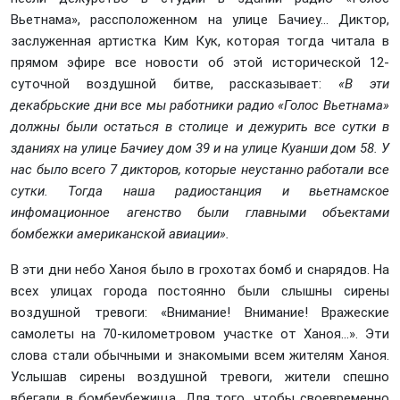
Вьетнама», рассположенном на улице Бачиеу... Диктор,
заслуженная артистка Ким Кук, которая тогда читала в
прямом эфире все новости об этой исторической 12-
суточной воздушной битве, рассказывает:
«В эти
декабрьские дни все мы работники радио «Голос Вьетнама»
должны были остаться в столице и дежурить все сутки в
зданиях на улице Бачиеу дом 39 и на улице Куанши дом 58. У
нас было всего 7 дикторов, которые неустанно работали все
сутки. Тогда наша радиостанция и вьетнамское
инфомационное агенство были главными объектами
бомбежки американской авиации».
В эти дни небо Ханоя было в грохотах бомб и снарядов. На
всех улицах города постоянно были слышны сирены
воздушной тревоги: «Внимание! Внимание! Вражеские
самолеты на 70-километровом участке от Ханоя...». Эти
слова стали обычными и знакомыми всем жителям Ханоя.
Услышав сирены воздушной тревоги, жители спешно
вбегали в бомбеубежища. Для того, чтобы своевременно