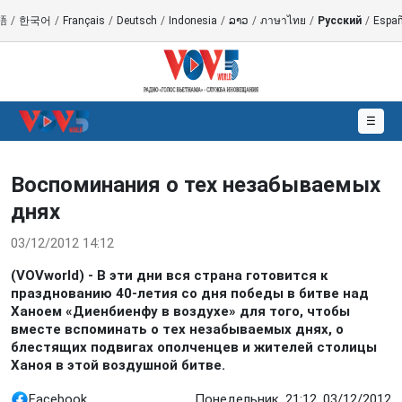
語
/
한국어
/
Français
/
Deutsch
/
Indonesia
/
ລາວ
/
ภาษาไทย
/
Русский
/
Españ
☰
Воспоминания о тех незабываемых
днях
03/12/2012 14:12
(VOVworld) - В эти дни вся страна готовится к
празднованию 40-летия со дня победы в битве над
Ханоем «Диенбиенфу в воздухе» для того, чтобы
вместе вспоминать о тех незабываемых днях, о
блестящих подвигах ополченцев и жителей столицы
Ханоя в этой воздушной битве.
Facebook
Понедельник, 21:12, 03/12/2012