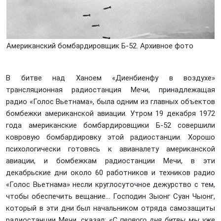
Американский бомбардировщик Б-52. Архивное фото
В битве над Ханоем «Диенбиенфу в воздухе»
трансляционная радиостанция Мечи, принадлежащая
радио «Голос Вьетнама», была одним из главных объектов
бомбежки американской авиации. Утром 19 декабря 1972
года американские бомбардировщики Б-52 совершили
ковровую бомбардировку этой радиостанции. Хорошо
психологически готовясь к авианалету американской
авиации, и бомбежкам радиостанции Мечи, в эти
декабрьские дни около 60 работников и техников радио
«Голос Вьетнама» несли круглосуточное дежурство с тем,
чтобы обеспечить вещание... Господин Зыонг Суан Чыонг,
который в эти дни был начальником отряда самозащиты
радиостанции Мечи, сказал:
«С первого дня битвы мы уже