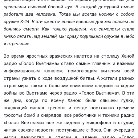
проявляли высокий боевой дух. В каждой дежурной смене
работали два человека. Тогда мы всегда носили с собою
оружие К-44. В эти ожесточенные военные дни мы совсем не
боялись смерти. Как только увидели, что самолеты стали
низко летать над землей, мы сразу поднимали оружие в небо
и стреляли».
Во время яростных вражеских налетов на столицу Ханой
радио «Голос Вьетнама» стало самым главным и важным
информационым каналом, помогающим жителям всей
страны узнать о ходе воздушной битвы. А жители разных
стран мира также с большим вниманием следили за ходом
войны во Вьетнаме через радио «Голос Вьетнама». В эти
же дни, когда по всему Ханою были слышны гудки,
подающий сигнал тревоги, и везде постоянно гремели
грохоты бомб и снарядов, все работники и техники радио
«Голос Вьетнама» все же сидели у микрофона в студии,
читая свежие новости, поступившие с боев. Они очередно
несли дежурство в студии в здании радио «Голос