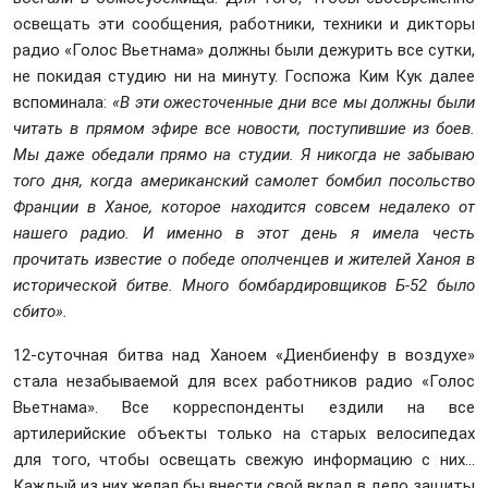
освещать эти сообщения, работники, техники и дикторы
радио «Голос Вьетнама» должны были дежурить все сутки,
не покидая студию ни на минуту. Госпожа Ким Кук далее
вспоминала:
«В эти ожесточенные дни все мы должны были
читать в прямом эфире все новости, поступившие из боев.
Мы даже обедали прямо на студии. Я никогда не забываю
того дня, когда американский самолет бомбил посольство
Франции в Ханое, которое находится совсем недалеко от
нашего радио. И именно в этот день я имела честь
прочитать известие о победе ополченцев и жителей Ханоя в
исторической битве. Много бомбардировщиков Б-52 было
сбито».
12-суточная битва над Ханоем «Диенбиенфу в воздухе»
стала незабываемой для всех работников радио «Голос
Вьетнама». Все корреспонденты ездили на все
артилерийские объекты только на старых велосипедах
для того, чтобы освещать свежую информацию с них...
Каждый из них желал бы внести свой вклад в дело защиты