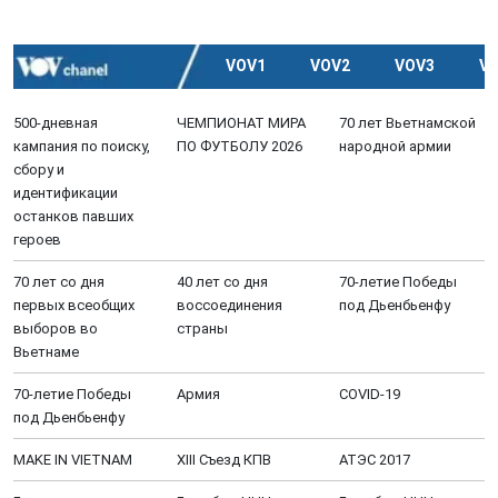
VOV1
VOV2
VOV3
V
500-дневная
ЧЕМПИОНАТ МИРА
70 лет Вьетнамской
кампания по поиску,
ПО ФУТБОЛУ 2026
народной армии
сбору и
идентификации
останков павших
героев
70 лет со дня
40 лет со дня
70-летие Победы
первых всеобщих
воссоединения
под Дьенбьенфу
выборов во
страны
Вьетнаме
70-летие Победы
Aрмия
COVID-19
под Дьенбьенфу
MAKE IN VIETNAM
XIII Cъезд КПВ
АТЭС 2017