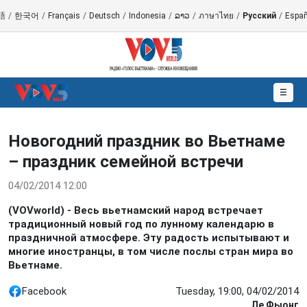
語
/
한국어
/
Français
/
Deutsch
/
Indonesia
/
ລາວ
/
ภาษาไทย
/
Русский
/
Españ
☰
Новогодний праздник во Вьетнаме
– праздник семейной встречи
04/02/2014 12:00
(VOVworld) - Весь вьетнамский народ встречает
традиционный новый год по лунному календарю в
праздничной атмосфере. Эту радость испытывают и
многие иностранцы, в том числе послы стран мира во
Вьетнаме.
Facebook
Tuesday, 19:00, 04/02/2014
Ле Фыонг