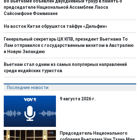
Во Вьетнаме объявлен двухдневный траур в память о
председателе Национальной Ассамблеи Лаоса
Сайсомфоне Фомвихане
На восток Китая обрушится тайфун «Дельфин»
Генеральный секретарь ЦК КПВ, президент Вьетнама То
Лам отправился с государственным визитом в Австралию
и Новую Зеландию
Вьетнам стал одним из самых популярных направлений
среди индийских туристов
Последние новости
9 августа 2026 г.
Председатель Национального
собрания Вьетнама Чан Тхань Ман