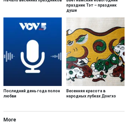
Начало весенних праздников
Вьетнамский новогодний
праздник Тэт – праздник
души
Последний день года полон
Весенняя красота в
любви
народных лубках Донгхо
More