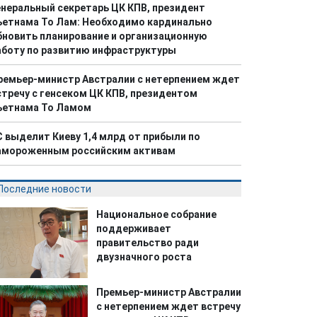
енеральный секретарь ЦК КПВ, президент
ьетнама То Лам: Необходимо кардинально
бновить планирование и организационную
аботу по развитию инфраструктуры
ремьер-министр Австралии с нетерпением ждет
стречу с генсеком ЦК КПВ, президентом
ьетнама То Ламом
С выделит Киеву 1,4 млрд от прибыли по
амороженным российским активам
Последние новости
Национальное собрание
поддерживает
правительство ради
двузначного роста
Премьер-министр Австралии
с нетерпением ждет встречу