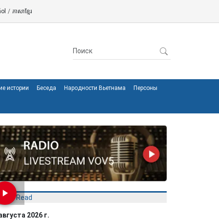
ol
/
ភាសាខ្មែរ
ие истории
Беседа
Народности Вьетнама
Персоны
Most Read
августа 2026 г.