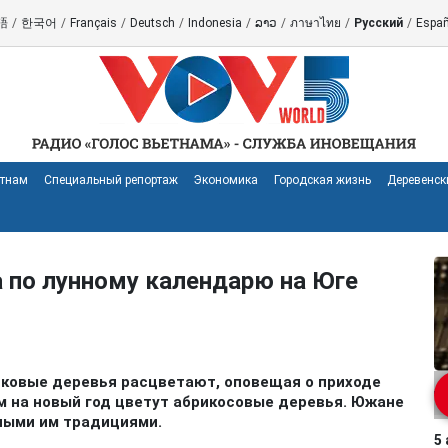
語
/
한국어
/
Français
/
Deutsch
/
Indonesia
/
ລາວ
/
ภาษาไทย
/
Русский
/
Españ
етнам
Специальный репортаж
Экономика
Городская жизнь
Деревенск
а по лунному календарю на Юге
сиковые деревья расцветают, оповещая о приходе
м на новый год цветут абрикосовые деревья. Южане
ными им традициями.
5 