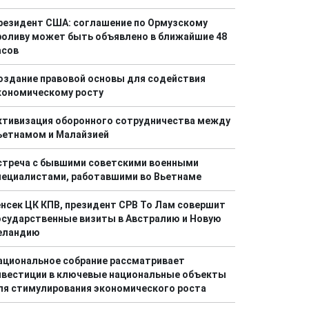
резидент США: соглашение по Ормузскому
роливу может быть объявлено в ближайшие 48
асов
оздание правовой основы для содействия
кономическому росту
ктивизация оборонного сотрудничества между
ьетнамом и Малайзией
стреча с бывшими советскими военными
пециалистами, работавшими во Вьетнаме
енсек ЦК КПВ, президент СРВ То Лам совершит
осударственные визиты в Австралию и Новую
еландию
ациональное собрание рассматривает
нвестиции в ключевые национальные объекты
ля стимулирования экономического роста