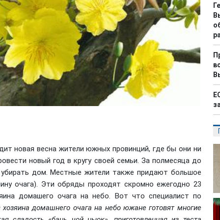
Г
В
о
р
П
в
В
Е
з
дит новая весна жители южных провинций, где бы они ни
ровести новый год в кругу своей семьи. За полмесяца до
и убирать дом. Местные жители также придают большое
яину очага). Эти обряды проходят скромно ежегодно 23
яина домашего очага на небо. Вот что специалист по
в хозяина домашнего очага на небо южане готовят многие
ая сладость «бань чой ныок», приготовленная из теста