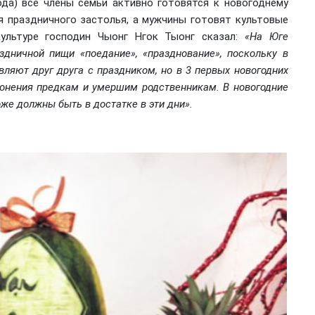
ода) все члены семьи активно готовятся к новогоднему
 праздничного застолья, а мужчины готовят культовые
льтуре господин Чыонг Нгок Тыонг сказал:
«На Юге
здничной пищи «поедание», «празднование», поскольку в
ляют друг друга с праздником, но в 3 первых новогодних
лонения предкам и умершим родственникам. В новогодние
же должны быть в достатке в эти дни».