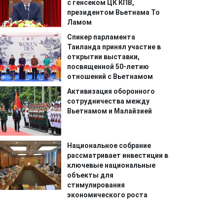
с генсеком ЦК КПВ,
президентом Вьетнама То
Ламом
Спикер парламента
Таиланда принял участие в
открытии выставки,
посвященной 50-летию
отношений с Вьетнамом
Активизация оборонного
сотрудничества между
Вьетнамом и Малайзией
Национальное собрание
рассматривает инвестиции в
ключевые национальные
объекты для
стимулирования
экономического роста