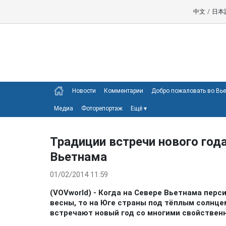
中文
/
日本
Новости
Комментарии
Добро пожаловать во Вь
Медиа
Фоторепортаж
Ещё
▾
Традиции встречи нового год
Вьетнама
01/02/2014 11:59
(VOVworld) - Когда на Севере Вьетнама пер
весны, то на Юге страны под тёплым солнце
встречают новый год со многими свойствен