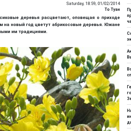
Saturday, 18:59, 01/02/2014
То Туан
П
п
рсиковые деревья расцветают, оповещая о приходе
ч
ем на новый год цветут абрикосовые деревья. Южане
ными им традициями.
С
э
А
В
В
с
Г
г
З
Н
и
д