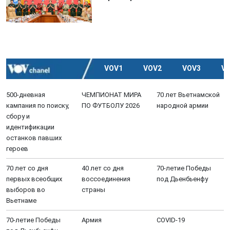
VOV1
VOV2
VOV3
V
500-дневная
ЧЕМПИОНАТ МИРА
70 лет Вьетнамской
кампания по поиску,
ПО ФУТБОЛУ 2026
народной армии
сбору и
идентификации
останков павших
героев
70 лет со дня
40 лет со дня
70-летие Победы
первых всеобщих
воссоединения
под Дьенбьенфу
выборов во
страны
Вьетнаме
70-летие Победы
Aрмия
COVID-19