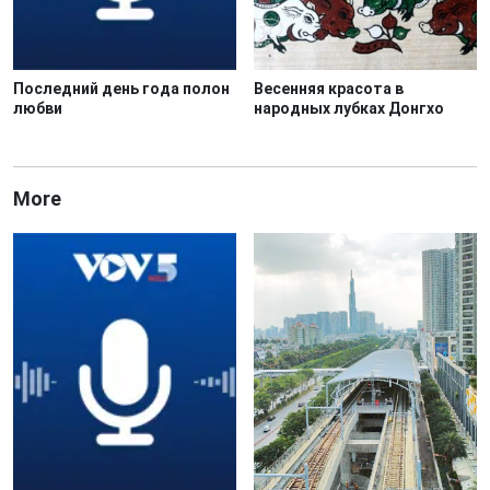
Последний день года полон
Весенняя красота в
любви
народных лубках Донгхо
More