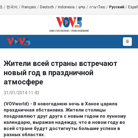
語
/
한국어
/
Français
/
Deutsch
/
Indonesia
/
ລາວ
/
ภาษาไทย
/
Русский
/
Españ
☰
Жители всей страны встречают
новый год в праздничной
атмосфере
31/01/2014 11:43
(VOVworld) - В новогоднюю ночь в Ханое царила
праздничная обстановка. Жители столицы
поздравляют друг друга с новым годом по лунному
календарю, выражая надежду, что в новом году во
всей стране будут достигнуты большие успехи в
разных областях.