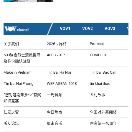
VOV1
VOV2
VOV3
V
关于我们
2026世界杯
Podcast
500昼夜烈士遗骸搜寻
APEC 2017
COVID 19
及身份确认战役
Make in Vietnam
Tin Bai Ha Noi
Tin bai Bac Can
Tin bai Hai Phong
WEF ASEAN 2018
tin khai thac
“您对越南知多少”有奖
一周音频
乡村故事
知识竞赛
仁爱之窗
今日焦点
全国对外新闻奖
听友论坛
周末音乐
国家统一40周年