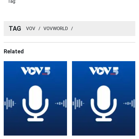
Tag:
TAG
VOV
/
VOVWORLD
/
Related