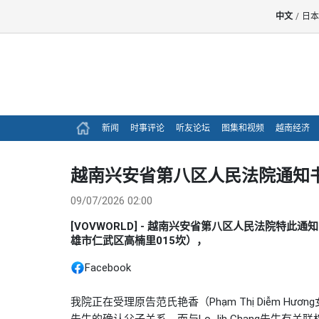
中文
/
日本
新闻
时事评论
听友论坛
图集和视频
越南经济
越南兴安省第八区人民法院通知
09/07/2026 02:00
[VOVWORLD] - 越南兴安省第八区人民法院特此通知
雄市仁武区高楠里015坎），
Facebook
我院正在受理原告范氏艳香（Phạm Thị Diễm Hương女
先生的确认父子关系，而与Lo Jih Chang先生有