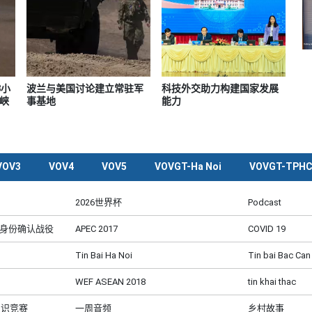
8小
波兰与美国讨论建立常驻军
科技外交助力构建国家发展
峡
事基地
能力
VOV3
VOV4
VOV5
VOVGT-Ha Noi
VOVGT-TPH
2026世界杯
Podcast
及身份确认战役
APEC 2017
COVID 19
Tin Bai Ha Noi
Tin bai Bac Can
WEF ASEAN 2018
tin khai thac
知识竞赛
一周音频
乡村故事