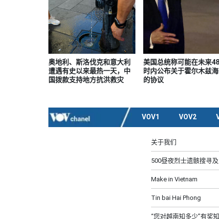
奥地利、斯洛伐克和意大利
美国总统称可能在未来4
遭遇有史以来最热一天，中
时内公布关于霍尔木兹海
国拨款支持地方抗洪救灾
的协议
VOV1
VOV2
关于我们
500昼夜烈士遗骸搜寻
Make in Vietnam
Tin bai Hai Phong
“您对越南知多少”有奖