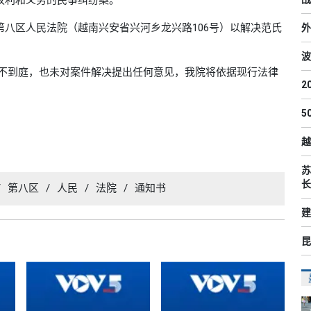
兴安省第八区人民法院（越南兴安省兴河乡龙兴路106号）以解决范氏
外
波
ng先生不到庭，也未对案件解决提出任何意见，我院将依据现行法律
2
5
越
苏
长
/
第八区
/
人民
/
法院
/
通知书
建
昆