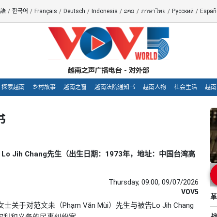
語
/
한국어
/
Français
/
Deutsch
/
Indonesia
/
ລາວ
/
ภาษาไทย
/
Русский
/
Españ
探索越南
乡村故事
越南之窗
越南法院通知书
越南人物
社会生活
越南
书
 Lo Jih Chang先生（出生日期：1973年，地址：中国台湾高
Thursday, 09:00, 09/07/2026
VOV5
革
士关于对范文未（Phạm Văn Mùi）先生与被告Lo Jih Chang
关联权利和义务的民事纠纷案。
战