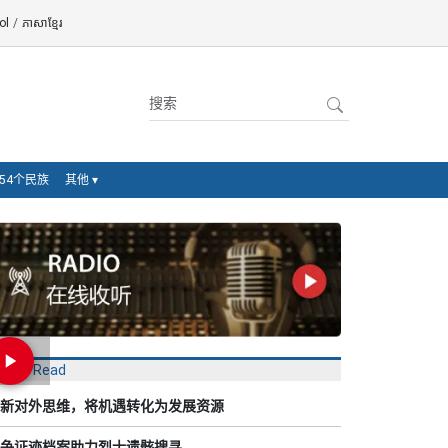
ol
/
ភាសាខ្មែរ
54个民族
其他
▾
Most Read
新对外思维，将机遇转化为发展资源
争证迹档案助力烈士遗骸搜寻