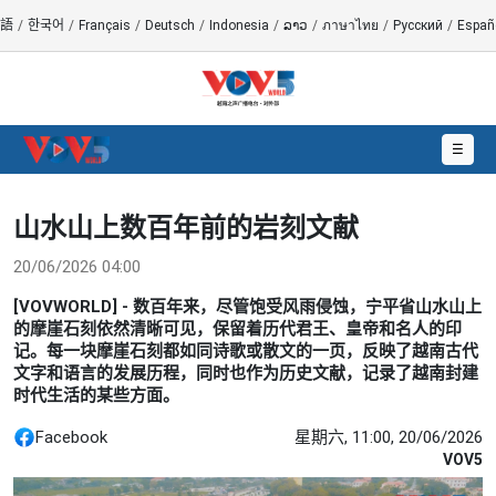
語
/
한국어
/
Français
/
Deutsch
/
Indonesia
/
ລາວ
/
ภาษาไทย
/
Русский
/
Españ
☰
山水山上数百年前的岩刻文献
20/06/2026 04:00
[VOVWORLD] - 数百年来，尽管饱受风雨侵蚀，宁平省山水山上
的摩崖石刻依然清晰可见，保留着历代君王、皇帝和名人的印
记。每一块摩崖石刻都如同诗歌或散文的一页，反映了越南古代
文字和语言的发展历程，同时也作为历史文献，记录了越南封建
时代生活的某些方面。
Facebook
星期六, 11:00, 20/06/2026
VOV5