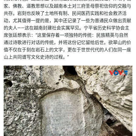
家、佛教、道教思想以及越南本土对三府圣母祭祀信仰的交融与
共存。岩刻也反映了土地所有制、民间医药实践和社会救济活
动，尤其值得一提的是，其中还记录了一些为普通民众做出贡献
的夫人——这在越南封建社会实属罕见。宁平省历史科学协会主
席张廷想表示：“这里保存着一项独特的传统：民族精英与自然
通过诗歌进行对话的传统，并将这份记忆留给后世。欲翠山的价
值不仅在于刻在岩石上的文字，更在于世世代代的人们在同一座
山上共同谱写文化史诗的过程。”