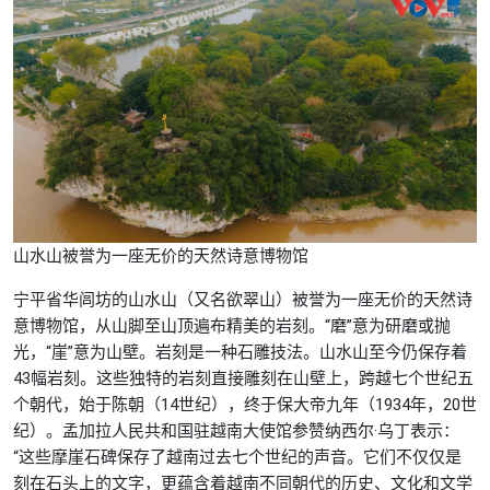
山水山被誉为一座无价的天然诗意博物馆
宁平省华闾坊的山水山（又名欲翠山）被誉为一座无价的天然诗
意博物馆，从山脚至山顶遍布精美的岩刻。“磨”意为研磨或抛
光，“崖”意为山壁。岩刻是一种石雕技法。山水山至今仍保存着
43幅岩刻。这些独特的岩刻直接雕刻在山壁上，跨越七个世纪五
个朝代，始于陈朝（14世纪），终于保大帝九年（1934年，20世
纪）。孟加拉人民共和国驻越南大使馆参赞纳西尔·乌丁表示：
“这些摩崖石碑保存了越南过去七个世纪的声音。它们不仅仅是
刻在石头上的文字，更蕴含着越南不同朝代的历史、文化和文学