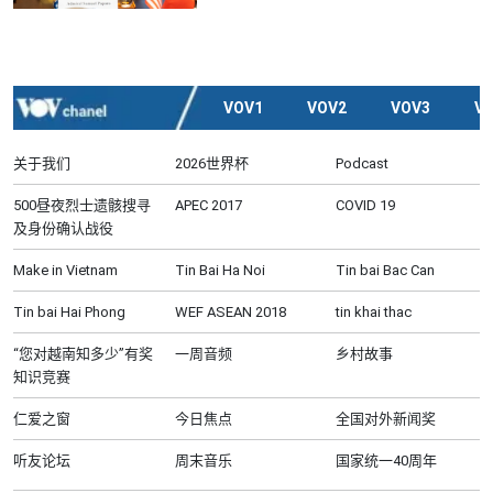
VOV1
VOV2
VOV3
V
关于我们
2026世界杯
Podcast
500昼夜烈士遗骸搜寻
APEC 2017
COVID 19
及身份确认战役
Make in Vietnam
Tin Bai Ha Noi
Tin bai Bac Can
Tin bai Hai Phong
WEF ASEAN 2018
tin khai thac
“您对越南知多少”有奖
一周音频
乡村故事
知识竞赛
仁爱之窗
今日焦点
全国对外新闻奖
听友论坛
周末音乐
国家统一40周年