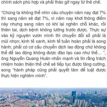
chính sách phù hợp và phải tháo gỡ ngay từ thể chế.
Sân khấu - Điện ảnh
Nghệ sĩ
Văn học
Thời trang
Âm nhạc
Sao Việt
“Chúng ta không thể nhìn câu chuyện năm nay đạt 7%
Di sản
thì sang năm sẽ đạt 7%, vì năm nay khơi thông điểm
này nhưng sang năm có khi lại nghẽn chỗ khác, rồi
thiên tai, dịch bệnh không lường trước được. Thực sự
vào kỷ nguyên vươn mình thì chuyển đổi số phải là
mũi nhọn; kinh tế xanh, kinh tế tuần hoàn phải là song
hành; phải có cơ cấu chuyển dịch lao động chứ không
thể để lao động không được đào tạo cao như thế… ”,
ông Nguyễn Quang Huân nhấn mạnh và tin rằng trách
nhiệm hoàn thiện thể chế sẽ tiếp tục được tăng cường,
song “hành pháp cũng phải quyết tâm để luật được
thực hiện nghiêm minh”.