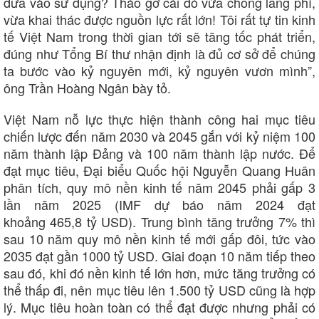
đưa vào sử dụng? Tháo gỡ cái đó vừa chống lãng phí,
vừa khai thác được nguồn lực rất lớn! Tôi rất tự tin kinh
tế Việt Nam trong thời gian tới sẽ tăng tốc phát triển,
đúng như Tổng Bí thư nhận định là đủ cơ sở để chúng
ta bước vào kỷ nguyên mới, kỷ nguyên vươn mình”,
ông Trần Hoàng Ngân bày tỏ.
Việt Nam nỗ lực thực hiện thành công hai mục tiêu
chiến lược đến năm 2030 và 2045 gắn với kỷ niệm 100
năm thành lập Đảng và 100 năm thành lập nước. Để
đạt mục tiêu, Đại biểu Quốc hội Nguyễn Quang Huân
phân tích, quy mô nền kinh tế năm 2045 phải gấp 3
lần năm 2025 (IMF dự báo năm 2024 đạt
khoảng 465,8 tỷ USD). Trung bình tăng trưởng 7% thì
sau 10 năm quy mô nền kinh tế mới gấp đôi, tức vào
2035 đạt gần 1000 tỷ USD. Giai đoạn 10 năm tiếp theo
sau đó, khi đó nền kinh tế lớn hơn, mức tăng trưởng có
thể thấp đi, nên mục tiêu lên 1.500 tỷ USD cũng là hợp
Văn hóa
Giải trí
lý. Mục tiêu hoàn toàn có thể đạt được nhưng phải có