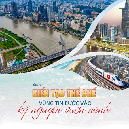
Tổ chức nhân sự
Dự báo thời tiết
Quốc hội
Giáo dục
Nhận diện sự thật
Dấu ấn VOV
Việc làm
Biển đảo