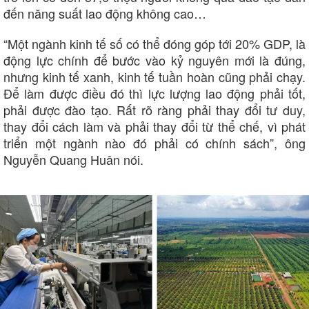
đến năng suất lao động không cao…
“Một ngành kinh tế số có thể đóng góp tới 20% GDP, là
động lực chính để bước vào kỷ nguyên mới là đúng,
nhưng kinh tế xanh, kinh tế tuần hoàn cũng phải chạy.
Để làm được điều đó thì lực lượng lao động phải tốt,
phải được đào tạo. Rất rõ ràng phải thay đổi tư duy,
thay đổi cách làm và phải thay đổi từ thể chế, vì phát
Thể thao
Ô tô - Xe máy
triển một ngành nào đó phải có chính sách”, ông
Bóng đá
Ô tô
Nguyễn Quang Huân nói.
Lịch thi đấu bóng đá
Xe máy
Thế giới thể thao
Tư vấn
eSports
Hậu trường