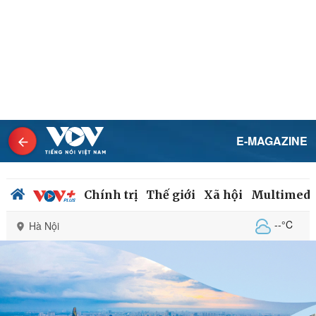
E-MAGAZINE
Chính trị
Thế giới
Xã hội
Multimedi
--°C
Hà Nội
Chính trị
Xã hội
Đảng
Tin 24h