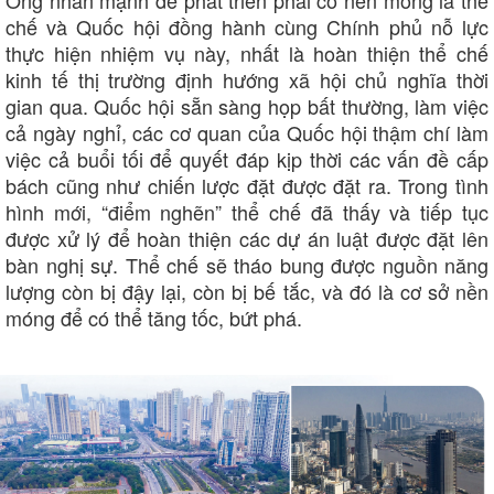
Ông nhấn mạnh để phát triển phải có nền móng là thể
chế và Quốc hội đồng hành cùng Chính phủ nỗ lực
thực hiện nhiệm vụ này, nhất là hoàn thiện thể chế
kinh tế thị trường định hướng xã hội chủ nghĩa thời
gian qua. Quốc hội sẵn sàng họp bất thường, làm việc
cả ngày nghỉ, các cơ quan của Quốc hội thậm chí làm
việc cả buổi tối để quyết đáp kịp thời các vấn đề cấp
bách cũng như chiến lược đặt được đặt ra. Trong tình
hình mới, “điểm nghẽn” thể chế đã thấy và tiếp tục
được xử lý để hoàn thiện các dự án luật được đặt lên
bàn nghị sự. Thể chế sẽ tháo bung được nguồn năng
lượng còn bị đậy lại, còn bị bế tắc, và đó là cơ sở nền
móng để có thể tăng tốc, bứt phá.
Sức khỏe
Đời sống
Dinh dưỡng - món ngon
Nhà đẹp
Cây thuốc
Blog
Sản phụ khoa
Tình yêu - Gia đình
Nhi khoa
Nam khoa
Làm đẹp - giảm cân