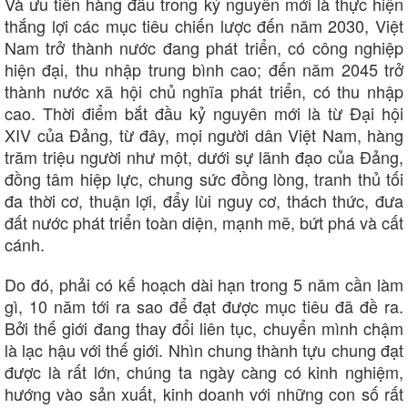
Và ưu tiên hàng đầu trong kỷ nguyên mới là thực hiện
thắng lợi các mục tiêu chiến lược đến năm 2030, Việt
Nam trở thành nước đang phát triển, có công nghiệp
hiện đại, thu nhập trung bình cao; đến năm 2045 trở
thành nước xã hội chủ nghĩa phát triển, có thu nhập
Kinh tế
Thị trường
cao. Thời điểm bắt đầu kỷ nguyên mới là từ Đại hội
Bất động sản
Giá vàng
XIV của Đảng, từ đây, mọi người dân Việt Nam, hàng
Khởi nghiệp
Tiêu dùng
Tỷ giá
trăm triệu người như một, dưới sự lãnh đạo của Đảng,
Chứng khoán
đồng tâm hiệp lực, chung sức đồng lòng, tranh thủ tối
Giá cà phê
đa thời cơ, thuận lợi, đẩy lùi nguy cơ, thách thức, đưa
đất nước phát triển toàn diện, mạnh mẽ, bứt phá và cất
cánh.
Do đó, phải có kế hoạch dài hạn trong 5 năm cần làm
gì, 10 năm tới ra sao để đạt được mục tiêu đã đề ra.
Bởi thế giới đang thay đổi liên tục, chuyển mình chậm
là lạc hậu với thế giới. Nhìn chung thành tựu chung đạt
được là rất lớn, chúng ta ngày càng có kinh nghiệm,
hướng vào sản xuất, kinh doanh với những con số rất