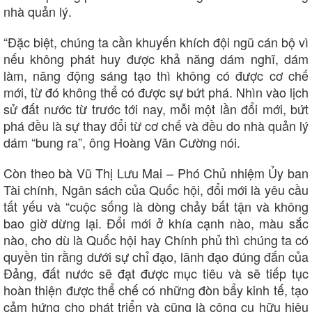
nhà quản lý.
Du lịch
Podcast
Tư vấn
Câu chuyện thời sự
“Đặc biệt, chúng ta cần khuyến khích đội ngũ cán bộ vì
Săn Tour
Đọc truyện đêm khuya
nếu không phát huy được khả năng dám nghĩ, dám
check-in
Cửa sổ tình yêu
làm, năng động sáng tạo thì không có được cơ chế
Kể chuyện cho bé
mới, từ đó không thể có được sự bứt phá. Nhìn vào lịch
Hạt giống tâm hồn
sử đất nước từ trước tới nay, mỗi một lần đổi mới, bứt
phá đều là sự thay đổi từ cơ chế và đều do nhà quản lý
dám “bung ra”, ông Hoàng Văn Cường nói.
Còn theo bà Vũ Thị Lưu Mai – Phó Chủ nhiệm Ủy ban
Tài chính, Ngân sách của Quốc hội, đổi mới là yêu cầu
tất yếu và “cuộc sống là dòng chảy bất tận và không
bao giờ dừng lại. Đổi mới ở khía cạnh nào, màu sắc
nào, cho dù là Quốc hội hay Chính phủ thì chúng ta có
quyền tin rằng dưới sự chỉ đạo, lãnh đạo đúng đắn của
Đảng, đất nước sẽ đạt được mục tiêu và sẽ tiếp tục
hoàn thiện được thể chế có những đòn bẩy kinh tế, tạo
cảm hứng cho phát triển và cũng là công cụ hữu hiệu