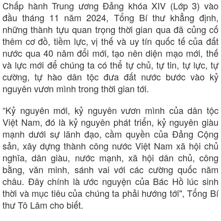
Chấp hành Trung ương Đảng khóa XIV (Lớp 3) vào
đầu tháng 11 năm 2024, Tổng Bí thư khẳng định,
Thế giới
Multimedia
những thành tựu quan trọng thời gian qua đã củng cố
thêm cơ đồ, tiềm lực, vị thế và uy tín quốc tế của đất
Quan sát
Video
Cuộc sống đó đây
Ảnh
nước qua 40 năm đổi mới, tạo nên diện mạo mới, thế
Hồ sơ
E-Magazine
và lực mới để chúng ta có thể tự chủ, tự tin, tự lực, tự
Infographic
cường, tự hào dân tộc đưa đất nước bước vào kỷ
nguyên vươn mình trong thời gian tới.
“Kỷ nguyên mới, kỷ nguyên vươn mình của dân tộc
Việt Nam, đó là kỷ nguyên phát triển, kỷ nguyên giàu
mạnh dưới sự lãnh đạo, cầm quyền của Đảng Cộng
sản, xây dựng thành công nước Việt Nam xã hội chủ
nghĩa, dân giàu, nước mạnh, xã hội dân chủ, công
bằng, văn minh, sánh vai với các cường quốc năm
châu. Đây chính là ước nguyện của Bác Hồ lúc sinh
thời và mục tiêu của chúng ta phải hướng tới", Tổng Bí
thư Tô Lâm cho biết.