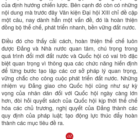
của định hướng chiến lược. Bên cạnh đó còn có những
nội dung mà trước đây Văn kiện Đại hội XIII chỉ đề cập
một câu, nay dành hẳn một vấn đề, đó là hoàn thiện
đồng bộ thể chế, phát triển nhanh, bền vững đất nước.
Điều đó cho thấy cải cách, hoàn thiện thể chế luôn
được Đảng và Nhà nước quan tâm, chú trọng trong
quá trình đổi mới đất nước và Quốc hội có vai trò đặc
biệt quan trọng vì thông qua các chức năng hiến định
để từng bước tạo lập các cơ sở pháp lý quan trọng,
vững chắc cho công cuộc phát triển đất nước. Những
Doanh nghiệp
Công nghệ
nhiệm vụ Đảng giao cho Quốc hội cũng như sự kỳ
Thông tin doanh nghiệp
Sành điệu
vọng của nhân dân đối với Quốc hội ngày càng lớn
Doanh nghiệp 24h
Tin Công nghệ
hơn, đòi hỏi quyết sách của Quốc hội kịp thời thể chế
Doanh nhân
Trải nghiệm
Vì cộng đồng
Chuyển đổi số
hóa các chủ trương, nghị quyết của Đảng thành các
quy định của pháp luật; tạo động lực thúc đẩy hoàn
thành các mục tiêu đề ra.