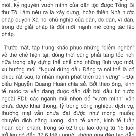
mới, kỷ nguyên vươn mình của dân tộc được Tổng Bí
thư Tô Lâm nêu ra là xây dựng, hoàn thiện Nhà nước
pháp quyền Xã hội chủ nghĩa của dân, do dân, vì dân,
trong đó giải pháp là đổi mới mạnh mẽ công tác lập
pháp.
Trước mắt, tập trung khắc phục những "điểm nghẽn"
về thể chế hiện tại, đồng thời cũng phải tăng tốc hơn
nữa trong xây dựng thể chế cho những lĩnh vực mới,
xu hướng mới. “Người đứng đầu Đảng ta nói thế là có
chiều rất sâu, là nhấn mạnh phát triển bền vững” – Đại
biểu Nguyễn Quang Huân chia sẻ. Bởi theo ông, kinh
tế nước ta vẫn đang được dẫn dắt bởi đầu tư nước
ngoài FDI; các ngành mũi nhọn để “vươn mình” vẫn
chưa được khai thông, tỷ trọng công nghiệp, dịch vụ,
thương mại vẫn chưa đạt được như mong muốn;
chuyển dịch năng lượng, kinh tế xanh, kinh tế tuần
hoàn còn chậm; trong số 52 triệu lao động từ 15 tuổi
trở lên có đến 37,6 triệu người không qua đào tạo dẫn