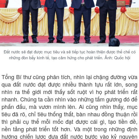
Pháp luật
Quân sự - Quốc phòng
Đất nước sẽ đạt được mục tiêu và sẽ tiếp tục hoàn thiện được thể chế có
những đòn bẩy kinh tế, tạo cảm hứng cho phát triển. Ảnh: Quốc hội
Vụ án
Vũ khí
Tin nóng
Việt Nam
Tư vấn luật
Phân tích
Tổng Bí thư cũng phân tích, nhìn lại chặng đường vừa
qua đất nước đạt được nhiều thành tựu rất lớn, song
nhìn ra thế giới mới thấy sốt ruột vì họ phát triển rất
nhanh. Chúng ta cần nhìn vào những tấm gương đó để
phấn đấu, mà vươn mình lên. Ai cũng nhìn thấy, mục
tiêu đã rõ, chỉ tiêu thống thất, bàn nhau đồng thuận rồi
thì phải cụ thể mỗi mốc đạt được cái gì, tạo tiền đề,
nền tảng phát triển tốt hơn. Và một trong những định
hướng chiến lược đưa đất nước bước vào kỷ nguyên