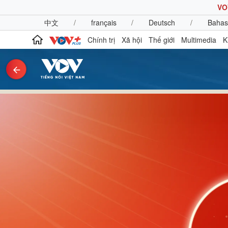
VO
中文
/
français
/
Deutsch
/
Bahas
Chính trị
Xã hội
Thế giới
Multimedia
K
Chính trị
Xã hội
Đảng
Tin 24h
Tổ chức nhân sự
Dự báo thời tiết
Quốc hội
Giáo dục
Nhận diện sự thật
Dấu ấn VOV
Việc làm
Biển đảo
Pháp luật
Quân sự - Quốc phòng
Vụ án
Vũ khí
Tin nóng
Việt Nam
Tư vấn luật
Phân tích