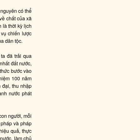
 nguyên có thể
về chất của xã
là thời kỳ lịch
 vụ chiến lược
ủa dân tộc.
ta đã trải qua
nhất đất nước,
 thức bước vào
 niệm 100 năm
 đại, thu nhập
ành nước phát
con người, mỗi
 pháp và pháp
hiệu quả, thực
 nước, làm chủ