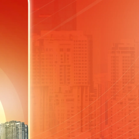
ì cộng đồng
Chuyển đổi số
u lịch
Podcast
Tư vấn
Câu chuyện thời sự
Săn Tour
Đọc truyện đêm khuya
heck-in
Cửa sổ tình yêu
Kể chuyện cho bé
Hạt giống tâm hồn