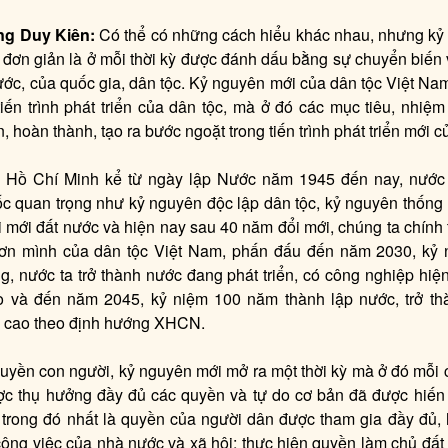
g Duy Kiên:
Có thể có những cách hiểu khác nhau, nhưng kỷ
 đơn giản là ở mỗi thời kỳ được đánh dấu bằng sự chuyển biến 
ước, của quốc gia, dân tộc. Kỷ nguyên mới của dân tộc Việt Nam 
tiến trình phát triển của dân tộc, mà ở đó các mục tiêu, nhiệm
, hoàn thành, tạo ra bước ngoặt trong tiến trình phát triển mới c
i Hồ Chí Minh kể từ ngày lập Nước năm 1945 đến nay, nước 
 quan trọng như kỷ nguyên độc lập dân tộc, kỷ nguyên thống 
 mới đất nước và hiện nay sau 40 năm đổi mới, chúng ta chính
ơn mình của dân tộc Việt Nam, phấn đấu đến năm 2030, kỷ
g, nước ta trở thành nước đang phát triển, có công nghiệp hiện
ao và đến năm 2045, kỷ niệm 100 năm thành lập nước, trở th
ập cao theo định hướng XHCN.
uyền con người, kỷ nguyên mới mở ra một thời kỳ mà ở đó mỗi 
ợc thụ hưởng đầy đủ các quyền và tự do cơ bản đã được hiến
, trong đó nhất là quyền của người dân được tham gia đầy đủ, 
công việc của nhà nước và xã hội; thực hiện quyền làm chủ đất