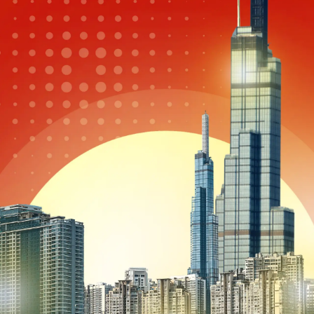
eSports
V
Hậu trường
Văn hóa
Giải trí
D
Sân khấu - Điện ảnh
Nghệ sĩ
Văn học
Thời trang
Âm nhạc
Sao Việt
c
Di sản