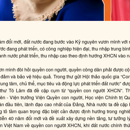
m đổi mới, đất nước đang bước vào Kỷ nguyên vươn mình với m
ước đang phát triển, có công nghiệp hiện đại, thu nhập trung b
hành nước phát triển, thu nhập cao theo định hướng XHCN vào 
n mình đòi hỏi quyền con người, quyền công dân phải được c
o đảm và bảo vệ hiệu quả. Trong thư gửi Hội thảo quốc gia “Co
rung tâm, chủ thể, mục tiêu và động lực phát triển đất nước” đ
 thư Tô Lâm đã đề cập cụm từ “quyền con người XHCN”. 
n - Viện trưởng Viện Quyền con người, Học viện Chính trị Q
lần đầu tiên, lãnh đạo cao nhất của Đảng, Nhà nước ta đề cập 
 tỏ tầm quan trọng đặc biệt cần được định hướng trong nghiê
 tiễn 40 năm đổi mới và đề xuất xây dựng nền tảng, tư tưởng l
n Việt Nam về quyền con người XHCN, khi đất nước chính thứ