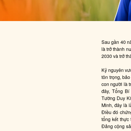
Sau gần 40 nă
là trở thành n
2030 và trở t
Kỷ nguyên vươ
tôn trọng, bả
con người là t
đây, Tổng Bí
Tường Duy Kiê
Minh, đây là 
Điều đó chứng
tổng kết thực
Đảng cộng sả