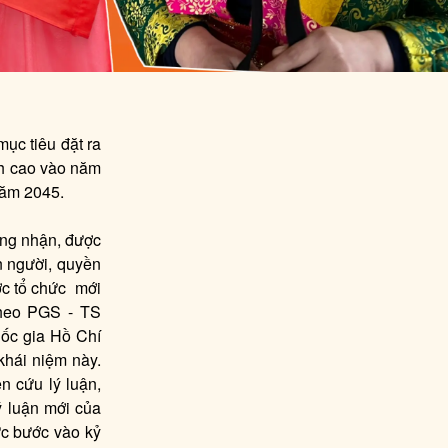
ục tiêu đặt ra
ình cao vào năm
năm 2045.
ộng nhận, được
n người, quyền
ược tổ chức mới
Theo PGS - TS
uốc gia Hồ Chí
khái niệm này.
n cứu lý luận,
ý luận mới của
c bước vào kỷ