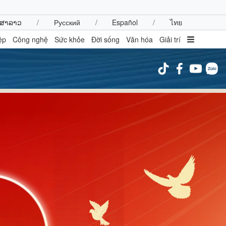
ສາລາວ
/
Русский
/
Español
/
ไทย
ệp
Công nghệ
Sức khỏe
Đời sống
Văn hóa
Giải trí
inh tế
Thị trường
ất động sản
Giá vàng
hởi nghiệp
Tiêu dùng
Tỷ giá
Chứng khoán
Giá cà phê
oanh nghiệp
Công nghệ
hông tin doanh nghiệp
Sành điệu
Doanh nghiệp 24h
Tin Công nghệ
Doanh nhân
Trải nghiệm