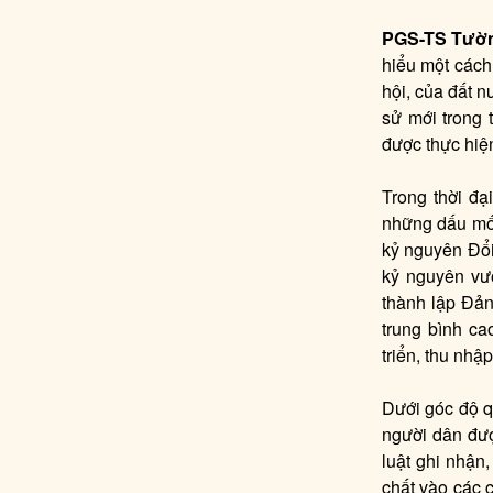
PGS-TS Tườn
hiểu một cách
hội, của đất n
sử mới trong 
được thực hiện
Trong thời đạ
những dấu mốc
kỷ nguyên Đổi
kỷ nguyên vư
thành lập Đản
trung bình c
triển, thu nh
Dưới góc độ q
người dân đư
luật ghi nhận
chất vào các 