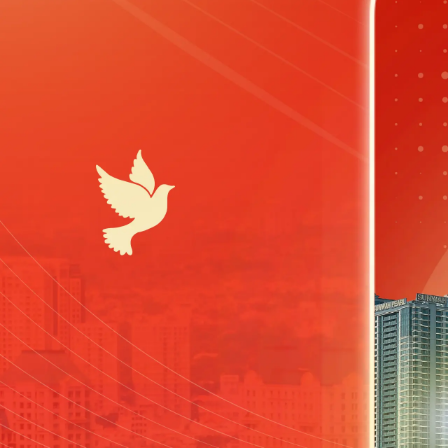
Sức khỏe
Đời sống
Dinh dưỡng - món ngon
Nhà đẹp
Cây thuốc
Blog
Sản phụ khoa
Tình yêu - Gia đình
Nhi khoa
Nam khoa
Làm đẹp - giảm cân
Phòng mạch online
Ăn sạch sống khỏe
Cải chính