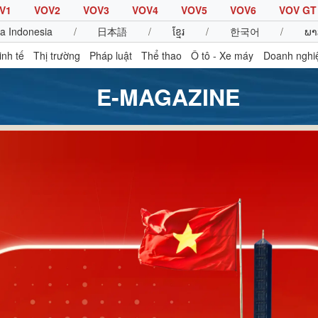
V1
VOV2
VOV3
VOV4
VOV5
VOV6
VOV GT
a Indonesia
/
日本語
/
ខ្មែរ
/
한국어
/
ພາ
inh tế
Thị trường
Pháp luật
Thể thao
Ô tô - Xe máy
Doanh nghi
E-MAGAZINE
Thế giới
Multimedia
K
Quan sát
Video
B
Cuộc sống đó đây
Ảnh
K
Hồ sơ
E-Magazine
Infographic
Thể thao
Ô tô - Xe máy
D
Bóng đá
Ô tô
T
Lịch thi đấu bóng đá
Xe máy
Thế giới thể thao
Tư vấn