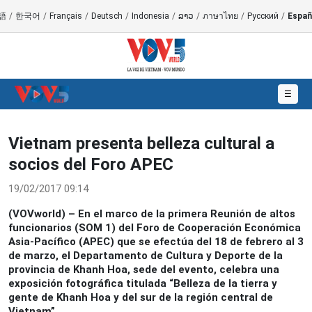
語
/
한국어
/
Français
/
Deutsch
/
Indonesia
/
ລາວ
/
ภาษาไทย
/
Русский
/
Españ
☰
Vietnam presenta belleza cultural a
socios del Foro APEC
19/02/2017 09:14
(VOVworld) – En el marco de la primera Reunión de altos
funcionarios (SOM 1) del Foro de Cooperación Económica
Asia-Pacífico (APEC) que se efectúa del 18 de febrero al 3
de marzo, el Departamento de Cultura y Deporte de la
provincia de Khanh Hoa, sede del evento, celebra una
exposición fotográfica titulada “Belleza de la tierra y
gente de Khanh Hoa y del sur de la región central de
Vietnam”.