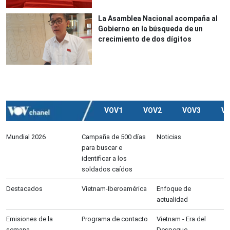
La Asamblea Nacional acompaña al
Gobierno en la búsqueda de un
crecimiento de dos dígitos
VOV1
VOV2
VOV3
V
Mundial 2026
Campaña de 500 días
Noticias
para buscar e
identificar a los
soldados caídos
Destacados
Vietnam-Iberoamérica
Enfoque de
actualidad
Emisiones de la
Programa de contacto
Vietnam - Era del
semana
Despegue