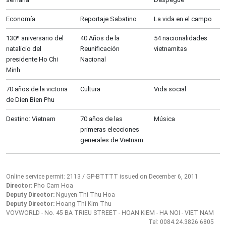
Economía
Reportaje Sabatino
La vida en el campo
130º aniversario del
40 Años de la
54 nacionalidades
natalicio del
Reunificación
vietnamitas
presidente Ho Chi
Nacional
Minh
70 años de la victoria
Cultura
Vida social
de Dien Bien Phu
Destino: Vietnam
70 años de las
Música
primeras elecciones
generales de Vietnam
Online service permit: 2113 / GP-BTTTT issued on December 6, 2011
Director:
Pho Cam Hoa
Deputy Director:
Nguyen Thi Thu Hoa
Deputy Director:
Hoang Thi Kim Thu
VOVWORLD - No. 45 BA TRIEU STREET - HOAN KIEM - HA NOI - VIET NAM
Tel: 0084.24.3826 6805