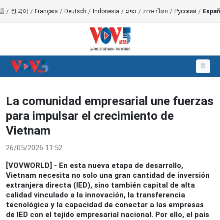
語
/
한국어
/
Français
/
Deutsch
/
Indonesia
/
ລາວ
/
ภาษาไทย
/
Русский
/
Españ
☰
La comunidad empresarial une fuerzas
para impulsar el crecimiento de
Vietnam
26/05/2026 11:52
[VOVWORLD] - En esta nueva etapa de desarrollo,
Vietnam necesita no solo una gran cantidad de inversión
extranjera directa (IED), sino también capital de alta
calidad vinculado a la innovación, la transferencia
tecnológica y la capacidad de conectar a las empresas
de IED con el tejido empresarial nacional. Por ello, el país