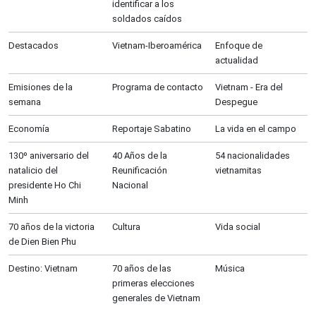
identificar a los
soldados caídos
Destacados
Vietnam-Iberoamérica
Enfoque de
actualidad
Emisiones de la
Programa de contacto
Vietnam - Era del
semana
Despegue
Economía
Reportaje Sabatino
La vida en el campo
130º aniversario del
40 Años de la
54 nacionalidades
natalicio del
Reunificación
vietnamitas
presidente Ho Chi
Nacional
Minh
70 años de la victoria
Cultura
Vida social
de Dien Bien Phu
Destino: Vietnam
70 años de las
Música
primeras elecciones
generales de Vietnam