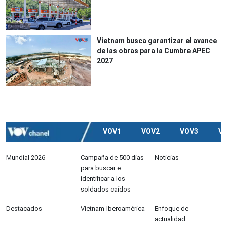
Vietnam busca garantizar el avance
de las obras para la Cumbre APEC
2027
VOV1
VOV2
VOV3
V
Mundial 2026
Campaña de 500 días
Noticias
para buscar e
identificar a los
soldados caídos
Destacados
Vietnam-Iberoamérica
Enfoque de
actualidad