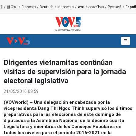
語
/
한국어
/
Français
/
Deutsch
/
Indonesia
/
ລາວ
/
ภาษาไทย
/
Русский
/
Españ
☰
Dirigentes vietnamitas continúan
visitas de supervisión para la jornada
electoral legislativa
21/05/2016 08:59
(VOVworld) – Una delegación encabezada por la
vicepresidenta Dang Thi Ngoc Thinh supervisó los últimos
preparativos para las elecciones de este domingo de
diputados a la Asamblea Nacional de la décimo cuarta
Legislatura y miembros de los Consejos Populares en
todos los niveles para el período 2016-2021 en la