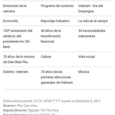
Emisiones de la
Programa de contacto
Vietnam - Era del
semana
Despegue
Economía
Reportaje Sabatino
La vida en el campo
130º aniversario del
40 Años de la
54 nacionalidades
natalicio del
Reunificación
vietnamitas
presidente Ho Chi
Nacional
Minh
70 años de la victoria
Cultura
Vida social
de Dien Bien Phu
Destino: Vietnam
70 años de las
Música
primeras elecciones
generales de Vietnam
Online service permit: 2113 / GP-BTTTT issued on December 6, 2011
Director:
Pho Cam Hoa
Deputy Director:
Nguyen Thi Thu Hoa
Deputy Director:
Hoang Thi Kim Thu