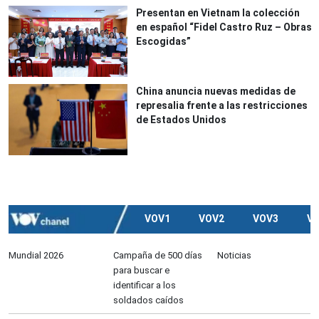
Presentan en Vietnam la colección
en español “Fidel Castro Ruz – Obras
Escogidas”
China anuncia nuevas medidas de
represalia frente a las restricciones
de Estados Unidos
VOV1
VOV2
VOV3
V
Mundial 2026
Campaña de 500 días
Noticias
para buscar e
identificar a los
soldados caídos