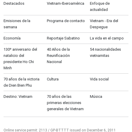
Destacados
Vietnam-Iberoamérica
Enfoque de
actualidad
Emisiones de la
Programa de contacto
Vietnam - Era del
semana
Despegue
Economía
Reportaje Sabatino
La vida en el campo
130º aniversario del
40 Años de la
54 nacionalidades
natalicio del
Reunificación
vietnamitas
presidente Ho Chi
Nacional
Minh
70 años de la victoria
Cultura
Vida social
de Dien Bien Phu
Destino: Vietnam
70 años de las
Música
primeras elecciones
generales de Vietnam
Online service permit: 2113 / GP-BTTTT issued on December 6, 2011