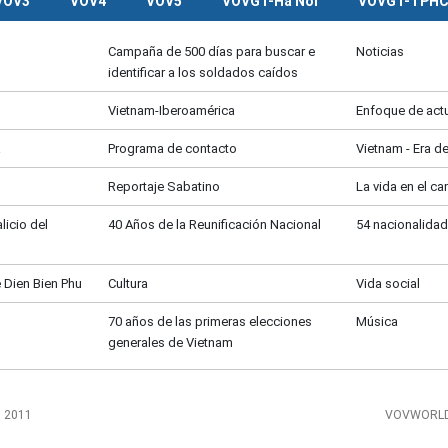
VOV3
VOV4
VOV5
VOVGT-Ha Noi
VOVGT-TPH
Campaña de 500 días para buscar e
Noticias
identificar a los soldados caídos
Vietnam-Iberoamérica
Enfoque de act
a
Programa de contacto
Vietnam - Era d
Reportaje Sabatino
La vida en el c
licio del
40 Años de la Reunificación Nacional
54 nacionalidad
e Dien Bien Phu
Cultura
Vida social
70 años de las primeras elecciones
Música
generales de Vietnam
, 2011
VOVWORLD 