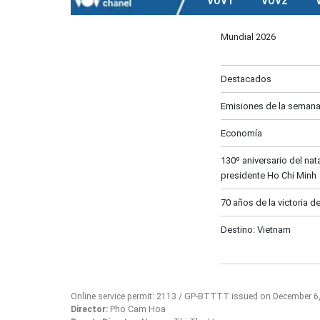
VOV1
VOV2
Mundial 2026
Destacados
Emisiones de la seman
Economía
130º aniversario del nata
presidente Ho Chi Minh
70 años de la victoria d
Destino: Vietnam
Online service permit: 2113 / GP-BTTTT issued on December 6
Director:
Pho Cam Hoa