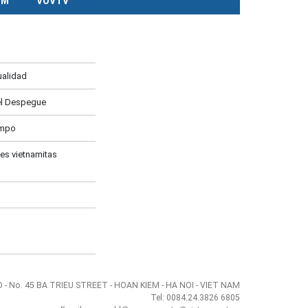
CM
VOVTV
ualidad
el Despegue
ampo
es vietnamitas
- No. 45 BA TRIEU STREET - HOAN KIEM - HA NOI - VIET NAM
Tel: 0084.24.3826 6805