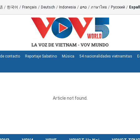
語
/
한국어
/
Français
/
Deutsch
/
Indonesia
/
ລາວ
/
ภาษาไทย
/
Русский
/
Españ
de contacto
Reportaje Sabatino
Música
54 nacionalidades vietnamitas
E
Article not found.