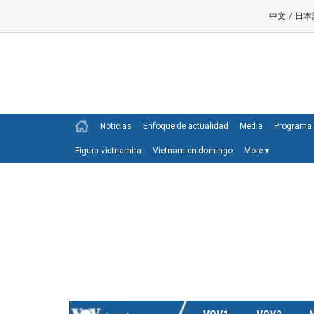
中文
/
日本
Noticias
Enfoque de actualidad
Media
Programa 
Figura vietnamita
Vietnam en domingo
More
▾