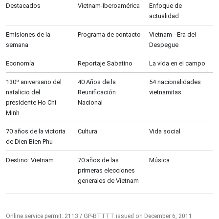
Destacados
Vietnam-Iberoamérica
Enfoque de
actualidad
Emisiones de la
Programa de contacto
Vietnam - Era del
semana
Despegue
Economía
Reportaje Sabatino
La vida en el campo
130º aniversario del
40 Años de la
54 nacionalidades
natalicio del
Reunificación
vietnamitas
presidente Ho Chi
Nacional
Minh
70 años de la victoria
Cultura
Vida social
de Dien Bien Phu
Destino: Vietnam
70 años de las
Música
primeras elecciones
generales de Vietnam
Online service permit: 2113 / GP-BTTTT issued on December 6, 2011