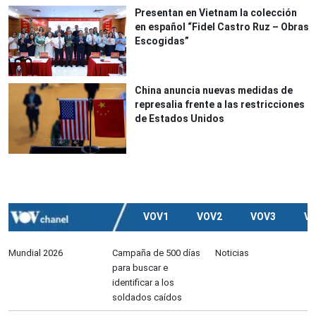
Presentan en Vietnam la colección
en español “Fidel Castro Ruz – Obras
Escogidas”
China anuncia nuevas medidas de
represalia frente a las restricciones
de Estados Unidos
VOV1
VOV2
VOV3
V
Mundial 2026
Campaña de 500 días
Noticias
para buscar e
identificar a los
soldados caídos