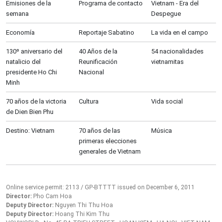
Emisiones de la
Programa de contacto
Vietnam - Era del
semana
Despegue
Economía
Reportaje Sabatino
La vida en el campo
130º aniversario del
40 Años de la
54 nacionalidades
natalicio del
Reunificación
vietnamitas
presidente Ho Chi
Nacional
Minh
70 años de la victoria
Cultura
Vida social
de Dien Bien Phu
Destino: Vietnam
70 años de las
Música
primeras elecciones
generales de Vietnam
Online service permit: 2113 / GP-BTTTT issued on December 6, 2011
Director:
Pho Cam Hoa
Deputy Director:
Nguyen Thi Thu Hoa
Deputy Director:
Hoang Thi Kim Thu