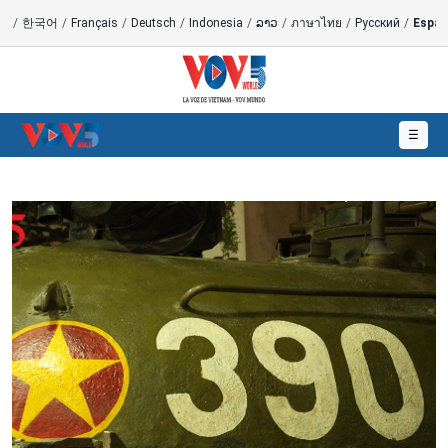
語
/
한국어
/
Français
/
Deutsch
/
Indonesia
/
ລາວ
/
ภาษาไทย
/
Русский
/
Españ
☰