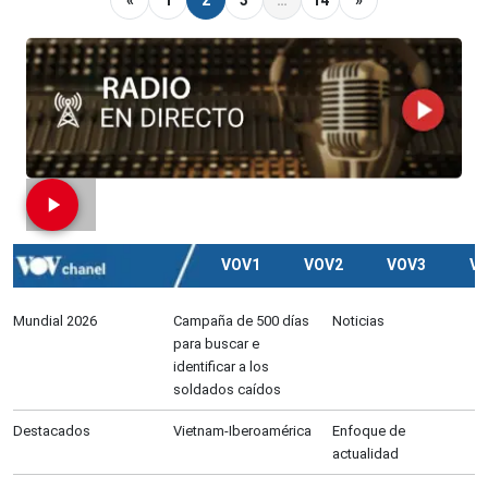
VOV1
VOV2
VOV3
V
Mundial 2026
Campaña de 500 días
Noticias
para buscar e
identificar a los
soldados caídos
Destacados
Vietnam-Iberoamérica
Enfoque de
actualidad