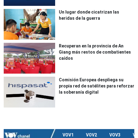
Un lugar donde cicatrizan las
heridas de la guerra
Recuperan en la provincia de An
Giang más restos de combatientes
caídos
Comisión Europea despliega su
propia red de satélites para reforzar
la soberanía digital
VOV1
VOV2
VOV3
V