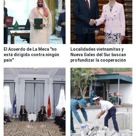
El Acuerdo de La Meca "no
Localidades vietnamitas y
está dirigido contra ningún
Nueva Gales del Sur buscan
país"
profundizar la cooperación