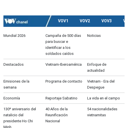
VOV1
VOV2
VOV3
V
Mundial 2026
Campaña de 500 días
Noticias
para buscar e
identificar a los
soldados caídos
Destacados
Vietnam-Iberoamérica
Enfoque de
actualidad
Emisiones de la
Programa de contacto
Vietnam - Era del
semana
Despegue
Economía
Reportaje Sabatino
La vida en el campo
130º aniversario del
40 Años de la
54 nacionalidades
natalicio del
Reunificación
vietnamitas
presidente Ho Chi
Nacional
Minh