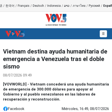
語
/
한국어
/
Français
/
Deutsch
/
Indonesia
/
ລາວ
/
ภาษาไทย
/
Русский
/
Españ
☰
Vietnam destina ayuda humanitaria de
emergencia a Venezuela tras el doble
sismo
08/07/2026 09:49
[VOVWORLD] - Vietnam concederá una ayuda humanitaria
de emergencia de 300.000 dólares para apoyar al
Gobierno y al pueblo venezolanos en las labores de
recuperación y reconstrucción.
Facebook
Miércoles, 16:49, 08/07/2026