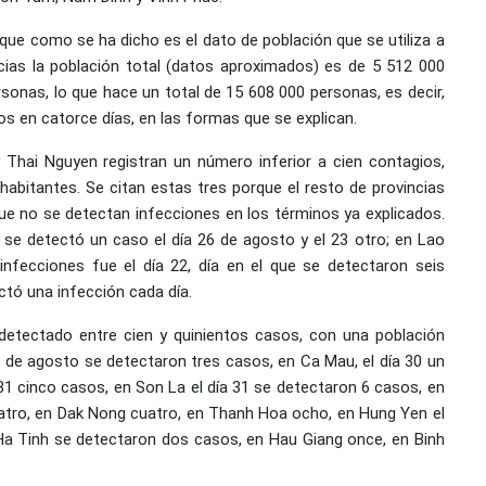
que como se ha dicho es el dato de población que se utiliza a
ncias la población total (datos aproximados) es de 5 512 000
rsonas, lo que hace un total de 15 608 000 personas, es decir,
os en catorce días, en las formas que se explican.
 Thai Nguyen registran un número inferior a cien contagios,
habitantes. Se citan estas tres porque el resto de provincias
ue no se detectan infecciones en los términos ya explicados.
 se detectó un caso el día 26 de agosto y el 23 otro; en Lao
 infecciones fue el día 22, día en el que se detectaron seis
ctó una infección cada día.
 detectado entre cien y quinientos casos, con una población
31 de agosto se detectaron tres casos, en Ca Mau, el día 30 un
 31 cinco casos, en Son La el día 31 se detectaron 6 casos, en
atro, en Dak Nong cuatro, en Thanh Hoa ocho, en Hung Yen el
Ha Tinh se detectaron dos casos, en Hau Giang once, en Binh