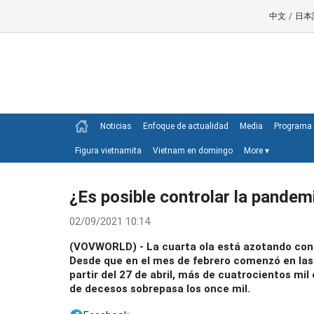
中文
/
日本
Noticias
Enfoque de actualidad
Media
Programa 
Figura vietnamita
Vietnam en domingo
More
▾
¿Es posible controlar la pande
02/09/2021 10:14
(VOVWORLD) - La cuarta ola está azotando con fu
Desde que en el mes de febrero comenzó en las 
partir del 27 de abril, más de cuatrocientos mil
de decesos sobrepasa los once mil.