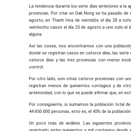
La tendencia durante los siete días anteriores a la 
provincias. Por citar en Dak Nong se ha pasado de d
agosto, en Thanh Hoa de veintidós el día 28 a oc
veintiocho casos el día 25 de agosto a uno solo el d
alguna.
Así las cosas, nos encontramos con una población
donde se registran casos en catorce días, las siete
catorce días y las tres provincias con menor inci
control.
Por otro lado, son otras catorce provincias con una
registran menos de quinientos contagios y de otr
anterioridad, con lo que se puede afirmar que, en es
Por consiguiente, si sumamos la población total d
44 850 000 personas, esto es, el 45% de la población 
Un poco más de análisis. Las siguientes provinc
registrado entre quinientos y mil contagios desde e