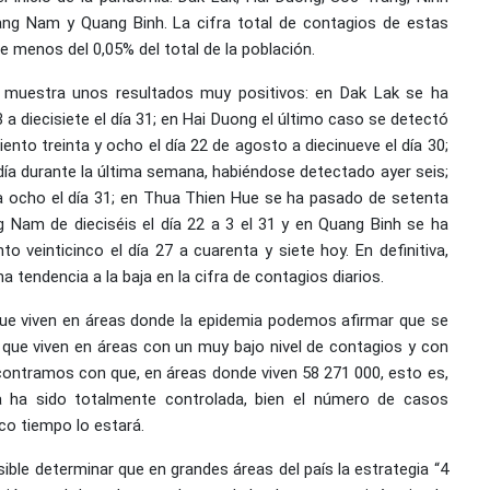
ang Nam y Quang Binh. La cifra total de contagios de estas
 menos del 0,05% del total de la población.
n muestra unos resultados muy positivos: en Dak Lak se ha
 a diecisiete el día 31; en Hai Duong el último caso se detectó
ento treinta y ocho el día 22 de agosto a diecinueve el día 30;
ía durante la última semana, habiéndose detectado ayer seis;
 a ocho el día 31; en Thua Thien Hue se ha pasado de setenta
ng Nam de dieciséis el día 22 a 3 el 31 y en Quang Binh se ha
o veinticinco el día 27 a cuarenta y siete hoy. En definitiva,
 tendencia a la baja en la cifra de contagios diarios.
que viven en áreas donde la epidemia podemos afirmar que se
que viven en áreas con un muy bajo nivel de contagios y con
encontramos con que, en áreas donde viven 58 271 000, esto es,
ia ha sido totalmente controlada, bien el número de casos
co tiempo lo estará.
sible determinar que en grandes áreas del país la estrategia “4