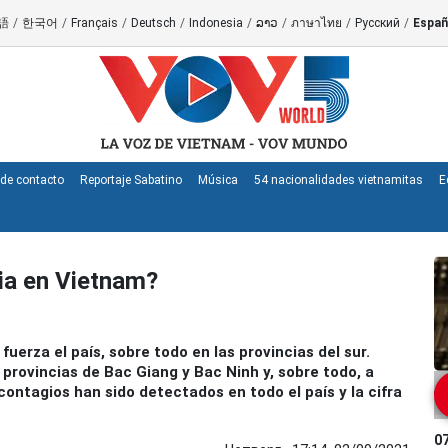
語
/
한국어
/
Français
/
Deutsch
/
Indonesia
/
ລາວ
/
ภาษาไทย
/
Русский
/
Españ
de contacto
Reportaje Sabatino
Música
54 nacionalidades vietnamitas
E
mia en Vietnam?
erza el país, sobre todo en las provincias del sur.
provincias de Bac Giang y Bac Ninh y, sobre todo, a
 contagios han sido detectados en todo el país y la cifra
0