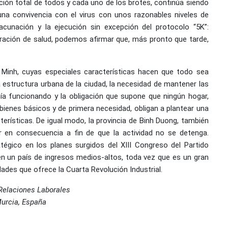
cación total de todos y cada uno de los brotes, continúa siendo
 una convivencia con el virus con unos razonables niveles de
acunación y la ejecución sin excepción del protocolo “5K”:
aración de salud, podemos afirmar que, más pronto que tarde,
 Minh, cuyas especiales características hacen que todo sea
estructura urbana de la ciudad, la necesidad de mantener las
nía funcionando y la obligación que supone que ningún hogar,
 bienes básicos y de primera necesidad, obligan a plantear una
erísticas. De igual modo, la provincia de Binh Duong, también
r en consecuencia a fin de que la actividad no se detenga.
tégico en los planes surgidos del XIII Congreso del Partido
n un país de ingresos medios-altos, toda vez que es un gran
idades que ofrece la Cuarta Revolución Industrial.
 Relaciones Laborales
Murcia, España