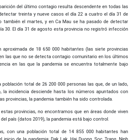
aparición del último contagio resulta descendente en todas las
etectar treinta y nueve casos el día 22 a cuatro el día 31 de
ho también el martes, y en Ca Mau se ha pasado de detectar
ía 30. El día 31 de agosto esta provincia no registró infección
 aproximada de 18 650 000 habitantes (las siete provincias
 en las que no se detecta contagio comunitario en los últimos
dencia en las que la pandemia se encuentra totalmente bajo
 población total de 26 200 000 personas las que, de un lado,
o, la incidencia desciende hasta los números apuntados con
tas provincias, la pandemia también ha sido controlada.
e estas provincias, no encontramos que en áreas donde viven
del país (datos 2019), la pandemia está bajo control.
ias, con una población total de 14 855 000 habitantes han
l inicio de la pandemia: Dak Lak, Hai Duong, Soc Trang, Ninh