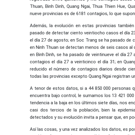
Thuan, Binh Dinh, Quang Ngai, Thua Thien Hue, Qu
nueve provincias es de 6181 contagios, lo que supone
Además, la evolución en estas provincias tambié
pasado de detectar ciento veintiocho casos el día 23
el día 27 de agosto; en Soc Trang se ha pasado de ci
en Ninh Thuan se detectan menos de seis casos al d
en Binh Dinh, se ha pasado de veintinueve el día 27
contagios el día 27 a veinticinco el día 31; en Qua
reducido el número de contagios diarios desde cient
todas las provincias excepto Quang Ngai registran una
A tenor de estos datos, si a 44 850 000 personas 
encuentra bajo control, le sumamos los 13 421 000 
tendencia a la baja en los últimos siete días, nos 
casi dos tercios de la población, bien la epidem
detectados y su evolución invita a pensar que, en po
Así las cosas, y una vez analizados los datos, es po