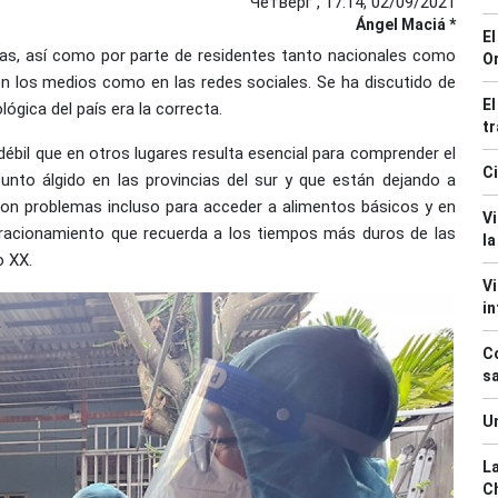
Четверг , 17:14, 02/09/2021
Ángel Maciá *
El
tas, así como por parte de residentes tanto nacionales como
O
en los medios como en las redes sociales. Se ha discutido de
El
ógica del país era la correcta.
tr
débil que en otros lugares resulta esencial para comprender el
Ci
unto álgido en las provincias del sur y que están dejando a
 con problemas incluso para acceder a alimentos básicos y en
Vi
acionamiento que recuerda a los tiempos más duros de las
l
o XX.
Vi
in
Co
sa
Un
La
Ch