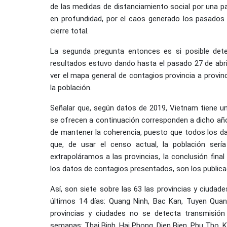
de las medidas de distanciamiento social por una pa
en profundidad, por el caos generado los pasados 
cierre total.
La segunda pregunta entonces es si posible dete
resultados estuvo dando hasta el pasado 27 de abril
ver el mapa general de contagios provincia a provinc
la población.
Señalar que, según datos de 2019, Vietnam tiene u
se ofrecen a continuación corresponden a dicho año.
de mantener la coherencia, puesto que todos los dat
que, de usar el censo actual, la población ser
extrapoláramos a las provincias, la conclusión fina
los datos de contagios presentados, son los publica
Así, son siete sobre las 63 las provincias y ciudad
últimos 14 días: Quang Ninh, Bac Kan, Tuyen Quan
provincias y ciudades no se detecta transmisión
semanas: Thai Binh, Hai Phong, Dien Bien, Phu Tho, 