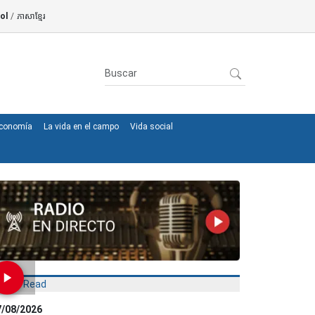
ol
/
ភាសាខ្មែរ
conomía
La vida en el campo
Vida social
Most Read
7/08/2026