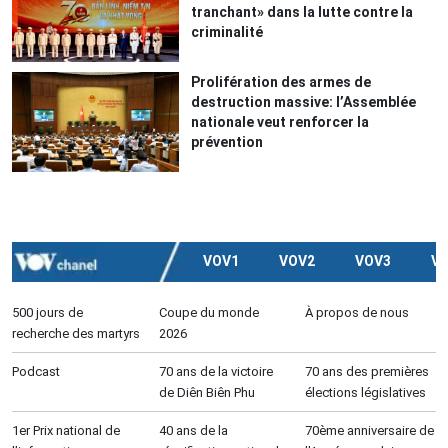
tranchant» dans la lutte contre la
criminalité
Prolifération des armes de
destruction massive: l’Assemblée
nationale veut renforcer la
prévention
VOV1
VOV2
VOV3
V
500 jours de
Coupe du monde
À propos de nous
recherche des martyrs
2026
Podcast
70 ans de la victoire
70 ans des premières
de Diên Biên Phu
élections législatives
1er Prix national de
40 ans de la
70ème anniversaire de