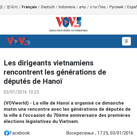
語
/
한국어
/
Français
/
Deutsch
/
Indonesia
/
ລາວ
/
ภาษาไทย
/
Русский
/
Españ
☰
Les dirigeants vietnamiens
rencontrent les générations de
députés de Hanoï
03/01/2016 10:25
(VOVworld) - La ville de Hanoï a organisé ce dimanche
matin une rencontre avec les générations de députés de
la ville à l’occasion du 70ème anniversaire des premières
élections législatives du Vietnam.
Facebook
Воскресенье , 17:25, 03/01/2016