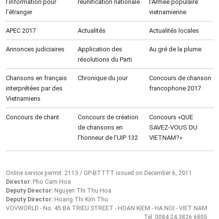
l’information pour
réunification nationale
l'Armée populaire
l'étranger
vietnamienne
APEC 2017
Actualités
Actualités locales
Annonces judiciaires
Application des
Au gré de la plume
résolutions du Parti
Chansons en français
Chronique du jour
Concours de chanson
interprétées par des
francophone 2017
Vietnamiens
Concours de chant
Concours de création
Concours «QUE
de chansons en
SAVEZ-VOUS DU
l’honneur de l’UIP 132
VIETNAM?»
Online service permit: 2113 / GP-BTTTT issued on December 6, 2011
Director:
Pho Cam Hoa
Deputy Director:
Nguyen Thi Thu Hoa
Deputy Director:
Hoang Thi Kim Thu
VOVWORLD - No. 45 BA TRIEU STREET - HOAN KIEM - HA NOI - VIET NAM
Tel: 0084.24.3826 6805