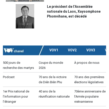
Le président de l’Assemblée
nationale du Laos, Xaysomphone
Phomvihane, est décédé
VOV1
VOV2
VOV3
V
500 jours de
Coupe du monde
À propos de nous
recherche des martyrs
2026
Podcast
70 ans de la victoire
70 ans des premières
de Diên Biên Phu
élections législatives
1er Prix national de
40 ans de la
70ème anniversaire de
l’information pour
réunification nationale
l'Armée populaire
l'étranger
vietnamienne