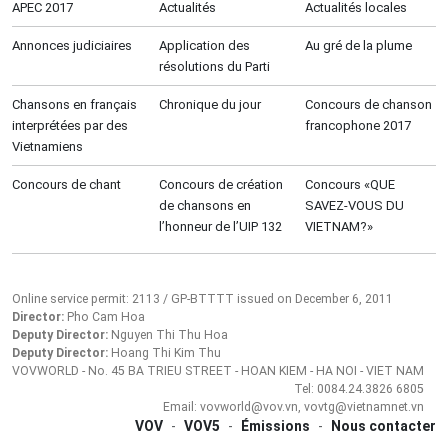
APEC 2017
Actualités
Actualités locales
Annonces judiciaires
Application des
Au gré de la plume
résolutions du Parti
Chansons en français
Chronique du jour
Concours de chanson
interprétées par des
francophone 2017
Vietnamiens
Concours de chant
Concours de création
Concours «QUE
de chansons en
SAVEZ-VOUS DU
l’honneur de l’UIP 132
VIETNAM?»
Online service permit: 2113 / GP-BTTTT issued on December 6, 2011
Director:
Pho Cam Hoa
Deputy Director:
Nguyen Thi Thu Hoa
Deputy Director:
Hoang Thi Kim Thu
VOVWORLD - No. 45 BA TRIEU STREET - HOAN KIEM - HA NOI - VIET NAM
Tel: 0084.24.3826 6805
Email: vovworld@vov.vn, vovtg@vietnamnet.vn
VOV
-
VOV5
-
Émissions
-
Nous contacter