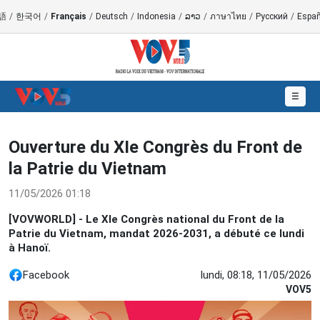
語
/
한국어
/
Français
/
Deutsch
/
Indonesia
/
ລາວ
/
ภาษาไทย
/
Русский
/
Españ
☰
Ouverture du XIe Congrès du Front de
la Patrie du Vietnam
11/05/2026 01:18
[VOVWORLD] - Le XIe Congrès national du Front de la
Patrie du Vietnam, mandat 2026-2031, a débuté ce lundi
à Hanoï.
Facebook
lundi, 08:18, 11/05/2026
VOV5