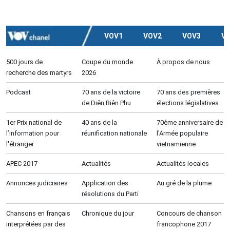
VOV1
VOV2
VOV3
V
500 jours de
Coupe du monde
À propos de nous
recherche des martyrs
2026
Podcast
70 ans de la victoire
70 ans des premières
de Diên Biên Phu
élections législatives
1er Prix national de
40 ans de la
70ème anniversaire de
l’information pour
réunification nationale
l'Armée populaire
l'étranger
vietnamienne
APEC 2017
Actualités
Actualités locales
Annonces judiciaires
Application des
Au gré de la plume
résolutions du Parti
Chansons en français
Chronique du jour
Concours de chanson
interprétées par des
francophone 2017