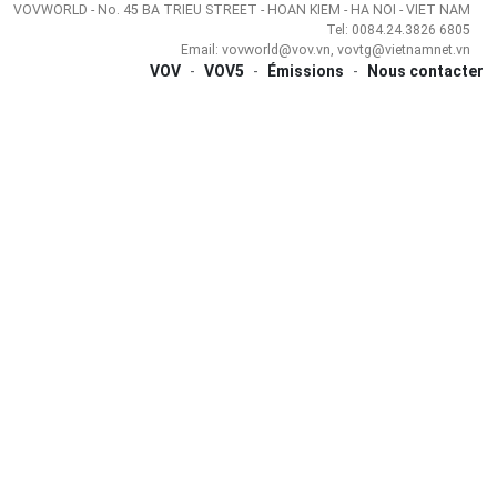
VOVWORLD - No. 45 BA TRIEU STREET - HOAN KIEM - HA NOI - VIET NAM
Tel: 0084.24.3826 6805
Email: vovworld@vov.vn, vovtg@vietnamnet.vn
VOV
-
VOV5
-
Émissions
-
Nous contacter