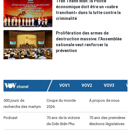
Trân Thanh Mân: la Police
économique doit être un «sabre
tranchant» dans la lutte contre la
criminalité
Prolifération des armes de
destruction massive: l’Assemblée
nationale veut renforcer la
prévention
VOV1
VOV2
VOV3
V
500 jours de
Coupe du monde
À propos de nous
recherche des martyrs
2026
Podcast
70 ans de la victoire
70 ans des premières
de Diên Biên Phu
élections législatives