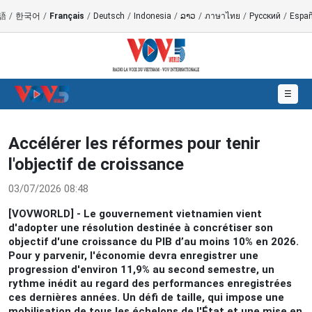
語
/
한국어
/
Français
/
Deutsch
/
Indonesia
/
ລາວ
/
ภาษาไทย
/
Русский
/
Españ
☰
Accélérer les réformes pour tenir
l'objectif de croissance
03/07/2026 08:48
[VOVWORLD] - Le gouvernement vietnamien vient
d'adopter une résolution destinée à concrétiser son
objectif d'une croissance du PIB d’au moins 10% en 2026.
Pour y parvenir, l'économie devra enregistrer une
progression d'environ 11,9% au second semestre, un
rythme inédit au regard des performances enregistrées
ces dernières années. Un défi de taille, qui impose une
mobilisation de tous les échelons de l'État et une mise en